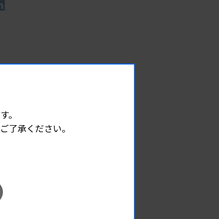
す。
めご了承ください。
EVENT
イベント情報
08.08
2026.
（土）
宮臨技微生物部門研修会
主催 :
宮城県臨床検査技師会