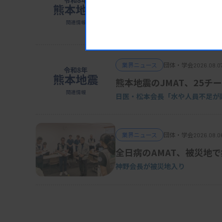
POCT、Dダイマーの使用
日臨技・振興協議会
業界ニュース
団体・学会
2026.08.0
熊本地震のJMAT、25チー
日医・松本会長「水や人員不足が
業界ニュース
団体・学会
2026.08.0
全日病のAMAT、被災地
神野会長が被災地入り