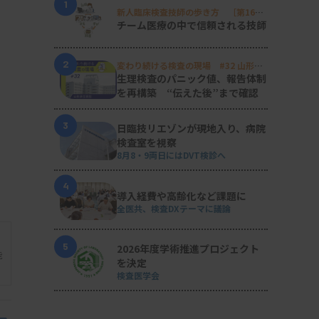
1
新人臨床検査技師の歩き方 ［第16
回］
チーム医療の中で信頼される技師
2
変わり続ける検査の現場 #32 山形済
生病院
生理検査のパニック値、報告体制
を再構築 “伝えた後”まで確認
3
日臨技リエゾンが現地入り、病院
検査室を視察
8月8・9両日にはDVT検診へ
4
導入経費や高齢化など課題に
全医共、検査DXテーマに議論
5
2026年度学術推進プロジェクト
能
を決定
検査医学会