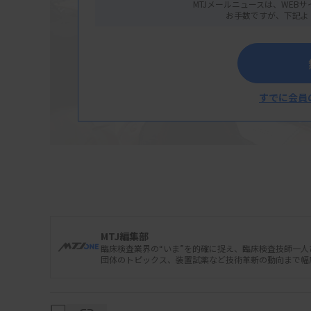
MTJメールニュースは、WEBサ
お手数ですが、下記よ
すでに会員
MTJ編集部
臨床検査業界の“いま”を的確に捉え、臨床検査技師一
青年部等が提案
団体のトピックス、装置試薬など技術革新の動向まで幅