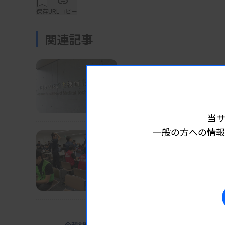
福井県臨床検査技師会は4月20日の総会で、
保存
URLコピー
育成や施設間の相互交流、女性会員特有の悩
2026年度から本格的な活動を開始する方向だ
関連記事
業界ニュース
団体・学会
2026.08.07
青年部会のメンバーには、まず毎年県内で実
長沢執行部の担当分野な
査技師のアピール活動などを担当してもらい
日臨技
修会や、他技師会の青年部会との交流活動も
当
想で、学術活動をリードできる人材育成にもつ
一般の方への情報
業界ニュース
団体・学会
2026.08.07
日臨技、被災2病院に検査
一方、女性部会では、女性特有の課題やワー
DVT検診、15～16日にも実施
り、子ども同伴での研修会企画などを検討す
業界ニュース
団体・学会
福井県技師会は会員約430人で20～30歳代
2026.08.0