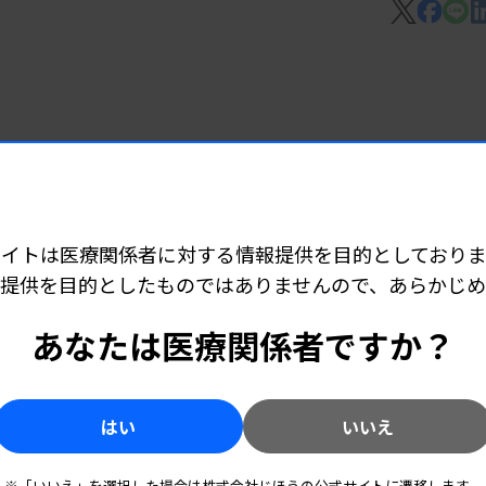
青年部会と女性部会の設置を決めた。人材
みや情報を共有できる場を設ける狙い。
。
 06:15
施しているイベント「検査と健康展」で検
ど承認
、抄録の書き方やスライド作成等に関する研
進める。県技師会の学術部との連携も図る構
サイトは医療関係者に対する情報提供を目的としておりま
なげたい考えだ。
提供を目的としたものではありませんので、あらかじ
 06:10
あなたは医療関係者ですか？
技師派遣
クライフバランスについて意見交換した
る。
はい
いいえ
が約4割を占める。
7 06:05
※「いいえ」を選択した場合は株式会社じほうの公式サイトに遷移します。