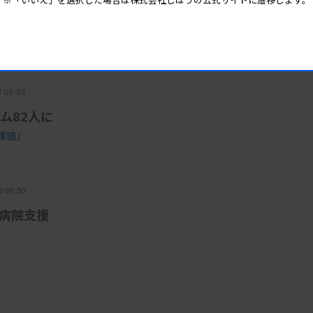
で注意喚起
7 05:55
ム82人に
課題」
6 05:30
で病院支援