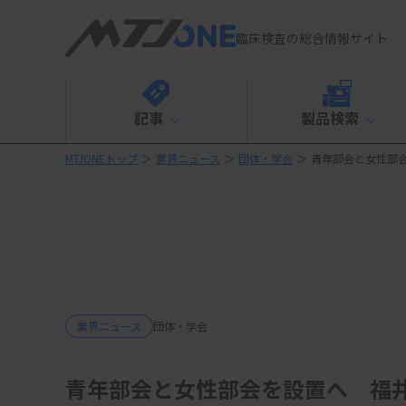
臨床検査の総合情報サイト
記事
製品検索
MTJONEトップ
＞
業界ニュース
＞
団体・学会
＞
青年部会と女性部
業界ニュース
団体・学会
青年部会と女性部会を設置へ 福