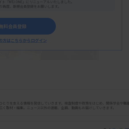
イト「MTJ ONE」にリニューアルいたしました。
り再度、新規会員登録をお願いします。
無料会員登録
の方はこちらからログイン
人ひとりを支える情報を発信していきます。検査制度や政策をはじめ、関係学会や職
された総会
広く取材・編集。ニュース以外の連載、企画、動画もお届けしていきます。