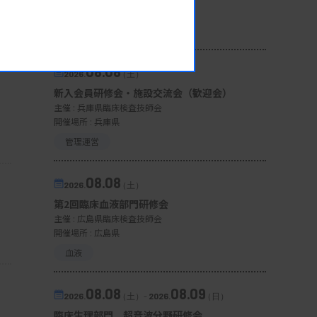
開催場所 : 宮城県
微生物
08.08
2026.
（土）
新入会員研修会・施設交流会（歓迎会）
主催 :
兵庫県臨床検査技師会
開催場所 : 兵庫県
管理運営
08.08
2026.
（土）
第2回臨床血液部門研修会
主催 :
広島県臨床検査技師会
開催場所 : 広島県
血液
08.08
08.09
2026.
（土）
-
2026.
（日）
臨床生理部門 超音波分野研修会