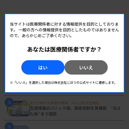
臨薬協は昨年12月には、DMR（臨床検査薬情報
担当者）らが必要に応じて現場で使う周知文書を作
当サイトは医療関係者に対する情報提供を目的としておりま
成した。今後は、技師会主催の会合等での運営協力
す。
一般の方への情報提供を目的としたものではありません
に関する業界指針も改訂する。KL原則に照らし、
ので、あらかじめご了承ください。
イベント等でサポートできる範囲を今年度中に明確
あなたは医療関係者ですか？
にする考えだ。
RANKING
はい
いいえ
人気の記事
1
新人臨床検査技師の歩き方 ［第16回］
※「いいえ」を選択した場合は株式会社じほうの公式サイトに遷移します。
チーム医療の中で信頼される技師
2
変わり続ける検査の現場 #32 山形済生病院
生理検査のパニック値、報告体制を再構築 “伝え
た後”まで確認
3