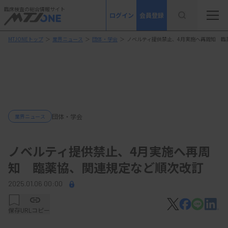
臨床検査の総合情報サイト
ログイン
会員登録
MTJONEトップ
＞
業界ニュース
＞
団体・学会
＞
ノベルティ提供禁止、4月実施へ再周知 臨
団体・学会
業界ニュース
ノベルティ提供禁止、4月実施へ再周
知 臨薬協、関連規定など順次改訂
2025.01.06 00:00
保存
URLコピー