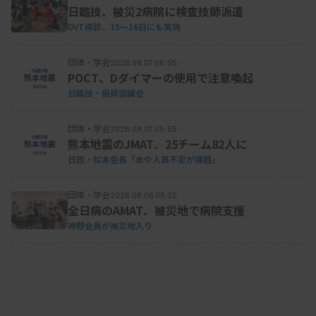
止する文化的儀礼に該当する。一方、祝電や弔電は
日臨技、被災2病院に検査技師派遣
DVT検診、15～16日にも実施
メッセージのため該当しない。
団体・学会
2026.08.07 06:05
POCT、Dダイマーの使用で注意喚起
コングレスバッグやストラップ等への広告協賛に
日臨技・振興協議会
応じることは、「贈り物」には該当しないが、製品
団体・学会
名等が記載された備品提供と外観的に同様であるた
2026.08.07 05:55
熊本地震のJMAT、25チーム82人に
め「控えるべき」としている。
日医・松本会長「水や人員不足が課題」
団体・学会
2026.08.06 05:30
全日病のAMAT、被災地で病院支援
自社の製品情報が保管されたUSBメモリー、資材
神野会長が被災地入り
等保管のためのクリアファイルなどは、それ自身が
景品として提供されるものではないため、KL原則
の贈り物には該当しない。