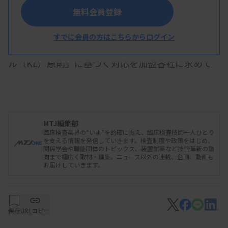
無料会員登録
日本臨床検査薬協会（臨薬協）は今年4月から、
ペンやカレンダーなどのノベルティ、歳暮、供花な
すでに会員の方はこちらからログイン
どの提供を禁止する国際倫理規定「クアラルンプー
ル（KL）原則」に基づく対応を加盟各社に求めて
いる。原則に拘束力はなく業界の自主ルールとして
運用するが、4月以降、メーカー各社は製品のブラ
ンドを連想させる景品などの配布が事実上できなく
MTJ編集部
なる見込みだ。
臨床検査業界の“いま”を的確に捉え、臨床検査技師一人ひとり
を支える情報を発信していきます。検査制度や政策をはじめ、
関係学会や職能団体のトピックス、装置試薬など技術革新の動
向まで幅広く取材・編集。ニュース以外の連載、企画、動画も
お届けしていきます。
KL原則では、医師や臨床検査技師を含めた医療
従事者に対し「製品のブランドを連想させる少額景
品、文化的儀礼、娯楽もしくはレクリエーションを
保存
URLコピー
含む贈り物の提供を行ってはならない」 と規定。