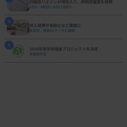
日臨技リエゾンが現地入り、病院検査室を視察
8月8・9両日にはDVT検診へ
4
導入経費や高齢化など課題に
全医共、検査DXテーマに議論
5
2026年度学術推進プロジェクトを決定
検査医学会