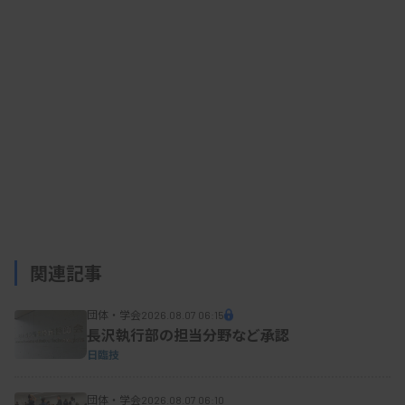
臨薬協が昨年11月に改訂したプロモーションガイド
ライン解説書によると、「製品のブランドを連想さ
せる少額景品」には、企業名・製品名・製品ロゴな
どが入ったペンや付箋紙、スケジュール帳、ギミッ
ク、ノベルティ、学会展示の来場記念品、モバイル
機器類などが該当する。
「文化的儀礼」は慣習的な贈り物であるとし、中
元や歳暮、餞別、香典、供花、お祝いの花、カレン
関連記事
ダーを挙げている。個別事例として、▽支店長等の
訪問時や、担当や上長の交代挨拶時の訪問時に持参
団体・学会
2026.08.07 06:15
する手土産▽医局等主催の「〇〇先生お別れ会」で
長沢執行部の担当分野など承認
日臨技
提供する香典や供花▽医療機関の増築や移転等の際
に贈るお祝いの花や観葉植物―などもKL原則が禁
団体・学会
2026.08.07 06:10