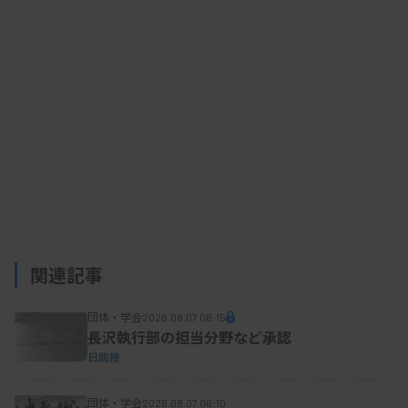
病理解剖を自施設で行っている施設が952施設と
81.1％を占める。ほかに、関連病院で行っていたり
大学の病理学講座で行っていたりする施設がある。
1回の病理解剖実務に従事（同席）する人数を職
種別に聞いたところ、臨床検査技師、病理医、臨床
医のいずれも「常勤1人」の回答が最多で、それぞ
れ40.5％、63.2％、51.3％だった。検査技師は次い
で「常勤2人」の回答が35.2％あり、途中で交代す
関連記事
るケースなどが想定されるという。
団体・学会
2026.08.07 06:15
長沢執行部の担当分野など承認
従事する職種（複数選択）は、「病理医と検査技
日臨技
師」の組み合わせが45.2％で、次いで「病理医と臨
団体・学会
2026.08.07 06:10