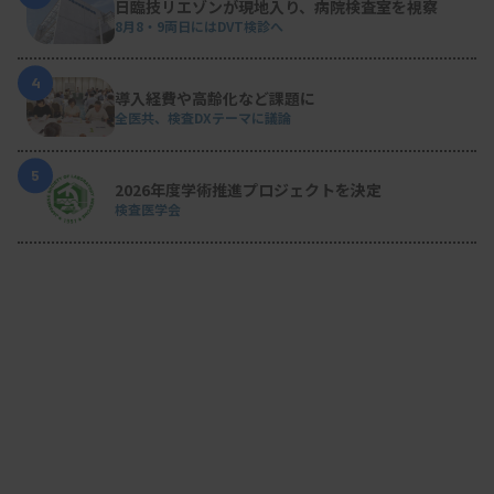
日臨技リエゾンが現地入り、病院検査室を視察
8月8・9両日にはDVT検診へ
4
導入経費や高齢化など課題に
全医共、検査DXテーマに議論
5
2026年度学術推進プロジェクトを決定
検査医学会