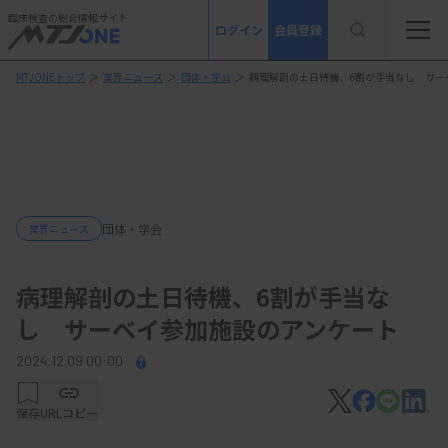
臨床検査の総合情報サイト
ログイン
会員登録
MTJONEトップ
＞
業界ニュース
＞
団体・学会
＞
病理解剖の土日待機、6割が手当なし サー
団体・学会
業界ニュース
病理解剖の土日待機、6割が手当な
し サーベイ参加施設のアンケート
2024.12.09 00:00
保存
URLコピー