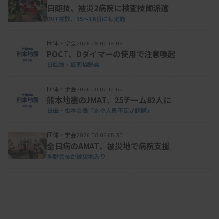
床医と検査技師」の組み合わせが35.7％だった。
日臨技、被災2病院に検査技師派遣
DVT検診、15～16日にも実施
病理解剖に対応する基本の時間帯は、「平日日勤
団体・学会
2026.08.07 06:05
POCT、Dダイマーの使用で注意喚起
帯のみ」が38.2％と最も多い。平日・休日とも夜間
日臨技・振興協議会
も対応している施設が14.1％あった。
団体・学会
2026.08.07 05:55
熊本地震のJMAT、25チーム82人に
解剖に従事した際の手当（特殊勤務手当など）に
日医・松本会長「水や人員不足が課題」
ついては、ある施設が36.5％で、ない施設が
団体・学会
2026.08.06 05:30
43.7％。また、土日や祝日、夜間などの待機手当は
全日病のAMAT、被災地で病院支援
「支給なし」が59.1％を占め、時間外解剖に従事し
神野会長が被災地入り
た場合も翌日は通常勤務になる施設が62.3％だっ
た。