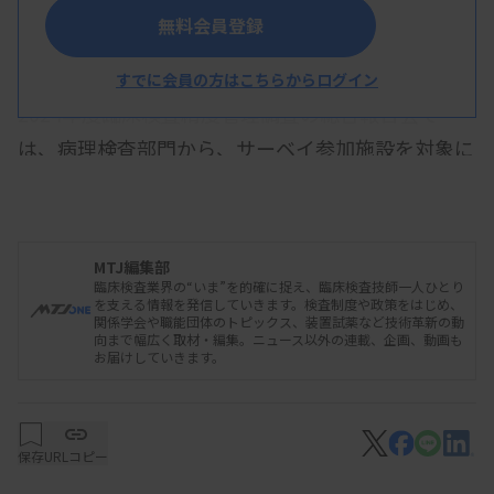
無料会員登録
日本臨床衛生検査技師会が11月23日に開いた
すでに会員の方はこちらからログイン
2024年度臨床検査精度管理調査の総合報告会で
は、病理検査部門から、サーベイ参加施設を対象に
した病理解剖についてのアンケート調査結果が報告
された。
MTJ編集部
臨床検査業界の“いま”を的確に捉え、臨床検査技師一人ひとり
参加施設の99.3％に当たる1174施設からの回答を
を支える情報を発信していきます。検査制度や政策をはじめ、
関係学会や職能団体のトピックス、装置試薬など技術革新の動
集計した。一般病院が553施設と半数で、特定機能
向まで幅広く取材・編集。ニュース以外の連載、企画、動画も
お届けしていきます。
病院が100施設、地域医療支援病院が424施設など
となっている。
保存
URLコピー