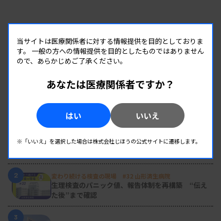
当サイトは医療関係者に対する情報提供を目的としておりま
す。
一般の方への情報提供を目的としたものではありません
ので、あらかじめご了承ください。
あなたは医療関係者ですか？
RANKING
はい
いいえ
人気の記事
1
新人臨床検査技師の歩き方 ［第16回］
※「いいえ」を選択した場合は株式会社じほうの公式サイトに遷移します。
チーム医療の中で信頼される技師
2
変わり続ける検査の現場 #32 山形済生病院
生理検査のパニック値、報告体制を再構築 “伝え
た後”まで確認
3