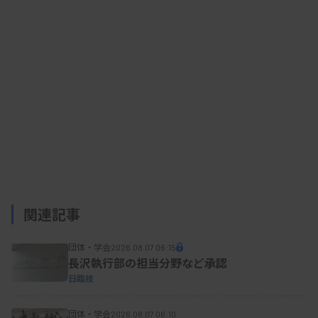
の合同。
イノベーション評価については2024年度の診療
報酬改定で、希少疾病の検査に加算する「市場性加
算」が導入されている。しかし3団体は、画期性加
算などほかにも加算がある医療機器と比べ「評価す
る仕組みの明確化が不十分」だとして、イノベーシ
ョンや経済性を評価する制度の導入を求めた。
関連記事
資料はこちら
団体・学会
2026.08.07 06:15
長沢執行部の担当分野など承認
日臨技
団体・学会
2026.08.07 06:10