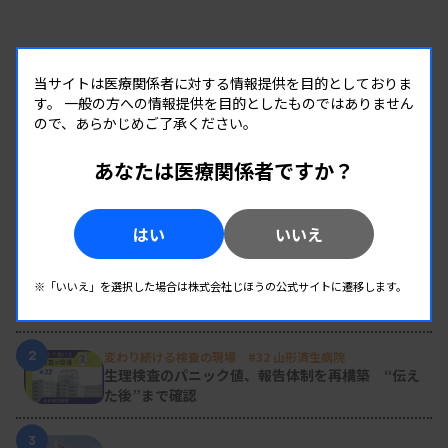
当サイトは医療関係者に対する情報提供を目的としておりま
す。
一般の方への情報提供を目的としたものではありません
ので、あらかじめご了承ください。
あなたは医療関係者ですか？
RANKING
はい
いいえ
人気の記事
1
新人臨床検査技師の歩き方 ［第16回］
※「いいえ」を選択した場合は株式会社じほうの公式サイトに遷移します。
チーム医療の中で信頼される技師
2
変わり続ける検査の現場 #32 山形済生病院
生理検査のパニック値、報告体制を再構築 “伝え
た後”まで確認
3