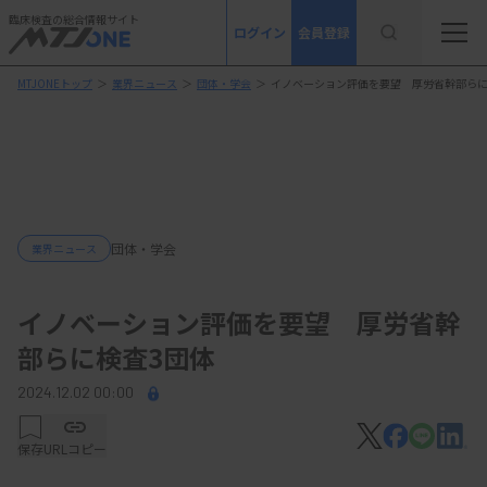
臨床検査の総合情報サイト
ログイン
会員登録
MTJONEトップ
＞
業界ニュース
＞
団体・学会
＞
イノベーション評価を要望 厚労省幹部らに
団体・学会
業界ニュース
イノベーション評価を要望 厚労省幹
部らに検査3団体
2024.12.02 00:00
保存
URLコピー