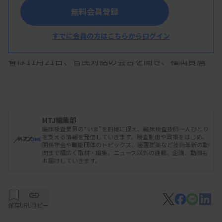
臨薬協の納富理事らが出席した
無料会員登録
すでに会員の方はこちらからログイン
年末に行われる来年度の予算編成を前に厚生労働
省は11月21日、官民対話の会合を開き、福岡資麿
厚生労働相ら関係する行政庁の幹部が直接、医薬関
係団体などから要望を聞き取った。検査業界は、日
本臨床検査薬協会の納富継宣理事（栄研化学社長）
MTJ編集部
らが出席し、体外診断用医薬品（IVD）のイノベー
臨床検査業界の“いま”を的確に捉え、臨床検査技師一人ひとり
ションを診療報酬で評価する仕組みなど3点の実現
を支える情報を発信していきます。検査制度や政策をはじめ、
関係学会や職能団体のトピックス、装置試薬など技術革新の動
を求めた。
向まで幅広く取材・編集。ニュース以外の連載、企画、動画も
お届けしていきます。
要望は、米国医療機器・IVD工業会のIVD委員会、
保存
URLコピー
欧州ビジネス協会の医療機器・IVD委員会との3団体