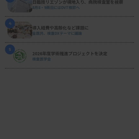
日臨技リエゾンが現地入り、病院検査室を視察
8月8・9両日にはDVT検診へ
4
導入経費や高齢化など課題に
全医共、検査DXテーマに議論
5
2026年度学術推進プロジェクトを決定
検査医学会