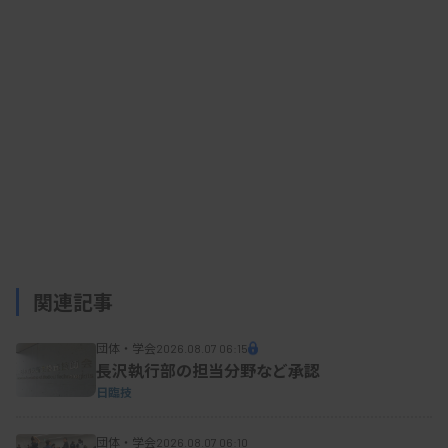
の回答は計53％で、一般の中小企業を対象とした別
の調査（2023年）の49％と同様に半数程度だっ
た。
DXの必要性は「ある程度」を含めると9割超が必
要だと回答し、比較した中小企業の調査の約72％を
上回った。新田氏は「われわれ医療業界のほうが
（一般の中小企業より）必要性を感じているのでは
ないか」と述べた。
関連記事
団体・学会
DXに期待する効果（複数回答）については、
2026.08.07 06:15
長沢執行部の担当分野など承認
「業務の効率化」が146施設と最多で、次いで「コ
日臨技
スト削減」が94施設、「業務の変革」が83施設、
団体・学会
「データに基づく意思決定」が68施設などの順だっ
2026.08.07 06:10