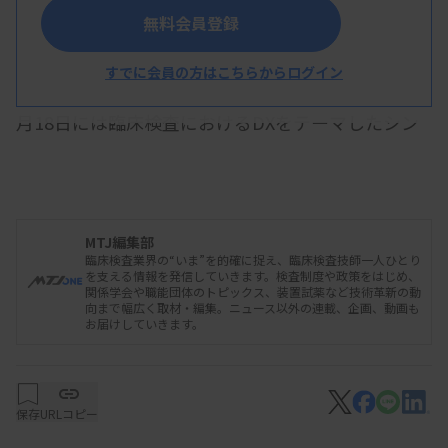
新田氏が座長をつとめた
無料会員登録
すでに会員の方はこちらからログイン
大阪市で開かれた国立病院総合医学会の初日の10
月18日には臨床検査におけるDXをテーマしたシン
ポジウムが開かれ、座長の新田幸一氏（京都医療セ
ンター）が検査室のDXに対する意識調査結果を報
告した。国立病院臨床検査技師協会（国臨協）に加
MTJ編集部
盟する162施設の回答を集計したところ、93％がDX
臨床検査業界の“いま”を的確に捉え、臨床検査技師一人ひとり
が必要だと回答し、関心の高さが浮かび上がった。
を支える情報を発信していきます。検査制度や政策をはじめ、
関係学会や職能団体のトピックス、装置試薬など技術革新の動
向まで幅広く取材・編集。ニュース以外の連載、企画、動画も
お届けしていきます。
報告したのは、国臨協と国立病院臨床検査技師長
協議会の合同アンケートの結果。それによると、
保存
URLコピー
「ある程度」を含めるとDXを「理解している」と