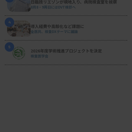
日臨技リエゾンが現地入り、病院検査室を視察
8月8・9両日にはDVT検診へ
4
導入経費や高齢化など課題に
全医共、検査DXテーマに議論
5
2026年度学術推進プロジェクトを決定
検査医学会