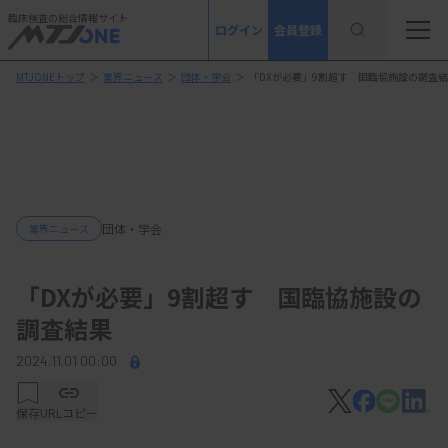
臨床検査の総合情報サイト
ログイン
会員登録
MTJONEトップ
＞
業界ニュース
＞
団体・学会
＞
「DXが必要」9割超す 国臨協施設の調査
団体・学会
業界ニュース
「DXが必要」9割超す 国臨協施設の
調査結果
2024.11.01 00:00
保存
URLコピー