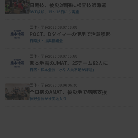
日臨技、被災2病院に検査技師派遣
た。
DVT検診、15～16日にも実施
団体・学会
2026.08.07 06:05
POCT、Dダイマーの使用で注意喚起
一方で、DXの取り組みについては「必要だと思
日臨技・振興協議会
うが取り組めていない」が57％、「予定はない」が
18％で、多くの施設で具体的な取り組みはこれから
団体・学会
2026.08.07 05:55
という状況だった。IT人材の不足や予算確保の難し
熊本地震のJMAT、25チーム82人に
日医・松本会長「水や人員不足が課題」
さなどの課題を挙げる意見が多かった。
団体・学会
2026.08.06 05:30
全日病のAMAT、被災地で病院支援
神野会長が被災地入り