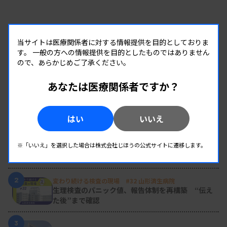
当サイトは医療関係者に対する情報提供を目的としておりま
す。
一般の方への情報提供を目的としたものではありません
ので、あらかじめご了承ください。
あなたは医療関係者ですか？
RANKING
はい
いいえ
人気の記事
1
新人臨床検査技師の歩き方 ［第16回］
※「いいえ」を選択した場合は株式会社じほうの公式サイトに遷移します。
チーム医療の中で信頼される技師
2
変わり続ける検査の現場 #32 山形済生病院
生理検査のパニック値、報告体制を再構築 “伝え
た後”まで確認
3