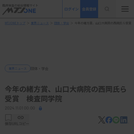
臨床検査の総合情報サイト
ログイン
会員登録
MTJONEトップ
＞
業界ニュース
＞
団体・学会
＞
今年の緒方賞、山口大病院の西岡氏ら受賞
団体・学会
業界ニュース
今年の緒方賞、山口大病院の西岡氏ら
受賞 検査同学院
2024.11.01 00:00
保存
URLコピー