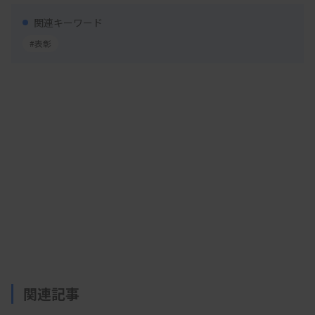
技師への卒前・卒後教育活動
関連キーワード
#表彰
詳細はこちら
関連記事