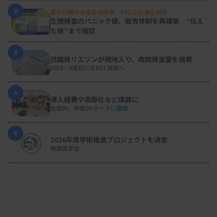
2
変わり続ける検査の現場 #32 山形済生病院
生理検査のパニック値、報告体制を再構築 “伝え
た後”まで確認
3
日臨技リエゾンが現地入り、病院検査室を視察
8月8・9両日にはDVT検診へ
4
導入経費や高齢化など課題に
全医共、検査DXテーマに議論
5
2026年度学術推進プロジェクトを決定
検査医学会