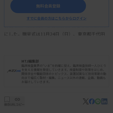
無料会員登録
日本臨床検査同学院はこのほど、「緒方富雄賞」
すでに会員の方はこちらからログイン
の第40回（2024年）受賞者3人が決まったと明らか
にした。贈呈式は11月24日（日）、東京都千代田
区の学士会館で行われる。
MTJ編集部
受賞者と受賞理由は次の通り（敬称略）。▽西岡
臨床検査業界の“いま”を的確に捉え、臨床検査技師一人ひとり
光昭（山口大学医学部附属病院検査部）＝遺伝子関
を支える情報を発信していきます。検査制度や政策をはじめ、
関係学会や職能団体のトピックス、装置試薬など技術革新の動
連検査の研究・技術開発ならびに人材育成▽雨宮健
向まで幅広く取材・編集。ニュース以外の連載、企画、動画も
お届けしていきます。
司（山梨県立中央病院検査部）＝がんゲノム検査領
域における新規検査法の確立ならびに人材育成▽齋
藤良一（東京医科歯科大学大学院医歯学総合研究
保存
URLコピー
科）＝微生物学的検査領域の研究ならびに臨床検査