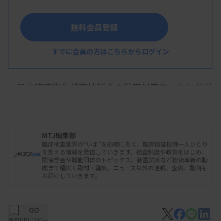
無料会員登録
すでに会員の方はこちらからログイン
日本臨床衛生検査技師会の災害対策ワーキンググ
ループは10月2日、初会合を開き、災害時支援対策
マニュアルや各種規定の改定に向けた検討に入っ
た。能登半島地震の支援を通じて一定成果が確認で
MTJ編集部
臨床検査業界の“いま”を的確に捉え、臨床検査技師一人ひとり
きた、救援の枠組みやノウハウなどを新たに盛り込
を支える情報を発信していきます。検査制度や政策をはじめ、
関係学会や職能団体のトピックス、装置試薬など技術革新の動
む。被災地に派遣する臨床検査技師の部隊編成や資
向まで幅広く取材・編集。ニュース以外の連載、企画、動画も
お届けしていきます。
材・物品調達等の考え方も整理する。年内にも次回
会合を開く。
保存
URLコピー