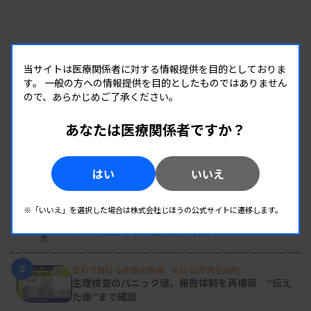
当サイトは医療関係者に対する情報提供を目的としておりま
す。
一般の方への情報提供を目的としたものではありません
ので、あらかじめご了承ください。
あなたは医療関係者ですか？
RANKING
はい
いいえ
人気の記事
※「いいえ」を選択した場合は株式会社じほうの公式サイトに遷移します。
1
新人臨床検査技師の歩き方 ［第16回］
チーム医療の中で信頼される技師
2
変わり続ける検査の現場 #32 山形済生病院
生理検査のパニック値、報告体制を再構築 “伝え
た後”まで確認