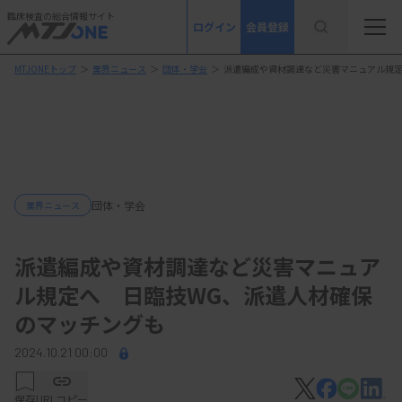
臨床検査の総合情報サイト
ログイン
会員登録
MTJONEトップ
＞
業界ニュース
＞
団体・学会
＞
派遣編成や資材調達など災害マニュアル規定
団体・学会
業界ニュース
派遣編成や資材調達など災害マニュア
ル規定へ 日臨技WG、派遣人材確保
のマッチングも
2024.10.21 00:00
保存
URLコピー