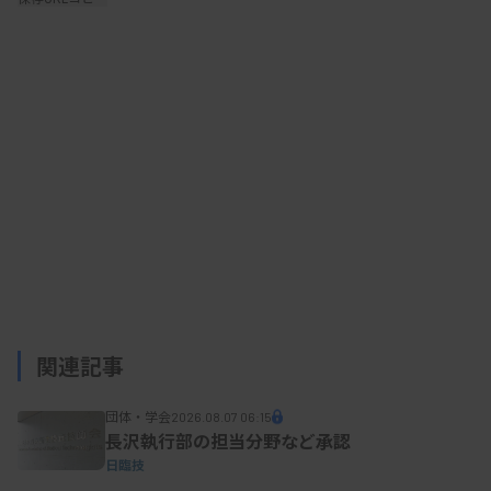
災害時支援対策マニュアル等の見直しでは、DVT
検診等で派遣する臨床検査技師の部隊を、1部隊6人
編成とすることを軸に超音波検査や採血業務、問診
サポートなど役割分担の考え方を書き込む。日本臨
床検査振興協議会等との連携による検査機器や試薬
等の供給スキームや、避難所で配布する弾性ストッ
キングなど必要資材や物品のそろえ方まで踏み込ん
で整理する。
能登地震を受けた支援では実施されなかったが、
関連記事
鼻腔からの検体採取やワクチン接種の打ち手の役割
団体・学会
2026.08.07 06:15
を臨床検査技師に求める声が被災地であったため、
長沢執行部の担当分野など承認
今後の大規模災害時に備え、こうした行為を行う上
日臨技