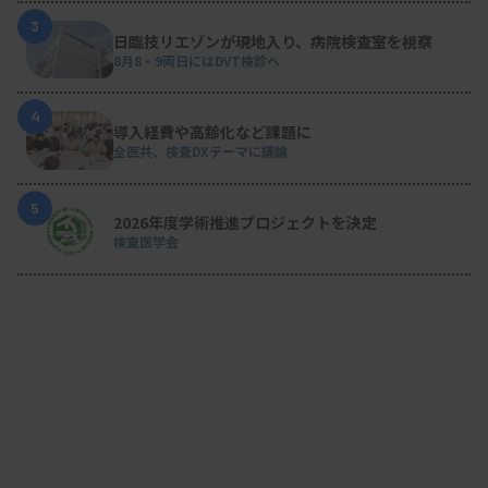
3
日臨技リエゾンが現地入り、病院検査室を視察
8月8・9両日にはDVT検診へ
4
導入経費や高齢化など課題に
全医共、検査DXテーマに議論
5
2026年度学術推進プロジェクトを決定
検査医学会