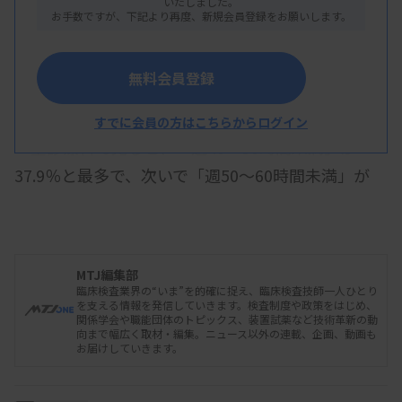
いたしました。
満」「週50〜60時間未満」がいずれも42.9％でほぼ
お手数ですが、下記より再度、新規会員登録をお願いします。
二分。「週80〜90時間未満」が14.3％で、7人に1
人は残業時間の削減が求められる状況だった。
無料会員登録
すでに会員の方はこちらからログイン
全診療科で見ると、「週40〜50時間未満」が
37.9％と最多で、次いで「週50〜60時間未満」が
28.0％、「週60〜70時間未満」が13.0％などの順。
資料はこちら
MTJ編集部
臨床検査業界の“いま”を的確に捉え、臨床検査技師一人ひとり
を支える情報を発信していきます。検査制度や政策をはじめ、
関係学会や職能団体のトピックス、装置試薬など技術革新の動
向まで幅広く取材・編集。ニュース以外の連載、企画、動画も
お届けしていきます。