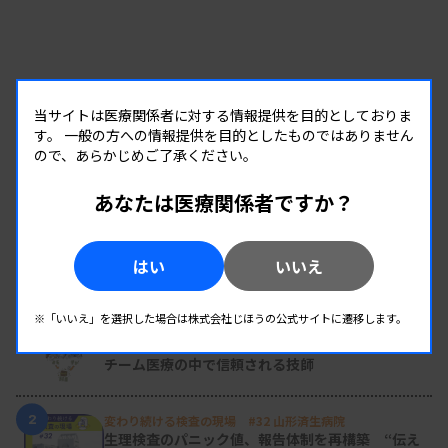
当サイトは医療関係者に対する情報提供を目的としておりま
す。
一般の方への情報提供を目的としたものではありません
ので、あらかじめご了承ください。
あなたは医療関係者ですか？
はい
いいえ
RANKING
人気の記事
※「いいえ」を選択した場合は株式会社じほうの公式サイトに遷移します。
1
新人臨床検査技師の歩き方 ［第16回］
チーム医療の中で信頼される技師
2
変わり続ける検査の現場 #32 山形済生病院
生理検査のパニック値、報告体制を再構築 “伝え