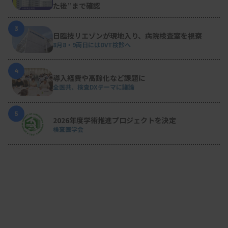
た後”まで確認
3
日臨技リエゾンが現地入り、病院検査室を視察
8月8・9両日にはDVT検診へ
4
導入経費や高齢化など課題に
全医共、検査DXテーマに議論
5
2026年度学術推進プロジェクトを決定
検査医学会