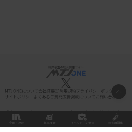
臨床検査の総合情報サイト
MTJ ONEについて
会社概要
利用規約
プライバシーポリシー
サイトポリシー
よくあるご質問
広告掲載について
お問い合わせ
All documents,images and photographs contained in this site belong
to JIHO,Inc.
Use of these documents, images and photographs is
strictly prohibited.Copyright (C) JIHO,Inc.
企画・連載
製品検索
イベント・研修会
検査用語集