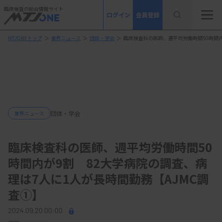
臨床検査の総合情報サイト
ログイン
会員登録
MTJONEトップ
＞
業界ニュース
＞
団体・学会
＞
臨床検査科の医師、週平均労働時間50時間内
団体・学会
業界ニュース
臨床検査科の医師、週平均労働時間50
時間内が9割 82大学病院の調査、病
理は7人に1人が長時間勤務【AJMC調
査①】
2024.09.20 00:00