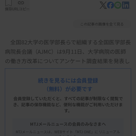
保存
URLコピー
この記事の画像を全て見る
全国82大学の医学部長らで組織する全国医学部長
病院長会議（AJMC）は9月11日、大学病院の医師
の働き方改革についてアンケート調査結果を発表し
た。医師の週平均総労働時間を11の診療科別に集計
したところ、臨床検査科は、「週40時間未満」と
続きを見るには会員登録
（無料）が必要です
「週40〜50時間未満」の合計が88.9％と9割近くを
占めた。残業時間が年960時間を超える可能性が高
会員登録していただくと、すべての記事が制限なく閲覧で
き、
記事の保存機能など、便利な機能がご利用いただけま
い「週60〜70時間未満」の割合は11.1％だった。
す。
MTJメールニュースの会員のみなさまへ
病理部門に所属する医師は、「週40〜50時間未
MTJメールニュースは、WEBサイト「MTJ ONE」にリニューアル