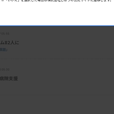
で注意喚起
7 05:55
ム82人に
課題」
6 05:30
で病院支援