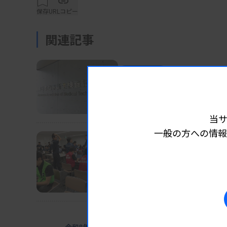
はHPが災害対策モードに切り替わる機能を備
保存
URLコピー
関連記事
現行HPはテキスト情報が多く見にくい課題も
をトップ画面に見やすく配置。研修会や精度
業界ニュース
団体・学会
2026.08.07
ロゴを用意し、空白スペースを活用しながらす
長沢執行部の担当分野な
見やすいデザインにしたほか、HP内の関連情
日臨技
手の良さを意識したのもポイントだ。現HPで
当
解消したほか、HP情報更新に伴う作業もシン
一般の方への情報
業界ニュース
団体・学会
2026.08.07
日臨技、被災2病院に検査
大規模災害発生時には、会員の安否確認や支
DVT検診、15～16日にも実施
ブ上で行える「災害対策モード」に切り替わ
所属施設の検査室の被災状況、電気や水の供
として必要な支援活動につなげていく構想だ。
業界ニュース
団体・学会
2026.08.0