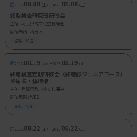
08.08
08.08
-
2026.
（土）
2026.
（土）
●「新たな働き方を」
細胞検査研究班研修会
主催 :
埼玉県臨床検査技師会
開催場所 : 埼玉県
阿部氏はまた、HPV検査単独法が導入されれば、
病理・細胞
対象となる30～60歳の細胞診は従来の1～2割にま
で減少するとの見方を示した。その上で、喀痰細胞
08.19
08.19
-
診を例に、今回も医療技術の発展に伴う業務変化の
2026.
（水）
2026.
（水）
一つだとの認識を示し、「国の方針を受け入れて、
細胞検査定期研修会（細胞診ジュニアコース）
泌尿器・体腔液
新たな細胞検査士の働き方を考えていくのが最も適
主催 :
兵庫県臨床検査技師会
切」と述べた。現在、細胞診専門医会で進められて
開催場所 : WEB
いる検診全体の精度管理を担う精度管理アドバイザ
病理・細胞
ーの役割が一部の細胞検査士に求められるとの考え
も示した。
08.22
08.22
-
2026.
（土）
2026.
（土）