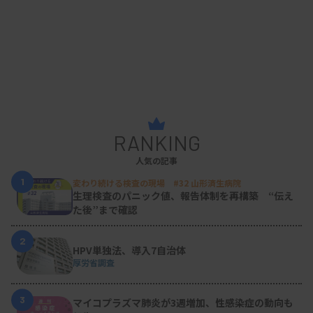
RANKING
人気の記事
1
変わり続ける検査の現場 #32 山形済生病院
生理検査のパニック値、報告体制を再構築 “伝え
た後”まで確認
2
HPV単独法、導入7自治体
厚労省調査
3
マイコプラズマ肺炎が3週増加、性感染症の動向も