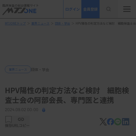
臨床検査の総合情報サイト
ログイン
会員登録
MTJONEトップ
＞
業界ニュース
＞
団体・学会
＞
HPV陽性の判定方法など検討 細胞検査士
団体・学会
業界ニュース
HPV陽性の判定方法など検討 細胞検
査士会の阿部会長、専門医と連携
2024.09.02 00:00
保存
URLコピー