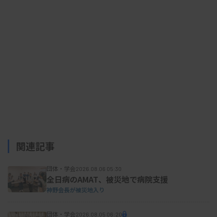
HPV陽性へのトリアージ検査として行われ、結果に
より確定精検（コルポスコープ、組織診）の要否が
決まる。阿部氏は、これまでは判断が難しい場合、
無理に判定せず、ASC-USとしてHPV検査に回すこ
とがあったとしたが、HPV検査単独法では「しっか
りと判定を決めなければ、トリアージにならない」
と指摘。判定を回避して仮にASC-USが多くなれ
ば、患者の不利益が生じ、さらに確定精検を行う臨
床医の業務の逼迫につながるとの懸念を示した。
関連記事
臨床細胞学会は、WGを設け、細胞診判定の在り
団体・学会
2026.08.06 05:30
方について3月から検討を始めている。ASC-USと断
全日病のAMAT、被災地で病院支援
定できず疑わしいものはNILMとする、CIN2以上を
神野会長が被災地入り
見落とさない―の2点を基本方針とする妥当性につ
団体・学会
2026.08.05 06:20