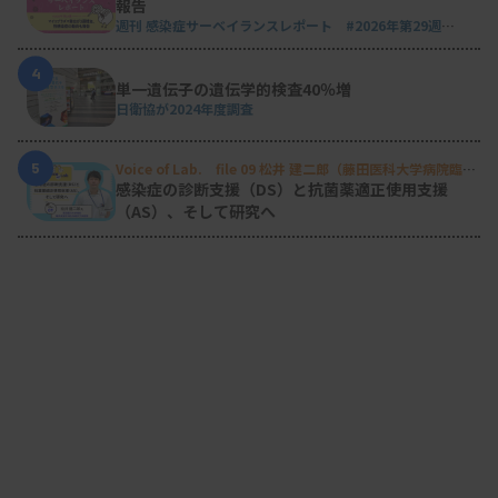
報告
週刊 感染症サーベイランスレポート #2026年第29週
（2026.7.13 - 7.19）
4
単一遺伝子の遺伝学的検査40％増
日衛協が2024年度調査
5
Voice of Lab. file 09 松井 建二郎（藤田医科大学病院臨床
検査部微生物遺伝子検査室
）
感染症の診断支援（DS）と抗菌薬適正使用支援
（AS）、そして研究へ