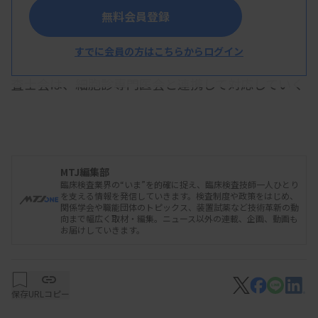
無料会員登録
すでに会員の方はこちらからログイン
子宮頸がん検診のHPV検査単独法について細胞検
査士会は、細胞診専門医会と連携して対応していく
方針だ。阿部仁会長（がん研究会有明病院）は8月
15日、本紙の取材に応じ、日本臨床細胞学会ワーキ
ンググループ（WG）に参加し、HPV陽性に対する
細胞診判定が適切に行われるよう、標準的な判定方
MTJ編集部
臨床検査業界の“いま”を的確に捉え、臨床検査技師一人ひとり
法や研修の仕組みなどについて検討していく姿勢を
を支える情報を発信していきます。検査制度や政策をはじめ、
関係学会や職能団体のトピックス、装置試薬など技術革新の動
示した。
向まで幅広く取材・編集。ニュース以外の連載、企画、動画も
お届けしていきます。
阿部氏は、HPV検査単独法では「一層、細胞判定
の技術・能力が必要になる」と述べた。細胞診は
保存
URLコピー