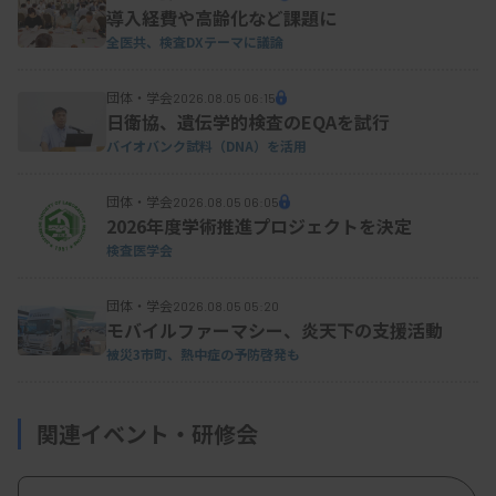
いて検討していく。8月には阿部氏らが、HPV検査
導入経費や高齢化など課題に
陽性でASC以上やNILMと判定されたの細胞標本など
全医共、検査DXテーマに議論
を持ち寄り、細胞診専門医らと具体的に細胞判定に
団体・学会
2026.08.05 06:15
ついて検討した。
日衛協、遺伝学的検査のEQAを試行
バイオバンク試料（DNA）を活用
阿部氏は、「本来、NILMである細胞をASC-USと
団体・学会
2026.08.05 06:05
2026年度学術推進プロジェクトを決定
とっている標本などを検討し、こういう場合は
検査医学会
NILMでいいという細胞の標準的な見方を検討して
いる」と説明した。セルフチェックのためのサイト
団体・学会
2026.08.05 05:20
モバイルファーマシー、炎天下の支援活動
の立ち上げや標準的な細胞判定基準などを検討する
被災3市町、熱中症の予防啓発も
予定で、来年6月の第66回日本臨床細胞学会総会
（春期大会）で何らかの成果が発表される見通しを
関連イベント・研修会
示した。