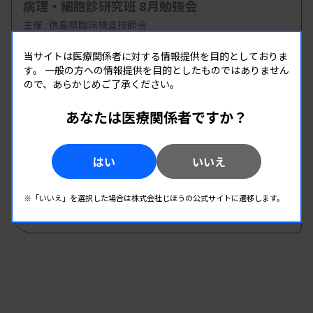
病理・細胞診研究班 8月勉強会
主催 :
徳島県臨床検査技師会
開催場所 : 徳島県
当サイトは医療関係者に対する情報提供を目的としておりま
病理・細胞
す。
一般の方への情報提供を目的としたものではありません
ので、あらかじめご了承ください。
08.23
08.23
-
あなたは医療関係者ですか？
2026.
（日）
2026.
（日）
第30回兵庫県医学検査学会・第46回丹但地区
研究発表会
はい
いいえ
主催 :
兵庫県臨床検査技師会
開催場所 : 兵庫県
※「いいえ」を選択した場合は株式会社じほうの公式サイトに遷移します。
管理運営
病理・細胞