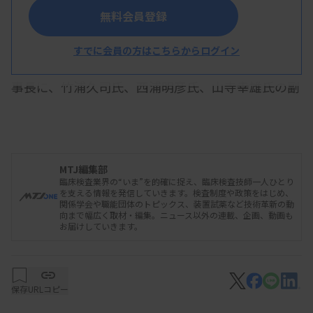
無料会員登録
日本臨床検査振興協議会はこのほど開いた臨時社
員総会とその後の理事会で、日本臨床衛生検査技師
すでに会員の方はこちらからログイン
会の出身役員の選任を決めた。横地常広会長が副理
事長に、竹浦久司氏、西浦明彦氏、山寺幸雄氏の副
会長3人が理事にそれぞれ就任した。深澤恵治専務
理事は引き続き監事を務める。
MTJ編集部
臨床検査業界の“いま”を的確に捉え、臨床検査技師一人ひとり
また、宮島喜文前会長は顧問に就任した。いずれ
を支える情報を発信していきます。検査制度や政策をはじめ、
関係学会や職能団体のトピックス、装置試薬など技術革新の動
も任期は2024〜25年度の2年間。
向まで幅広く取材・編集。ニュース以外の連載、企画、動画も
お届けしていきます。
資料はこちら
保存
URLコピー