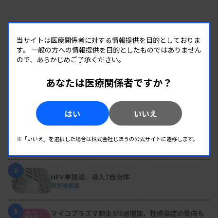
当サイトは医療関係者に対する情報提供を目的としておりま
す。
一般の方への情報提供を目的としたものではありません
ので、あらかじめご了承ください。
あなたは医療関係者ですか？
RANKING
はい
いいえ
人気の記事
1
変わり続ける検査の現場 #32 山形済生病院
生理検査のパニック値、報告体制を再構築 “伝え
※「いいえ」を選択した場合は株式会社じほうの公式サイトに遷移します。
た後”まで確認
2
HPV単独法、導入7自治体
厚労省調査
3
マイコプラズマ肺炎が3週増加、性感染症の動向も