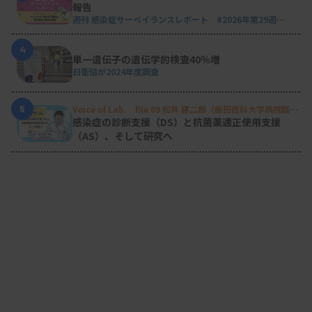
報告
週刊 感染症サーベイランスレポート #2026年第29週
（2026.7.13 - 7.19）
4
単一遺伝子の遺伝学的検査40％増
日衛協が2024年度調査
5
Voice of Lab. file 09 松井 建二郎（藤田医科大学病院臨床
検査部微生物遺伝子検査室
）
感染症の診断支援（DS）と抗菌薬適正使用支援
（AS）、そして研究へ