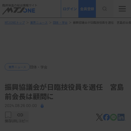
臨床検査の総合情報サイト
ログイン
会員登録
MTJONEトップ
＞
業界ニュース
＞
団体・学会
＞
振興協議会が日臨技役員を選任 宮島前会
団体・学会
業界ニュース
振興協議会が日臨技役員を選任 宮島
前会長は顧問に
2024.08.26 00:00
保存
URLコピー