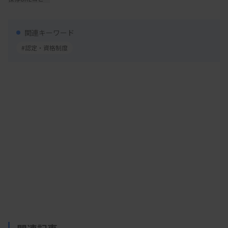
までに約400人が資格取得をしており、取得者は日
臨技HPで公開されている。第10回目となる今年度
関連キーワード
の認定試験は11月にも実施予定で、受験要件の一つ
#認定・資格制度
である指定講習会は9月1日にウェブ形式で行われ
る。
2023年度からは、認知症予防学会による「認知
症予防専門臨床検査技師制度」の運用が新たに始ま
った。日臨技の認定資格者であることを受験要件と
する、いわゆる2階部分の認定制度となっている。
セミナー受講等を通じて、より認知症予防に関する
知識やスキル、ノウハウを求める資格で昨年度は73
人が認定された。