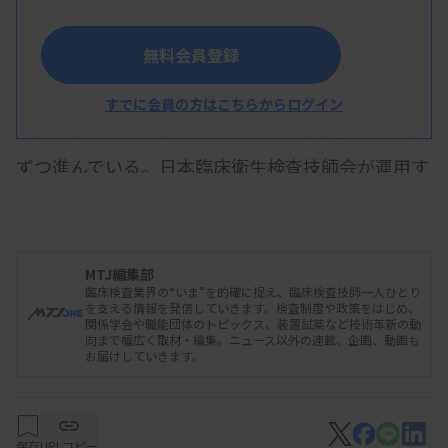
無料会員登録
認知症患者の急増が見込まれる中で、認知症領域
すでに会員の方はこちらからログイン
での臨床検査技師の活躍を見据えた環境整備が少し
ずつ進んでいる。日本臨床衛生検査技師会が運用す
る「認定認知症領域検査技師」は制度開始から10年
が過ぎ、2023年には日本認知症予防学会が「認知
症予防専門臨床検査技師」を新たにスタートさせ
MTJ編集部
た。
臨床検査業界の“いま”を的確に捉え、臨床検査技師一人ひとり
を支える情報を発信していきます。検査制度や政策をはじめ、
関係学会や職能団体のトピックス、装置試薬など技術革新の動
向まで幅広く取材・編集。ニュース以外の連載、企画、動画も
お届けしていきます。
2014年度から始まった日臨技の認定制度は、認
知症検査や診断、ケアなどの知識、スキルなどを認
定するもので、認定資格は5年ごとの更新制。現在
保存
URLコピー