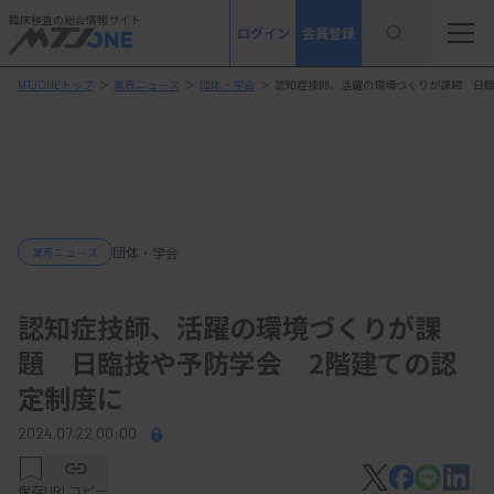
臨床検査の総合情報サイト
ログイン
会員登録
MTJONEトップ
＞
業界ニュース
＞
団体・学会
＞
認知症技師、活躍の環境づくりが課題 日臨
団体・学会
業界ニュース
認知症技師、活躍の環境づくりが課
題 日臨技や予防学会 2階建ての認
定制度に
2024.07.22 00:00
保存
URLコピー