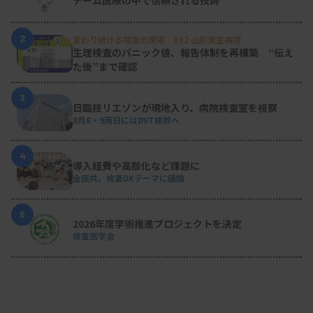
チーム医療の中で信頼される技師
2
変わり続ける検査の現場 #32 山形済生病院
生理検査のパニック値、報告体制を再構築 “伝え
た後”まで確認
3
日臨技リエゾンが現地入り、病院検査室を視察
8月8・9両日にはDVT検診へ
4
導入経費や高齢化など課題に
全医共、検査DXテーマに議論
5
2026年度学術推進プロジェクトを決定
検査医学会