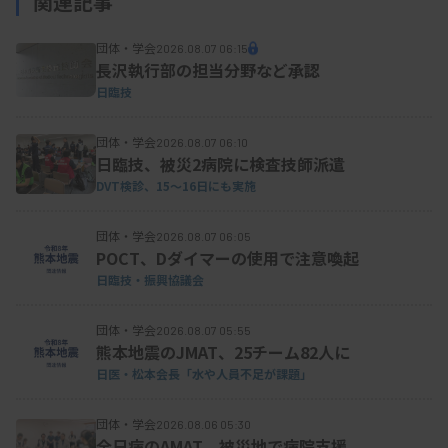
関連記事
検査技師の認知症関連資格が定着しつつあるのに
団体・学会
2026.08.07 06:15
長沢執行部の担当分野など承認
併せ、認定取得者が知識やスキルを発揮するための
日臨技
環境整備も課題になっている。日臨技は診療報酬上
の認知症ケア加算の算定要件となる認知症ケアチー
団体・学会
2026.08.07 06:10
日臨技、被災2病院に検査技師派遣
ムの必須職種として、医師と看護師、社会福祉士ま
DVT検診、15～16日にも実施
たは精神保健福祉士のほかに、適切な教育を修了し
た検査技師を追加することを要望している。24年度
団体・学会
2026.08.07 06:05
POCT、Dダイマーの使用で注意喚起
改定では見送られたが、診療報酬で評価されること
日臨技・振興協議会
で専門知識やスキルを持つ臨床検査技師の存在意義
が高まると見ており、引き続き実現に向けた働き掛
団体・学会
2026.08.07 05:55
けを強めていく考えだ。
熊本地震のJMAT、25チーム82人に
日医・松本会長「水や人員不足が課題」
団体・学会
2026.08.06 05:30
全日病のAMAT、被災地で病院支援