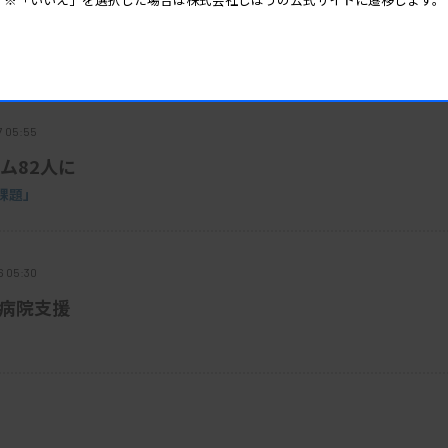
で注意喚起
7 05:55
ム82人に
課題」
6 05:30
で病院支援