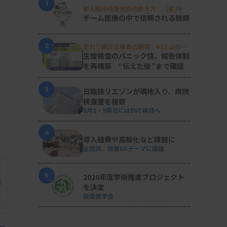
1
新人臨床検査技師の歩き方 ［第16
回］
チーム医療の中で信頼される技師
2
変わり続ける検査の現場 #32 山形済
生病院
生理検査のパニック値、報告体制
を再構築 “伝えた後”まで確認
3
日臨技リエゾンが現地入り、病院
検査室を視察
8月8・9両日にはDVT検診へ
4
導入経費や高齢化など課題に
全医共、検査DXテーマに議論
5
2026年度学術推進プロジェクト
能
を決定
検査医学会