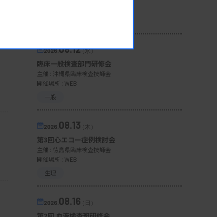
開催場所 : 広島県
管理運営
08.12
2026.
（水）
臨床一般検査部門研修会
主催 :
沖縄県臨床検査技師会
開催場所 : WEB
一般
08.13
2026.
（木）
第3回心エコー症例検討会
主催 :
徳島県臨床検査技師会
開催場所 : WEB
生理
08.16
2026.
（日）
第2回 血液検査班研修会