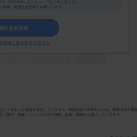
イト「MTJ ONE」にリニューアルいたしました。
り再度、新規会員登録をお願いします。
無料会員登録
の方はこちらからログイン
人ひとりを支える情報を発信していきます。検査制度や政策をはじめ、関係学会や職
広く取材・編集。ニュース以外の連載、企画、動画もお届けしていきます。
災害発生に備えた各都道府県技師会と各都
025年2月末時点で集計したところ、前回