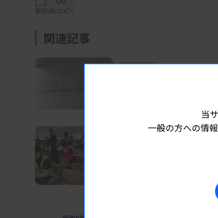
調査した2024年10月時点に比べて締結完了
保存
URLコピー
おり、全国的に災害協定締結の動きが進んで
関連記事
具体的には「協定締結済み」と回答したのは
業界ニュース
団体・学会
2026.08.07
島、長崎、石川、茨城の8県（2024年10月
長沢執行部の担当分野な
始」と回答したのは23府県（同16県）まで
日臨技
に関する協定を結んでいるのは10府県。
当
一般の方への情報
業界ニュース
団体・学会
2026.08.07
災害時支援マニュアルの整備状況を見ると、「作
日臨技、被災2病院に検査
は17県）、「作成に向けて作業に入った」が1
DVT検診、15～16日にも実施
定」が6都県（同8県）となった。
業界ニュース
団体・学会
2026.08.0