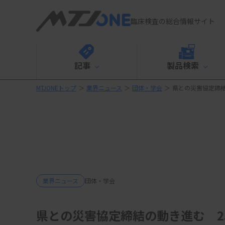
臨床検査の総合情報サイト
記事
製品検索
MTJONEトップ
＞
業界ニュース
＞
団体・学会
＞
県との災害協定締結
業界ニュース
団体・学会
県との災害協定締結の動き進む 2