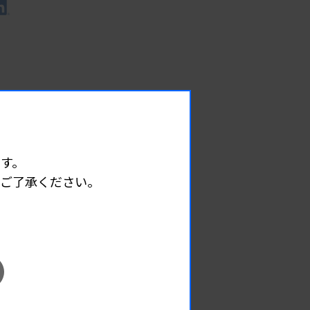
す。
めご了承ください。
EVENT
イベント情報
08.09
2026.
（日）
東部地区 広島県精度管理報告会
主催 :
広島県臨床検査技師会