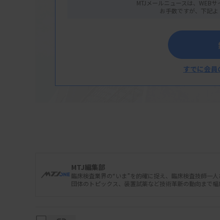
MTJメールニュースは、WEBサ
お手数ですが、下記よ
すでに会員
MTJ編集部
臨床検査業界の“いま”を的確に捉え、臨床検査技師一
団体のトピックス、装置試薬など技術革新の動向まで幅
日本臨床衛生検査技師会はこのほど、大規模
道府県との災害時連携協定の状況をまとめた。2