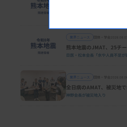
POCT、Dダイマーの使用
日臨技・振興協議会
業界ニュース
団体・学会
2026.08.0
熊本地震のJMAT、25チー
日医・松本会長「水や人員不足が
業界ニュース
団体・学会
2026.08.0
全日病のAMAT、被災地
神野会長が被災地入り