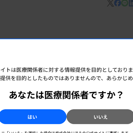
した技師会や県との調整中の技師会が増えて
いる。
、締結順で山梨、群馬、徳島、宮城、広
 06:15
時点は5県）。協定締結に向けた「調整を開
ど承認
増えている。卸連合会と災害時の試薬等供給
サイトは医療関係者に対する情報提供を目的としておりま
提供を目的としたものではありませんので、あらかじ
 06:10
あなたは医療関係者ですか？
成が完了」が22府県（2024年9月時点
技師派遣
1県（同16県）、「年度内に作成に入る予
はい
いいえ
7 06:05
※「いいえ」を選択した場合は株式会社じほうの公式サイトに遷移します。