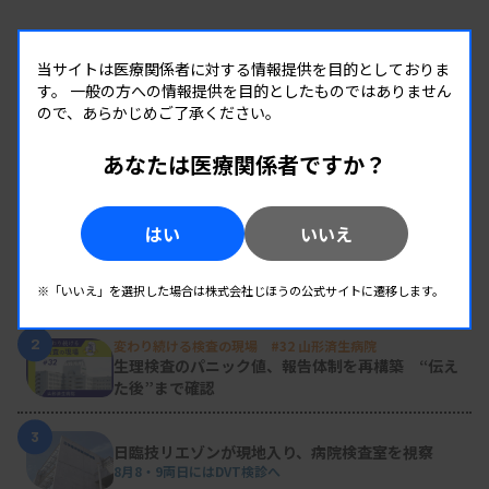
当サイトは医療関係者に対する情報提供を目的としておりま
す。
一般の方への情報提供を目的としたものではありません
ので、あらかじめご了承ください。
あなたは医療関係者ですか？
RANKING
人気の記事
はい
いいえ
1
新人臨床検査技師の歩き方 ［第16回］
チーム医療の中で信頼される技師
※「いいえ」を選択した場合は株式会社じほうの公式サイトに遷移します。
2
変わり続ける検査の現場 #32 山形済生病院
生理検査のパニック値、報告体制を再構築 “伝え
た後”まで確認
3
日臨技リエゾンが現地入り、病院検査室を視察
8月8・9両日にはDVT検診へ