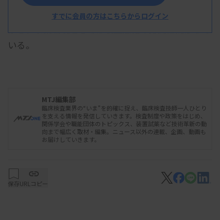
ここ数年、各種資材費や人件費が上昇していること
すでに会員の方はこちらからログイン
から、事業環境としては収益悪化の方向に向かって
いる。
業務効率化を意識した同業者間でのアライアンス
事例などが散見され、今後、さらに業界再編が進む
MTJ編集部
臨床検査業界の“いま”を的確に捉え、臨床検査技師一人ひとり
可能性も考えられるとしている。
を支える情報を発信していきます。検査制度や政策をはじめ、
関係学会や職能団体のトピックス、装置試薬など技術革新の動
向まで幅広く取材・編集。ニュース以外の連載、企画、動画も
お届けしていきます。
資料はこちら
保存
URLコピー