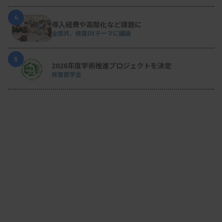
4
導入経費や高齢化など課題に
全医共、検査DXテーマに議論
5
2026年度学術推進プロジェクトを決定
検査医学会