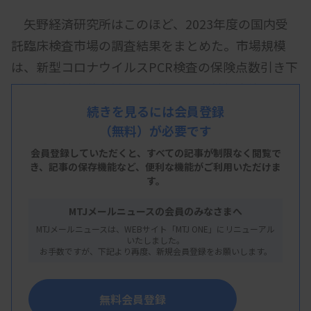
矢野経済研究所はこのほど、2023年度の国内受
託臨床検査市場の調査結果をまとめた。市場規模
は、新型コロナウイルスPCR検査の保険点数引き下
げや受託検査数の減少などにより、前年度比10.6％
減の6230億円と推計した。
続きを見るには会員登録
（無料）が必要です
会員登録していただくと、すべての記事が制限なく閲覧で
調査は2024年3～5月、受託臨床検査事業者を対
き、
記事の保存機能など、便利な機能がご利用いただけま
す。
象に、同社専門研究員による面談や電話による取
材、郵送アンケート調査などを併用して実施した。
MTJメールニュースの会員のみなさまへ
MTJメールニュースは、WEBサイト「MTJ ONE」にリニューアル
いたしました。
お手数ですが、下記より再度、新規会員登録をお願いします。
同調査によると、新型コロナウイルスの検査は迅
速抗原検出検査（定性）が主流になっており、PCR
無料会員登録
検査の受託需要はほぼ収束したとみられる。また、