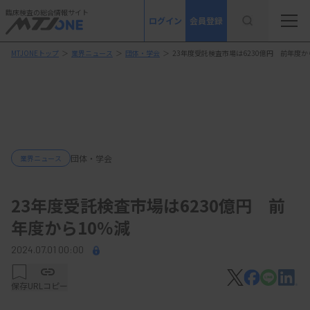
臨床検査の総合情報サイト
ログイン
会員登録
MTJONEトップ
＞
業界ニュース
＞
団体・学会
＞
23年度受託検査市場は6230億円 前年度か
団体・学会
業界ニュース
23年度受託検査市場は6230億円 前
年度から10％減
2024.07.01 00:00
保存
URLコピー