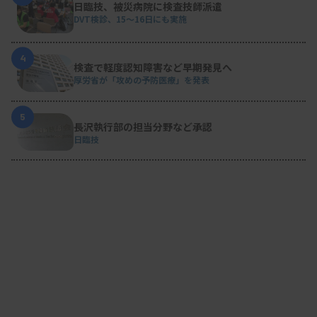
日臨技、被災病院に検査技師派遣
DVT検診、15～16日にも実施
4
検査で軽度認知障害など早期発見へ
厚労省が「攻めの予防医療」を発表
5
長沢執行部の担当分野など承認
日臨技