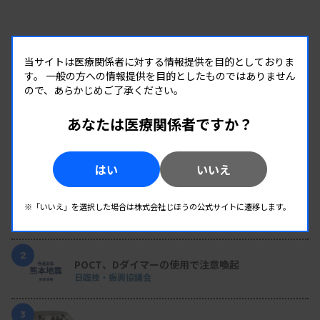
当サイトは医療関係者に対する情報提供を目的としておりま
す。
一般の方への情報提供を目的としたものではありません
ので、あらかじめご了承ください。
あなたは医療関係者ですか？
RANKING
はい
いいえ
人気の記事
1
Up to Date！ 臨床検査エキスパートレビュー # 輸血02
※「いいえ」を選択した場合は株式会社じほうの公式サイトに遷移します。
CAR-T療法後のICANSをどう予測するか——検査値
で捉えるバイオマーカーの動態
2
POCT、Dダイマーの使用で注意喚起
日臨技・振興協議会
3