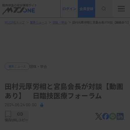
臨床検査の総合情報サイト
ログイン
会員登録
MTJONEトップ
＞
業界ニュース
＞
団体・学会
＞
田村元厚労相と宮島会長が対談【動画あり
団体・学会
業界ニュース
田村元厚労相と宮島会長が対談【動画
あり】 日臨技医療フォーラム
2024.06.24 00:00
保存
URLコピー