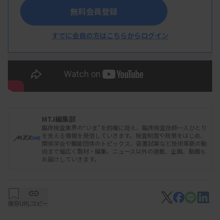
日本臨床衛生検査技師会は6月13日、臨床検査を
無料会員登録
中心にした制度改革の動向を広く紹介するための医
すでに会員の方はこちらからログイン
療政策フォーラムをホームページで公開した。
第1回となる今回は「未来の医療を考える2040年
問題」をテーマに、厚生労働相を2回務めた田村憲
久衆院議員と宮島喜文会長が対談形式で実施。
2040年を見据えた医療、介護の課題をはじめ、
MTJ編集部
臨床検査業界の“いま”を的確に捉え、臨床検査技師一人ひとり
2024年度診療報酬改定のポイントや医師の働き方
を支える情報を発信していきます。検査制度や政策をはじめ、
関係学会や職能団体のトピックス、装置試薬など技術革新の動
改革まで幅広いテーマを取り上げた対談となってい
向まで幅広く取材・編集。ニュース以外の連載、企画、動画も
お届けしていきます。
る。
対談の様子は同日からユーチューブで公開されて
保存
URLコピー
いる。