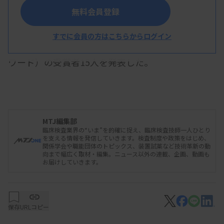
無料会員登録
ロシュ・ダイアグノスティックスは3月25日、感
染症研究や対策に貢献した人を表彰する「Roche
すでに会員の方はこちらからログイン
Infectious Disease Award 2024」（ロシュ感染症ア
ワード）の受賞者15人を発表した。
Excellence in Science部門の最優秀賞（奨励金
100万円）は、熊本大学大学院の渡邊丈久氏（消化
MTJ編集部
臨床検査業界の“いま”を的確に捉え、臨床検査技師一人ひとり
器内科学講座）が受賞した。HBV感染症の新たな治
を支える情報を発信していきます。検査制度や政策をはじめ、
関係学会や職能団体のトピックス、装置試薬など技術革新の動
療戦略として開発された低分子化合物SAG-524の研
向まで幅広く取材・編集。ニュース以外の連載、企画、動画も
お届けしていきます。
究成果が評価された。
Excellence in Practice部門の最優秀賞（30万円）
保存
URLコピー
は、新渡戸文化短期大学の宮地勇人氏（臨床検査学