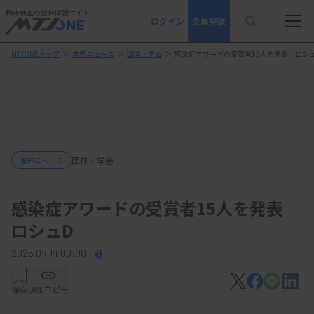
臨床検査の総合情報サイト
ログイン
会員登録
MTJONEトップ
＞
業界ニュース
＞
団体・学会
＞
感染症アワードの受賞者15人を発表 ロシ
団体・学会
業界ニュース
感染症アワードの受賞者15人を発表
ロシュD
2025.04.14 00:00
保存
URLコピー