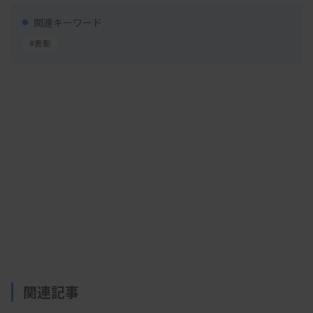
科）が受賞。東京2020オリンピック・パラリンピ
関連キーワード
ック競技大会での新型コロナウイルスに対する大規
#表彰
模スクリーニング検査システムの構築などが評価さ
れた。
資料はこちら
関連記事