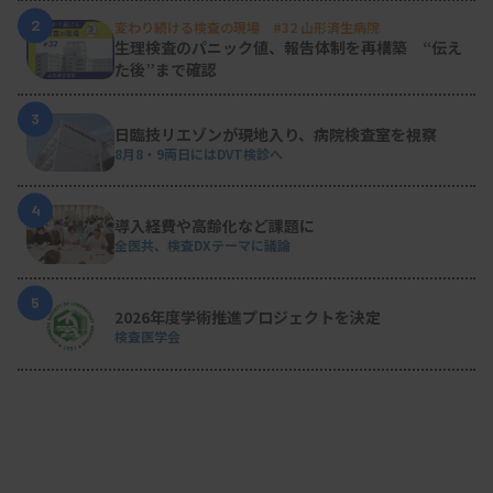
2
変わり続ける検査の現場 #32 山形済生病院
生理検査のパニック値、報告体制を再構築 “伝え
た後”まで確認
3
日臨技リエゾンが現地入り、病院検査室を視察
8月8・9両日にはDVT検診へ
4
導入経費や高齢化など課題に
全医共、検査DXテーマに議論
5
2026年度学術推進プロジェクトを決定
検査医学会