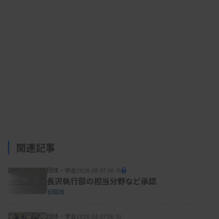
新興・再興感染症の検査などを提供する上でLDTが
有用だとする一方、現在は裏付けとなる制度がな
く、「適切な臨床検査として国民に提供されている
のか懸念がある」と問題意識を示した。
その上で、先行している欧米や豪州の取り組みを
参考に「わが国の医療保険制度や診療報酬制度に合
った枠組みや適用範囲の検証が必要」と求めてい
る。
関連記事
団体・学会
2026.08.07 06:15
●LDTの定義を策定
長沢執行部の担当分野など承認
日臨技
WGは、LDTを「検査の結果が臨床診断の支援ま
団体・学会
2026.08.07 06:10