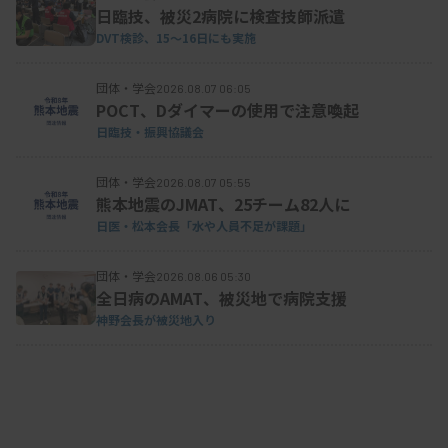
日臨技、被災2病院に検査技師派遣
たは臨床管理に関する意思決定に使用されることが
DVT検診、15～16日にも実施
意図されている単一の検査室または検査ネットワー
ク内で、検体の検査を実施するために、設計、開
団体・学会
2026.08.07 06:05
POCT、Dダイマーの使用で注意喚起
発、製造（または変更）され、使用される検査」と
日臨技・振興協議会
定義した。自施設のほかに衛生検査所でも検査が行
われるケースを想定して「検査ネットワーク」を明
団体・学会
2026.08.07 05:55
熊本地震のJMAT、25チーム82人に
記している。
日医・松本会長「水や人員不足が課題」
団体・学会
2026.08.06 05:30
資料はこちら
全日病のAMAT、被災地で病院支援
神野会長が被災地入り