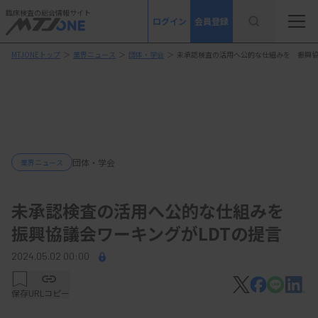
臨床検査の総合情報サイト
ログイン
会員登録
MTJONEトップ
＞
業界ニュース
＞
団体・学会
＞
未承認検査の活用へ公的な仕組みを 振興協
団体・学会
業界ニュース
未承認検査の活用へ公的な仕組みを
振興協議会ワーキングがLDTの提言
2024.05.02 00:00
保存
URLコピー