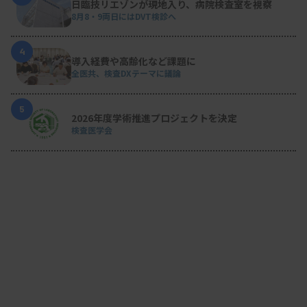
日臨技リエゾンが現地入り、病院検査室を視察
8月8・9両日にはDVT検診へ
4
導入経費や高齢化など課題に
全医共、検査DXテーマに議論
5
2026年度学術推進プロジェクトを決定
検査医学会