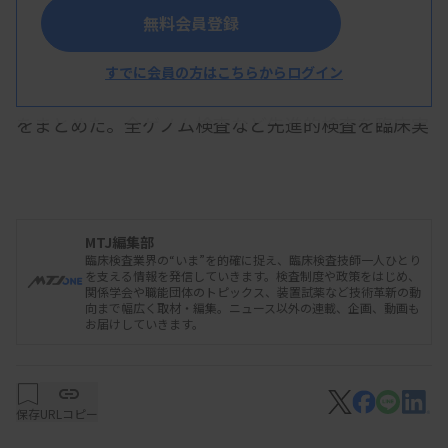
無料会員登録
日本臨床検査振興協議会のワーキンググループ
（WG）はこのほど、薬事未承認検査である
すでに会員の方はこちらからログイン
LDT（Laboratory Developed Test）について考察
をまとめた。全ゲノム検査など先進的検査を臨床実
装するにはLDTの活用が重要になるとし、検査の品
質や性能、安全性を確保するために「わが国の制度
に適した運用方法を検討する必要がある」と提言し
MTJ編集部
た。LDTの定義を示し、この定義に基づいて、欧米
臨床検査業界の“いま”を的確に捉え、臨床検査技師一人ひとり
の事例などを参考に関係者間で議論するよう促して
を支える情報を発信していきます。検査制度や政策をはじめ、
関係学会や職能団体のトピックス、装置試薬など技術革新の動
いる。
向まで幅広く取材・編集。ニュース以外の連載、企画、動画も
お届けしていきます。
WGは、患者数が少なく商業ベースに乗りにくい
保存
URLコピー
希少疾患の遺伝子検査や、素早い開発が求められる