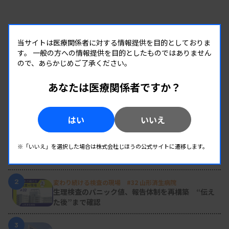
当サイトは医療関係者に対する情報提供を目的としておりま
す。
一般の方への情報提供を目的としたものではありません
ので、あらかじめご了承ください。
あなたは医療関係者ですか？
RANKING
はい
いいえ
人気の記事
1
新人臨床検査技師の歩き方 ［第16回］
※「いいえ」を選択した場合は株式会社じほうの公式サイトに遷移します。
チーム医療の中で信頼される技師
2
変わり続ける検査の現場 #32 山形済生病院
生理検査のパニック値、報告体制を再構築 “伝え
た後”まで確認
3