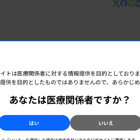
設の7割を超えた。
施設）では、「求人枠に満たない場合があ
」33.6％、「（ここ数年にわたり）求職希
6 05:30
で病院支援
上で人材確保に苦慮している実態が示され
が目立つほか、病床数が少ない施設ほど求職
サイトは医療関係者に対する情報提供を目的としておりま
提供を目的としたものではありませんので、あらかじ
5 06:20
あなたは医療関係者ですか？
題に
はい
いいえ
）では、日臨技主催調査が67.2％で最も
5 06:15
※「いいえ」を選択した場合は株式会社じほうの公式サイトに遷移します。