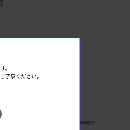
す。
めご了承ください。
EVENT
イベント情報
08.07
2026.
（金）
細胞診定期講習会 第7回 リンパ節細胞診
主催 :
大阪府臨床検査技師会