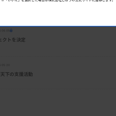
44.4％、都道府県医師会23.7％、日本衛
QAを試行
ていない」は10.7％あった。
5 06:05
ェクトを決定
5 05:20
炎天下の支援活動