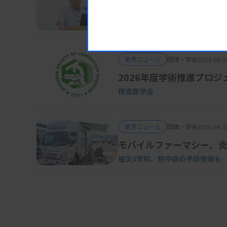
多く、次いで都道府県技師会56.0％、日本医師会
日衛協、遺伝学的検査のE
生検査所協会3.0％、その他22.1％。「参加し
バイオバンク試料（DNA）を活用
業界ニュース
団体・学会
2026.08.0
資料はこちら
2026年度学術推進プロジ
検査医学会
業界ニュース
団体・学会
2026.08.0
モバイルファーマシー、
被災3市町、熱中症の予防啓発も