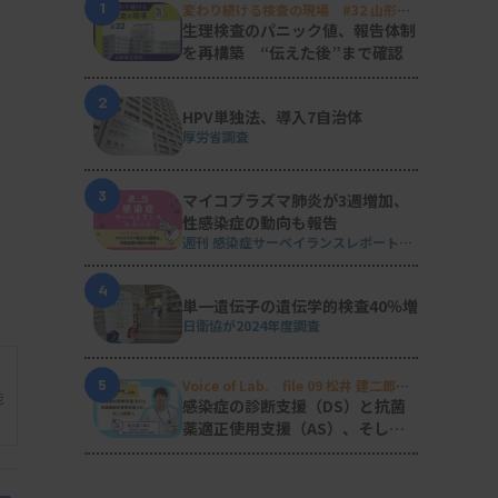
1
変わり続ける検査の現場 #32 山形済
生病院
生理検査のパニック値、報告体制
を再構築 “伝えた後”まで確認
2
HPV単独法、導入7自治体
厚労省調査
3
マイコプラズマ肺炎が3週増加、
性感染症の動向も報告
週刊 感染症サーベイランスレポート
#2026年第29週（2026.7.13 - 7.19）
4
単一遺伝子の遺伝学的検査40％増
日衛協が2024年度調査
5
Voice of Lab. file 09 松井 建二郎
能
（藤田医科大学病院臨床検査部微生物
感染症の診断支援（DS）と抗菌
遺伝子検査室
）
薬適正使用支援（AS）、そして
研究へ