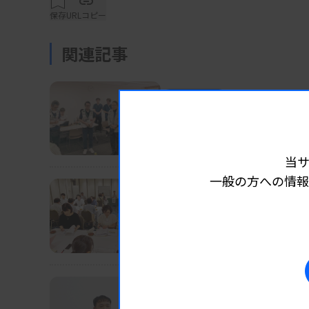
いないなど、人材確保に苦慮する施設が回答施
保存
URLコピー
関連記事
求人募集に対する希望者の状況（回答2772
業界ニュース
団体・学会
る」19.9％、「求職希望者がいない場合がある
2026.08.0
全日病のAMAT、被災地
望者がいない」17.9％で、回答施設の7割以
神野会長が被災地入り
た。都道府県別に見ると、地方での人材不足
当
希望者が少ない傾向があった。
一般の方への情報
業界ニュース
団体・学会
2026.08.0
導入経費や高齢化など課
●外部精度管理、約1割は参加せず
全医共、検査DXテーマに議論
外部精度管理調査の受検状況（回答3258施設
業界ニュース
団体・学会
2026.08.0