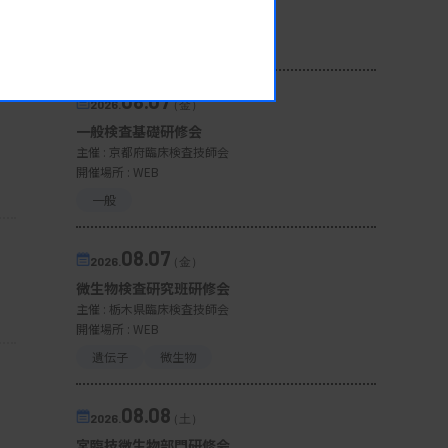
開催場所 : WEB
病理・細胞
08.07
2026.
（金）
一般検査基礎研修会
主催 :
京都府臨床検査技師会
開催場所 : WEB
一般
08.07
2026.
（金）
微生物検査研究班研修会
主催 :
栃木県臨床検査技師会
開催場所 : WEB
遺伝子
微生物
08.08
2026.
（土）
宮臨技微生物部門研修会