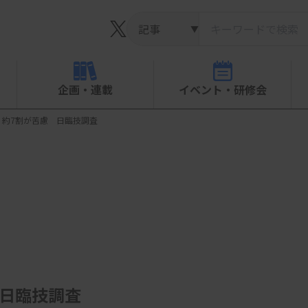
▼
企画・連載
イベント・研修会
、約7割が苦慮 日臨技調査
 日臨技調査