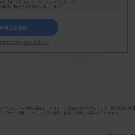
イト「MTJ ONE」にリニューアルいたしました。
り再度、新規会員登録をお願いします。
無料会員登録
の方はこちらからログイン
人ひとりを支える情報を発信していきます。検査制度や政策をはじめ、関係学会や職
広く取材・編集。ニュース以外の連載、企画、動画もお届けしていきます。
度施設実態調査では、検査室の人材確保や
求人募集しても求人枠に満たない、希望者が