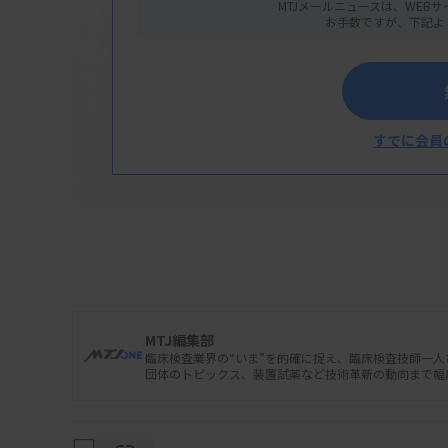
MTJメールニュースは、WEBサ
お手数ですが、下記よ
すでに会員
MTJ編集部
臨床検査業界の“いま”を的確に捉え、臨床検査技師一
団体のトピックス、装置試薬など技術革新の動向まで幅
日本臨床衛生検査技師会がまとめた2023年
外部精度管理の受検状況なども調べている。