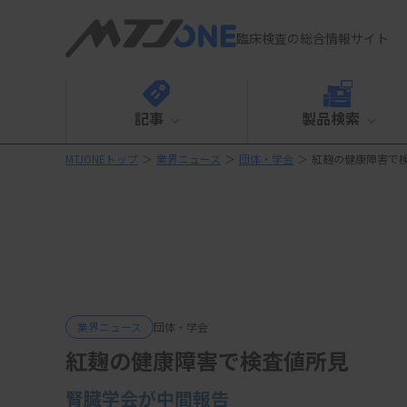
臨床検査の総合情報サイト
記事
製品検索
MTJONEトップ
＞
業界ニュース
＞
団体・学会
＞
紅麹の健康障害で
業界ニュース
団体・学会
紅麹の健康障害で検査値所見
腎臓学会が中間報告