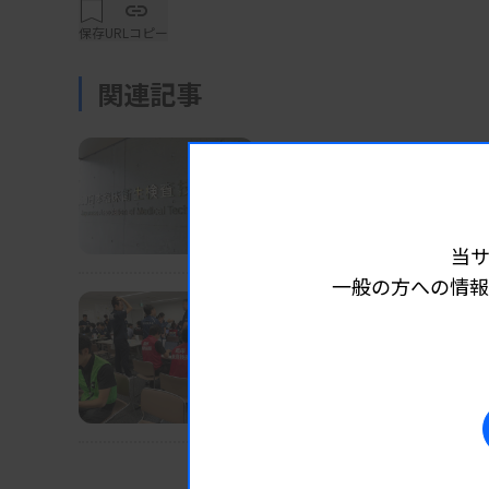
低尿酸血症（中央値1.7mg/dL、約60％が2.
保存
URLコピー
代謝性アシドーシス（HCO3- 中央値17.1mmo
尿糖陽性（約79％が3+以上）
関連記事
健康障害を受けた人の大半に見られるファン
め、カリウムやリンなどを体内にとどめてお
業界ニュース
団体・学会
2026.08.07
るという。一方で、同症候群としては「尿蛋白
長沢執行部の担当分野な
日臨技
当
一般の方への情報
業界ニュース
団体・学会
2026.08.07
日臨技、被災2病院に検査
DVT検診、15～16日にも実施
業界ニュース
団体・学会
2026.08.0