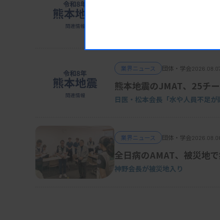
POCT、Dダイマーの使用
日臨技・振興協議会
業界ニュース
団体・学会
2026.08.0
熊本地震のJMAT、25チー
日医・松本会長「水や人員不足が
業界ニュース
団体・学会
2026.08.0
全日病のAMAT、被災地
神野会長が被災地入り