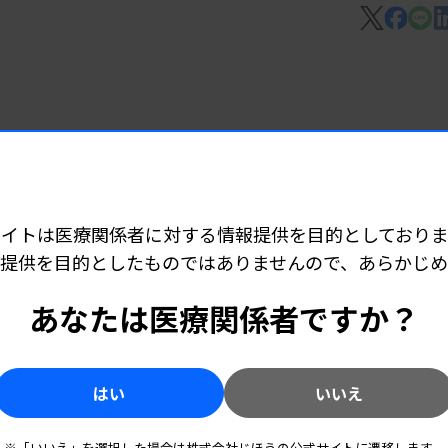
0mg/dL未満）
l/L、約57％が18.0mmol/L未満）
コニー症候群では、尿細管が障害されるた
くことができず、低カリウム血症などが起こ
 06:15
がやや多い印象がある」としている。
ど承認
サイトは医療関係者に対する情報提供を目的としておりま
提供を目的としたものではありませんので、あらかじ
 06:10
あなたは医療関係者ですか？
技師派遣
はい
いいえ
※「いいえ」を選択した場合は株式会社じほうの公式サイトに遷移します。
7 06:05