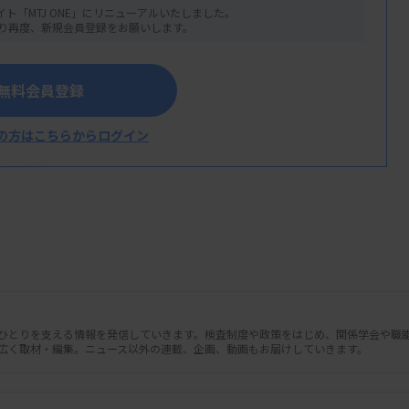
イト「MTJ ONE」にリニューアルいたしました。
り再度、新規会員登録をお願いします。
無料会員登録
の方はこちらからログイン
日会見資料
サプリメントを服用した人の健康被害につ
で登録のあった95症例の主訴や治療などを
いても下記の通り記載している。
人ひとりを支える情報を発信していきます。検査制度や政策をはじめ、関係学会や職
広く取材・編集。ニュース以外の連載、企画、動画もお届けしていきます。
が3.5mEq/L未満）
5mg/dL未満）