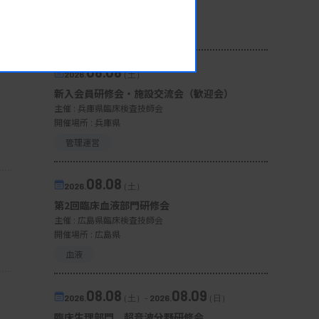
開催場所 : 宮城県
微生物
08.08
2026.
（土）
新入会員研修会・施設交流会（歓迎会）
主催 :
兵庫県臨床検査技師会
開催場所 : 兵庫県
管理運営
08.08
2026.
（土）
第2回臨床血液部門研修会
主催 :
広島県臨床検査技師会
開催場所 : 広島県
血液
08.08
08.09
2026.
（土）
-
2026.
（日）
臨床生理部門 超音波分野研修会