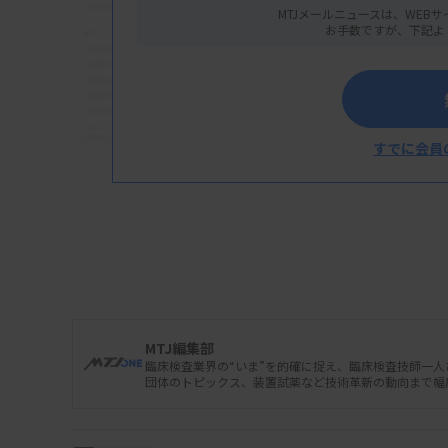
MTJメールニュースは、WEBサ
お手数ですが、下記よ
すでに会員
出典：4月9
日本腎臓学会は4月9日、小林製薬の紅麹入り
いて学会調査の中間報告を公表した。4日時点
まとめており、特徴的な所見として検査値につ
MTJ編集部
【特徴的所見】（一部）
臨床検査業界の“いま”を的確に捉え、臨床検査技師一
団体のトピックス、装置試薬など技術革新の動向まで幅
低カリウム血症（中央値3.4mEq/L、約59％
低リン血症（中央値2.0mg/dL、約70％が2.