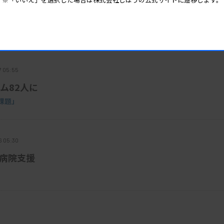
で注意喚起
7 05:55
ム82人に
課題」
6 05:30
で病院支援