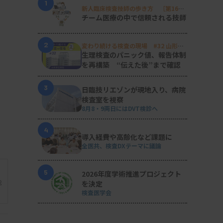
1
新人臨床検査技師の歩き方 ［第16
回］
チーム医療の中で信頼される技師
2
変わり続ける検査の現場 #32 山形済
生病院
生理検査のパニック値、報告体制
を再構築 “伝えた後”まで確認
3
日臨技リエゾンが現地入り、病院
検査室を視察
8月8・9両日にはDVT検診へ
4
導入経費や高齢化など課題に
全医共、検査DXテーマに議論
5
2026年度学術推進プロジェクト
能
を決定
検査医学会