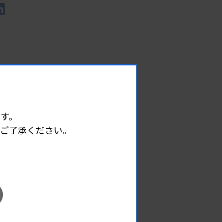
す。
めご了承ください。
EVENT
イベント情報
08.08
2026.
（土）
宮臨技微生物部門研修会
主催 :
宮城県臨床検査技師会