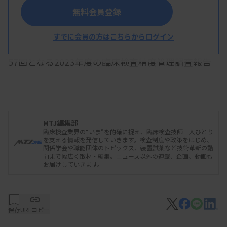
5年ぶりの通常開催となり約600人が参加した
無料会員登録
すでに会員の方はこちらからログイン
日本医師会は3月8日、東京都内の日医会館で、第
57回となる2023年度の臨床検査精度管理調査報告
会を開いた。今年度の参加施設は前年度から11減の
3200施設で、うち76.1％が大学病院以外の病院・診
療所が占めた。評価結果を見ると低濃度試料におい
MTJ編集部
てフェリチン、PT-INRが他の項目と比べてD評価の
臨床検査業界の“いま”を的確に捉え、臨床検査技師一人ひとり
割合が高い結果となった。
を支える情報を発信していきます。検査制度や政策をはじめ、
関係学会や職能団体のトピックス、装置試薬など技術革新の動
向まで幅広く取材・編集。ニュース以外の連載、企画、動画も
お届けしていきます。
日医の精度管理調査は、結果の評価に、臨床上の
必要性などを踏まえて臨床検査精度管理検討委員会
保存
URLコピー
（高木康委員長）が決めた「コンセンサスCV（変