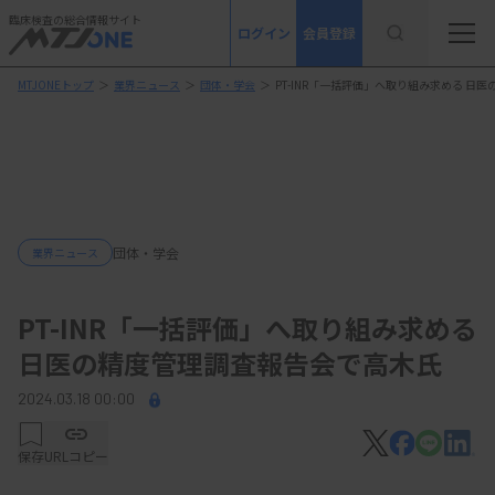
臨床検査の総合情報サイト
ログイン
会員登録
MTJONEトップ
＞
業界ニュース
＞
団体・学会
＞
PT-INR「一括評価」へ取り組み求める 日
団体・学会
業界ニュース
PT-INR「一括評価」へ取り組み求める
日医の精度管理調査報告会で高木氏
2024.03.18 00:00
保存
URLコピー