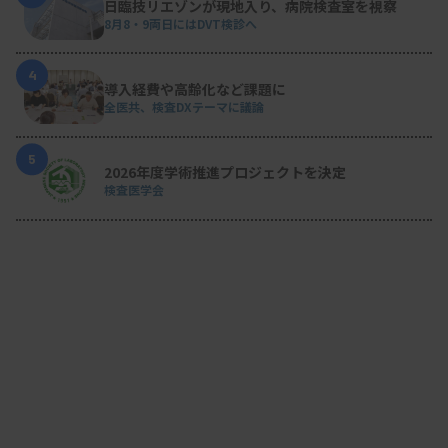
日臨技リエゾンが現地入り、病院検査室を視察
た。確認している施設では、3SD以上乖離（外れ）
8月8・9両日にはDVT検診へ
の割合が0.81±0.72％と、確認していない施設の
2.54±1.56％に比べて低く、トレーサビリティーを
4
導入経費や高齢化など課題に
確認することの有用性が改めて示されている。
全医共、検査DXテーマに議論
5
2026年度学術推進プロジェクトを決定
検査医学会
資料はこちら