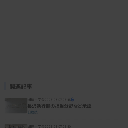
動係数）」を併用していることが特徴。統計上算出
した補正共通CVと比較して大きい値の方を評価基準
に採用するため、検査データが収束していても統計
上の理由でD評価が出るような事態を避けるように
なっている。
低濃度試料で主要13項目のD評価の施設割合はい
ずれも1％に満たないが、フェリチンが1.7％、PT-
INRが1.1％と比較的高かった。フェリチンは、非ラ
関連記事
テックス法において方法間CVが30.98～35.03％と大
団体・学会
2026.08.07 06:15
きく、調査試料の濃度が高いとCVが広がる傾向が
長沢執行部の担当分野など承認
あった。
日臨技
団体・学会
2026.08.07 06:10