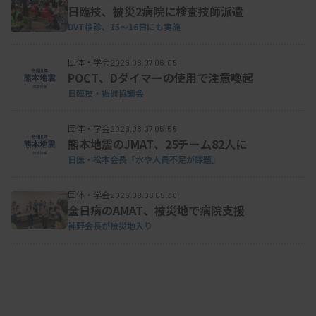
日臨技、被災2病院に検査技師派遣
PT-INRは、方法内変動の割合（ドライヘマトを
DVT検診、15～16日にも実施
除く）が前年度まで減少傾向にあったが今年度は
団体・学会
2026.08.07 06:05
8.12％に上昇し、7％程度を超えたことから試薬別
POCT、Dダイマーの使用で注意喚起
評価となった。高木氏は、「臨床的な意義を考える
日臨技・振興協議会
とPT-INRはぜひ一括評価したい」と述べ、施設側
団体・学会
2026.08.07 05:55
の対応を要請した。委員会では一括評価ができるよ
熊本地震のJMAT、25チーム82人に
う、▽試薬・機器の一層の標準化▽可能な限りISIが
日医・松本会長「水や人員不足が課題」
1.0前後の試薬を使う▽方法内変動を最小限にする
団体・学会
2026.08.06 05:30
努力ーを呼びかけている。
全日病のAMAT、被災地で病院支援
神野会長が被災地入り
各項目の評価は原則として一括評価を用いるが、
一定の乖離を認める場合は試薬別の独立評価として
いる。今年度は13社の30の試薬が独立評価となっ