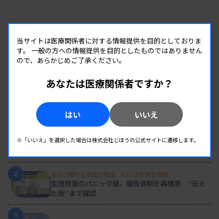
た。最も多いメーカーは9項目が独立評価だった。
高木氏は「独立評価のメーカーには原因や状況の詳
細な検討をお願いしたい」と述べ、実試料と調査試
当サイトは医療関係者に対する情報提供を目的としておりま
す。
一般の方への情報提供を目的としたものではありません
料を測定した検討結果などを委員会に報告するよう
ので、あらかじめご了承ください。
要請した。今年度は2社から報告があったが残りの
あなたは医療関係者ですか？
会社にも対応を求めた。
RANKING
はい
いいえ
人気の記事
●トレーサビリティーの確認施設が増加
1
新人臨床検査技師の歩き方 ［第16回］
※「いいえ」を選択した場合は株式会社じほうの公式サイトに遷移します。
チーム医療の中で信頼される技師
2
変わり続ける検査の現場 #32 山形済生病院
また、トレーサビリティーを確認している施設の
生理検査のパニック値、報告体制を再構築 “伝え
割合については、項目によって、93.4±1.3％（91.1
た後”まで確認
～96.2％）と前年度の92.8±1.4％からさらに増加し
3