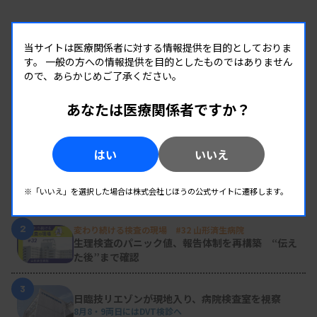
当サイトは医療関係者に対する情報提供を目的としておりま
す。
一般の方への情報提供を目的としたものではありません
ので、あらかじめご了承ください。
あなたは医療関係者ですか？
RANKING
人気の記事
はい
いいえ
1
新人臨床検査技師の歩き方 ［第16回］
チーム医療の中で信頼される技師
※「いいえ」を選択した場合は株式会社じほうの公式サイトに遷移します。
2
変わり続ける検査の現場 #32 山形済生病院
生理検査のパニック値、報告体制を再構築 “伝え
た後”まで確認
3
日臨技リエゾンが現地入り、病院検査室を視察
8月8・9両日にはDVT検診へ