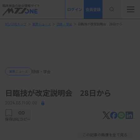
臨床検査の総合情報サイト
ログイン
会員登録
MTJONEトップ
＞
業界ニュース
＞
団体・学会
＞
日臨技が改定説明会 28日から
団体・学会
業界ニュース
日臨技が改定説明会 28日から
2024.03.11 00:00
保存
URLコピー
この記事の画像を全て見る