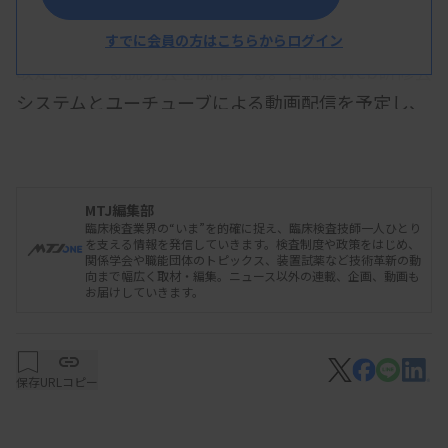
日本臨床衛生検査技師会は、2024年度診療報酬
すでに会員の方はこちらからログイン
改定に関する説明会を開催する。日臨技Web研修会
システムとユーチューブによる動画配信を予定し、
視聴期間は3月28日から4月21日まで。丸田秀夫代
表理事副会長が2024年度改定のうち臨床検査につ
いて、益田泰蔵常務理事（診療報酬委員会委員長）
MTJ編集部
が日臨技の改定要望についてそれぞれ解説する予
臨床検査業界の“いま”を的確に捉え、臨床検査技師一人ひとり
を支える情報を発信していきます。検査制度や政策をはじめ、
定。
関係学会や職能団体のトピックス、装置試薬など技術革新の動
向まで幅広く取材・編集。ニュース以外の連載、企画、動画も
お届けしていきます。
保存
URLコピー