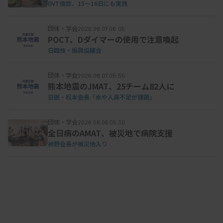
DVT検診、15～16日にも実施
るようになるなど、臨床とのコミュニケーションが
うまく取れるようになった」とコメント。さらに
団体・学会
2026.08.07 06:05
「資格取得のためには勉強したり情報を集める必要
POCT、Dダイマーの使用で注意喚起
があるので、いろいろな学会で分からないことを検
日臨技・振興協議会
査技師や医師に聞いたりしながら人脈は広がった」
団体・学会
2026.08.07 05:55
としたほか、講演機会が増えるなど学術活動にも幅
熊本地震のJMAT、25チーム82人に
が出たことも挙げた。
日医・松本会長「水や人員不足が課題」
団体・学会
2026.08.06 05:30
全日病のAMAT、被災地で病院支援
●認定取得後の心境、「それ以前とは全く違う」
神野会長が被災地入り
白波瀬前会長
特