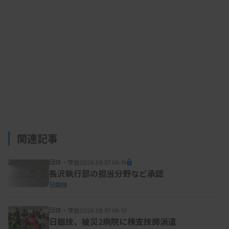
が持論を語った。国立病院機構近畿中央呼吸器セン
ター臨床検査科の廣田浩二氏は、資格取得による実
力やモチベーションの向上だけでなく、「資格取得
のための研修会や学会への参加を通じて知り合いが
増える。人脈が広がることで知識や物事の考え方が
豊かになったと感じている」などと説明。対外的に
分かりやすい実力証明書の役割を果たすことや、プ
ロとしての責任感が芽生えることもメリットに挙げ
関連記事
た。
団体・学会
2026.08.07 06:15
長沢執行部の担当分野など承認
日臨技
京都第一赤十字病院検査部の中倉真之氏は、日本
臨床神経生理学会専門技術師（脳波分野）の取得を
団体・学会
2026.08.07 06:10
振り返り、「医師から検査結果や運用等で質問され
日臨技、被災2病院に検査技師派遣