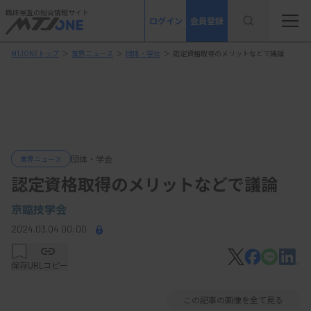
臨床検査の総合情報サイト
ログイン
会員登録
MTJONEトップ
＞
業界ニュース
＞
団体・学会
＞
認定資格取得のメリットなどで議論
団体・学会
業界ニュース
認定資格取得のメリットなどで議論
京臨技学会
2024.03.04 00:00
保存
URLコピー
この記事の画像を全て見る