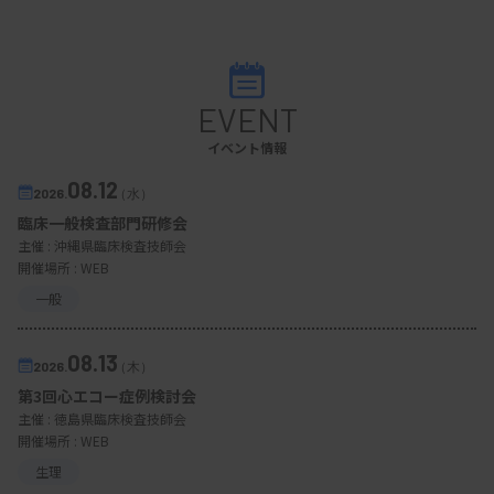
化していると思う」と締めくくった。
EVENT
「成長への架け橋～‘1人前’から‘1流’へ～」をテ
イベント情報
ーマとする同日の学会には現地とウェブを含めて約
150人が参加。特別企画のほか、一般演題12演題が
08.12
2026.
（水）
組まれた。
臨床一般検査部門研修会
主催 :
沖縄県臨床検査技師会
開催場所 : WEB
一般
08.13
2026.
（木）
第3回心エコー症例検討会
主催 :
徳島県臨床検査技師会
開催場所 : WEB
生理