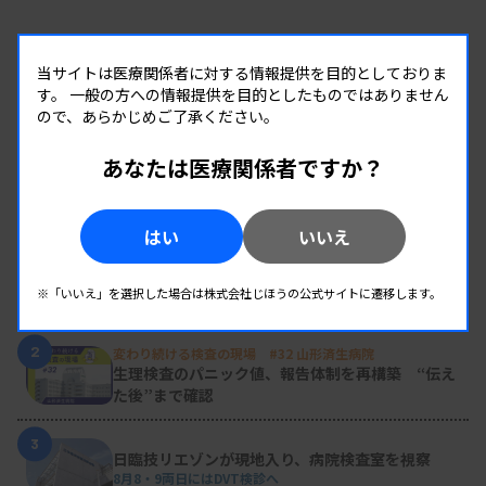
別企
画で
当サイトは医療関係者に対する情報提供を目的としておりま
は、
す。
一般の方への情報提供を目的としたものではありません
京都
ので、あらかじめご了承ください。
府臨
あなたは医療関係者ですか？
床検
RANKING
査技
人気の記事
はい
いいえ
師会
1
新人臨床検査技師の歩き方 ［第16回］
前会
チーム医療の中で信頼される技師
講演する白波瀬氏
※「いいえ」を選択した場合は株式会社じほうの公式サイトに遷移します。
長の
白波
2
変わり続ける検査の現場 #32 山形済生病院
生理検査のパニック値、報告体制を再構築 “伝え
瀬浩幸氏（日本臨床衛生検査技師会執行理事）が
た後”まで確認
「40年間の臨床検査技師生活を振り返って～芸（ス
ペシャリティ）は身を助く～」をテーマに講演。こ
3
日臨技リエゾンが現地入り、病院検査室を視察
れまで取得した病理や細胞診分野での認定資格と、
8月8・9両日にはDVT検診へ