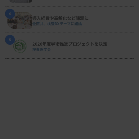
自らのキャリアを紹介しながら若手検査技師らにメ
4
ッセージを送った。
導入経費や高齢化など課題に
全医共、検査DXテーマに議論
5
2026年度学術推進プロジェクトを決定
白波瀬氏は、さまざまな資格取得について、「取
検査医学会
得したからといって待遇が大きく変わるわけではな
いが、挑戦して資格を取った後の気持ちは取得する
以前とは全然違ったものになる。いくつになっても
こういった挑戦を重ねていけば、必ず充実した臨床
検査技師人生になると思う」と呼びかけた。また、
検査技師としての認定資格を取得してきた自身につ
いて、「定年後の生活は半分は検査技師で半分は農
業。おまけの話にはなるが、昨年秋には有害鳥獣対
策のための狩猟免状を取得した。日々まだ若干は進