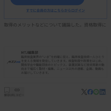
第4回京都医学検査学会が2月23日開かれ、特別
企画の座談会「スペシャリスト達の井戸端会議」で
すでに会員の方はこちらからログイン
は、専門分野の認定資格を持つ臨床検査技師が資格
取得のメリットなどについて議論した。資格取得に
必要な情報を得るための学会や研修会参加によっ
て、自施設外での人脈が広がることをメリットに挙
げる意見や、対外的に実力を証明できる点を挙げる
MTJ編集部
意見が出た。若手検査技師や学生も含めた約150人
臨床検査業界の“いま”を的確に捉え、臨床検査技師一人ひとり
を支える情報を発信していきます。検査制度や政策をはじめ、
が参加する中で、検査技師のキャリアプランを改め
関係学会や職能団体のトピックス、装置試薬など技術革新の動
向まで幅広く取材・編集。ニュース以外の連載、企画、動画も
て考える場となった。
お届けしていきます。
同企画は、認定資格を持つ検査技師をスペシャリ
保存
URLコピー
ストと定義付けた上で、目指した動機や取得して良
かった点などについて、第一線で活躍する検査技師