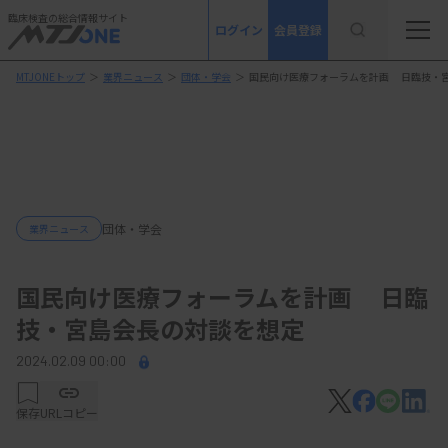
臨床検査の総合情報サイト
ログイン
会員登録
MTJONEトップ
＞
業界ニュース
＞
団体・学会
＞
国民向け医療フォーラムを計画 日臨技・
団体・学会
業界ニュース
国民向け医療フォーラムを計画 日臨
技・宮島会長の対談を想定
2024.02.09 00:00
保存
URLコピー