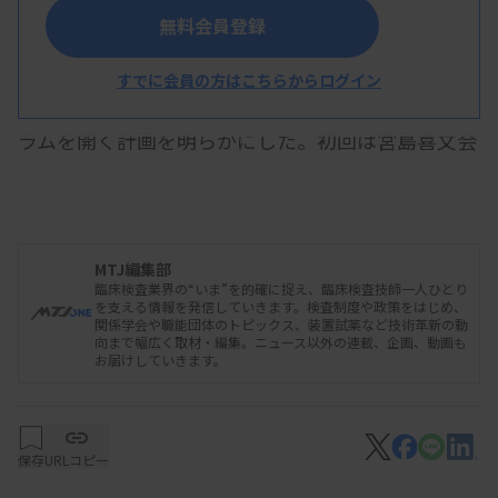
無料会員登録
日本臨床衛生検査技師会の益田泰蔵常務理事は1
月27日、全国臨床（衛生）検査技師会会長会議で政
すでに会員の方はこちらからログイン
策広報活動について説明し、国民向けの医療フォー
ラムを開く計画を明らかにした。初回は宮島喜文会
長との対談形式を想定し、一般の国民も見られるよ
うホームページへの動画の掲載を検討する。
MTJ編集部
臨床検査業界の“いま”を的確に捉え、臨床検査技師一人ひとり
を支える情報を発信していきます。検査制度や政策をはじめ、
益田氏は医療フォーラムについて「検査技師がど
関係学会や職能団体のトピックス、装置試薬など技術革新の動
向まで幅広く取材・編集。ニュース以外の連載、企画、動画も
のような医療の未来を考えているかを（国民に）伝
お届けしていきます。
える」と述べた。
保存
URLコピー
●人材育成研修会を見直し