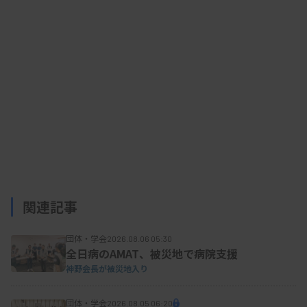
益田氏はまた、人材育成・組織強化に関連する講
習会や研修会を来年度以降見直す方針も示した。
現在、卒後3〜5年の会員向けの「初級・職能開発
講習会」、30代後半〜40代の会員向けの「地域ニ
ューリーダー育成研修会」を実施している。特に育
関連記事
成研修会は、2022年度から5年間にわたる第2期の2
年目を迎え、1月20〜21日には東京都内で集合型研
団体・学会
2026.08.06 05:30
修を開催した。受講生が中心となり、都道府県版の
全日病のAMAT、被災地で病院支援
リーダー育成研修会も開かれている。
神野会長が被災地入り
団体・学会
2026.08.05 06:20