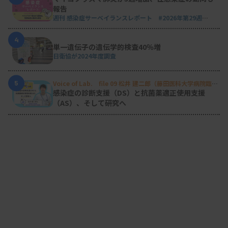
報告
週刊 感染症サーベイランスレポート #2026年第29週
（2026.7.13 - 7.19）
4
単一遺伝子の遺伝学的検査40％増
日衛協が2024年度調査
5
Voice of Lab. file 09 松井 建二郎（藤田医科大学病院臨床
検査部微生物遺伝子検査室
）
感染症の診断支援（DS）と抗菌薬適正使用支援
（AS）、そして研究へ