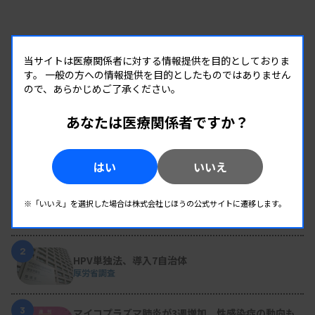
け、第5次マスタープラン（基本計画）の策定へ近
く検討に入ると明らかにした。昨年8月にまとまっ
当サイトは医療関係者に対する情報提供を目的としておりま
た未来構想検討WGの報告書を基に「5〜10年先の
す。
一般の方への情報提供を目的としたものではありません
日臨技の在り方を踏まえて策定していく」と述べ
ので、あらかじめご了承ください。
た。3月末までに初会合を開く予定。
あなたは医療関係者ですか？
RANKING
はい
いいえ
人気の記事
1
変わり続ける検査の現場 #32 山形済生病院
※「いいえ」を選択した場合は株式会社じほうの公式サイトに遷移します。
生理検査のパニック値、報告体制を再構築 “伝え
た後”まで確認
2
HPV単独法、導入7自治体
厚労省調査
3
マイコプラズマ肺炎が3週増加、性感染症の動向も