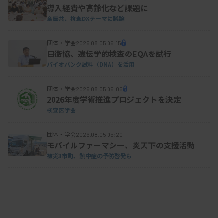
導入経費や高齢化など課題に
また都道府県技師会の新任会長・副会長を対象と
全医共、検査DXテーマに議論
した総合研修会も新たに企画する計画を示した。研
団体・学会
2026.08.05 06:15
修会は、日臨技主催の中央開催とし、日臨技と都道
日衛協、遺伝学的検査のEQAを試行
府県技師会との間で考え方や協力体制を確認する。
バイオバンク試料（DNA）を活用
団体・学会
2026.08.05 06:05
2026年度学術推進プロジェクトを決定
「これらの研修会を通して、系統的に人材育成・
検査医学会
組織強化できることを目指している」と述べた。
団体・学会
2026.08.05 05:20
モバイルファーマシー、炎天下の支援活動
被災3市町、熱中症の予防啓発も
●第5次マスタープラン策定へ着手
益田氏は新たにワーキンググループ（WG）を設