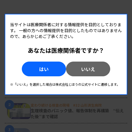
当サイトは医療関係者に対する情報提供を目的としておりま
す。
一般の方への情報提供を目的としたものではありません
ので、あらかじめご了承ください。
あなたは医療関係者ですか？
RANKING
はい
いいえ
人気の記事
1
新人臨床検査技師の歩き方 ［第16回］
※「いいえ」を選択した場合は株式会社じほうの公式サイトに遷移します。
チーム医療の中で信頼される技師
2
変わり続ける検査の現場 #32 山形済生病院
生理検査のパニック値、報告体制を再構築 “伝え
た後”まで確認
3