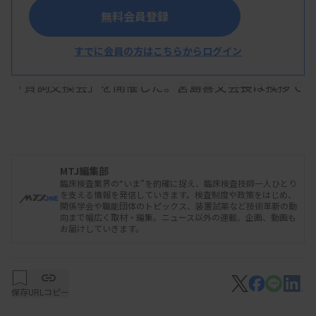
宮島会長
無料会員登録
すでに会員の方はこちらからログイン
日本臨床衛生検査技師会は1月26日、川崎市内で
「賀詞交換会」を開催した。宮島喜文会長は挨拶で
能登半島地震について触れ、被災地で支援活動をし
ている医療関係者に感謝を示した。また、日臨技が
2023年に70周年を迎えたことやタスクシフト・シ
MTJ編集部
ェアの推進など踏まえ、「臨床検査技師が社会の中
臨床検査業界の“いま”を的確に捉え、臨床検査技師一人ひとり
でさらに活躍していけるようにしないといけない」
を支える情報を発信していきます。検査制度や政策をはじめ、
関係学会や職能団体のトピックス、装置試薬など技術革新の動
と話した。
向まで幅広く取材・編集。ニュース以外の連載、企画、動画も
お届けしていきます。
賀詞交換会には来賓として、厚生労働省医政局長
保存
URLコピー
の浅沼一成氏、チーム医療推進協議会代表の上田克