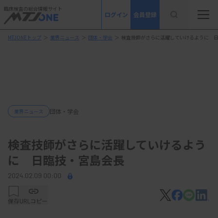
臨床検査の総合情報サイト
ログイン
会員登録
MTJONEトップ
＞
業界ニュース
＞
団体・学会
＞
検査技師がさらに活躍していけるように 
団体・学会
業界ニュース
検査技師がさらに活躍していけるよう
に 日臨技・宮島会長
2024.02.09 00:00
保存
URLコピー