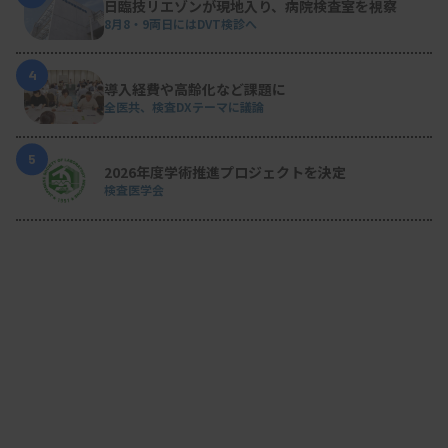
日臨技リエゾンが現地入り、病院検査室を視察
8月8・9両日にはDVT検診へ
4
導入経費や高齢化など課題に
全医共、検査DXテーマに議論
5
2026年度学術推進プロジェクトを決定
検査医学会