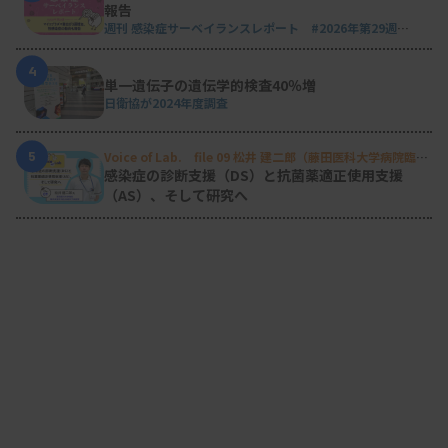
報告
週刊 感染症サーベイランスレポート #2026年第29週
（2026.7.13 - 7.19）
4
単一遺伝子の遺伝学的検査40％増
日衛協が2024年度調査
5
Voice of Lab. file 09 松井 建二郎（藤田医科大学病院臨床
検査部微生物遺伝子検査室
）
感染症の診断支援（DS）と抗菌薬適正使用支援
（AS）、そして研究へ