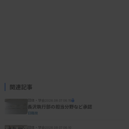
ノーマルの時代に入り、今までの常識や経験が通用
しなくなっている」と指摘。臨床検査技師の社会の
認知度が低いことにも触れた上で、今後は「“良質
な医療には臨床検査技師の存在が必要不可欠”と言
ってもらうための行動とアピールが重要になる」と
述べ、患者の利益につながる役割をしっかり果たし
ていくことが、「結果的にわれわれの職域を守るこ
とにつながる」などと呼びかけた。
関連記事
●「来て見て感じる」テーマに約200人が参加
団体・学会
2026.08.07 06:15
長沢執行部の担当分野など承認
日臨技
県医学検査学会は「来て見て感じる臨床検査」を
団体・学会
2026.08.07 06:10