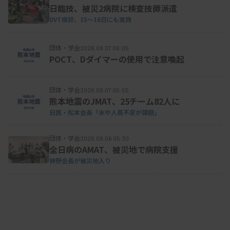
テーマに掲げ、会場となった神戸常盤大学には若手
日臨技、被災2病院に検査技師派遣
DVT検診、15～16日にも実施
検査技師ら約200人が参加。会場では、教科書やウ
ェブ画像で見る写真や映像ではなく、実際に顕微鏡
団体・学会
2026.08.07 06:05
を通して細胞や寄生虫、細菌を視覚で感じてもらう
POCT、Dダイマーの使用で注意喚起
企画のほか、シンポジウムや研究班主催セミナー、
一般演題18演題の発表があった。
団体・学会
2026.08.07 05:55
熊本地震のJMAT、25チーム82人に
日医・松本会長「水や人員不足が課題」
団体・学会
2026.08.06 05:30
全日病のAMAT、被災地で病院支援
神野会長が被災地入り