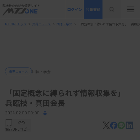
臨床検査の総合情報サイト
ログイン
会員登録
MTJONEトップ
＞
業界ニュース
＞
団体・学会
＞
「固定概念に縛られず情報収集を」 兵臨
団体・学会
業界ニュース
「固定概念に縛られず情報収集を」
兵臨技・真田会長
2024.02.09 00:00
保存
URLコピー