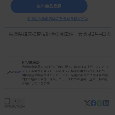
兵臨技・真田会長
無料会員登録
すでに会員の方はこちらからログイン
兵庫県臨床検査技師会の真田浩一会長は2月4日の
第27回兵庫県医学検査学会の会長講演で、臨床検査
技師を取り巻く環境が変化する中で、「固定概念に
縛られずに、しっかりと情報収集してほしい。時代
MTJ編集部
のニーズの実現に向けて失敗を恐れずチャレンジす
臨床検査業界の“いま”を的確に捉え、臨床検査技師一人ひとり
を支える情報を発信していきます。検査制度や政策をはじめ、
ることが大切だ」と参加した若手技師らに呼びかけ
関係学会や職能団体のトピックス、装置試薬など技術革新の動
向まで幅広く取材・編集。ニュース以外の連載、企画、動画も
た。
お届けしていきます。
真田会長は、少子高齢化や技術革新の進展、新型
保存
URLコピー
コロナウイルス感染症などに触れた上で、「ニュー