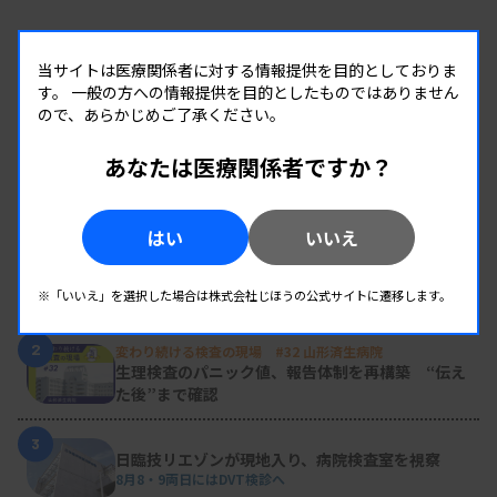
当サイトは医療関係者に対する情報提供を目的としておりま
す。
一般の方への情報提供を目的としたものではありません
ので、あらかじめご了承ください。
あなたは医療関係者ですか？
RANKING
人気の記事
はい
いいえ
1
新人臨床検査技師の歩き方 ［第16回］
チーム医療の中で信頼される技師
※「いいえ」を選択した場合は株式会社じほうの公式サイトに遷移します。
2
変わり続ける検査の現場 #32 山形済生病院
生理検査のパニック値、報告体制を再構築 “伝え
た後”まで確認
3
日臨技リエゾンが現地入り、病院検査室を視察
8月8・9両日にはDVT検診へ