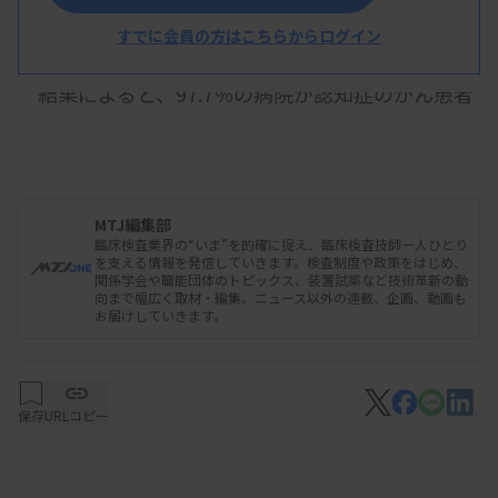
すでに会員の方はこちらからログイン
結果によると、97.7％の病院が認知症のがん患者
への対応で困ったことがあると回答。「本人が治療
について判断できない」「入院中のリハビリを拒否
する」など、具体的な困難事例が浮かび上がった。
MTJ編集部
臨床検査業界の“いま”を的確に捉え、臨床検査技師一人ひとり
を支える情報を発信していきます。検査制度や政策をはじめ、
関係学会や職能団体のトピックス、装置試薬など技術革新の動
調査に協力した東京歯科大学市川総合病院の寺嶋
向まで幅広く取材・編集。ニュース以外の連載、企画、動画も
お届けしていきます。
毅氏（呼吸器内科教授）は同日のメディア説明会
で、認知機能の低下で自分の意思を伝えられず治療
が中断してしまうこともあるとし「がん治療や入院
保存
URLコピー
治療中に認知機能が低下しないような対策は予後改
善やQOL改善のためには大切」と話す。しかし調査