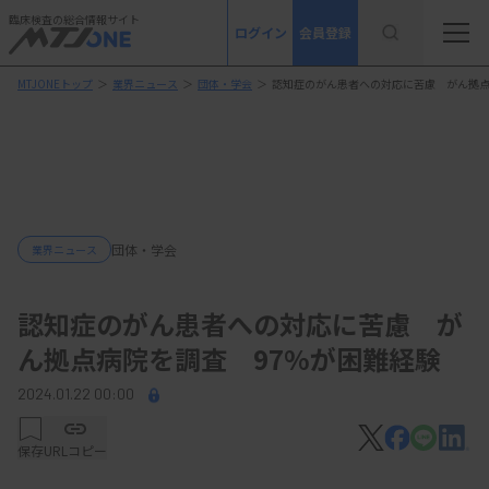
臨床検査の総合情報サイト
ログイン
会員登録
MTJONEトップ
＞
業界ニュース
＞
団体・学会
＞
認知症のがん患者への対応に苦慮 がん拠点
団体・学会
業界ニュース
認知症のがん患者への対応に苦慮 が
ん拠点病院を調査 97%が困難経験
2024.01.22 00:00
保存
URLコピー