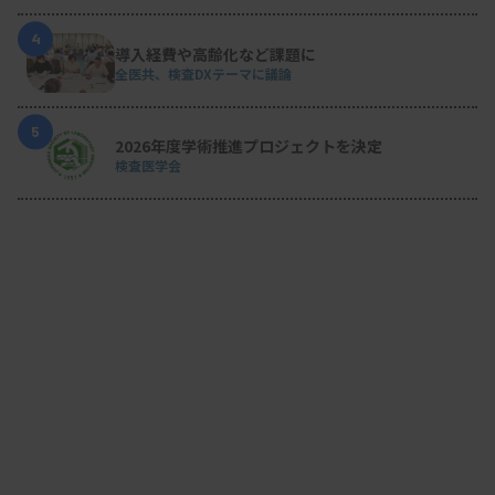
4
導入経費や高齢化など課題に
全医共、検査DXテーマに議論
5
2026年度学術推進プロジェクトを決定
検査医学会