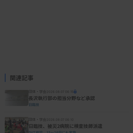
結果によると入院前後にスクリーニング検査
（MMSE、長谷川式など）をしているのは22.1％
で、退院後の実施は3.5％しかなかった。
資料はこちら
関連記事
団体・学会
2026.08.07 06:15
長沢執行部の担当分野など承認
日臨技
団体・学会
2026.08.07 06:10
日臨技、被災2病院に検査技師派遣
DVT検診、15～16日にも実施