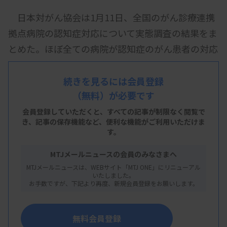
日本対がん協会は1月11日、全国のがん診療連携
拠点病院の認知症対応について実態調査の結果をま
とめた。ほぼ全ての病院が認知症のがん患者の対応
で困った経験がある一方、入院前後のスクリーニン
グ検査は22％にとどまり対策が十分ではない実態が
続きを見るには会員登録
（無料）が必要です
分かった。高齢化に伴い認知症のがん患者は増えて
おり、本人希望に基づくがん治療を続けていくため
会員登録していただくと、すべての記事が制限なく閲覧で
き、
記事の保存機能など、便利な機能がご利用いただけま
にも、簡易な検査などで患者を拾い上げ、認知機能
す。
の低下を防ぐ対策が重要となっている。
MTJメールニュースの会員のみなさまへ
MTJメールニュースは、WEBサイト「MTJ ONE」にリニューアル
いたしました。
お手数ですが、下記より再度、新規会員登録をお願いします。
調査は2023年4～5月に全国451のがん診療連携拠
点病院に行い、57％に当たる256施設からの回答を
無料会員登録
集計した。