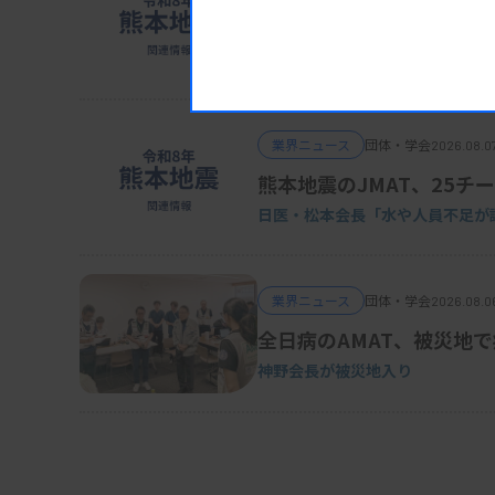
POCT、Dダイマーの使用
日臨技・振興協議会
業界ニュース
団体・学会
2026.08.0
熊本地震のJMAT、25チー
日医・松本会長「水や人員不足が
業界ニュース
団体・学会
2026.08.0
全日病のAMAT、被災地
神野会長が被災地入り