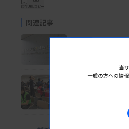
受け付けを開始した。締め切りはいずれも1月3
保存
URLコピー
けの後、受験可能の連絡を受けた人のみ申請
関連記事
業界ニュース
団体・学会
二級
臨床
検査士の試験は6～8月の土日、緊
2026.08.07
長沢執行部の担当分野な
を予定している。詳細は、同学院ホームページ
日臨技
当
一般の方への情報
資料はこちら
業界ニュース
団体・学会
2026.08.07
日臨技、被災2病院に検査
DVT検診、15～16日にも実施
業界ニュース
団体・学会
2026.08.0