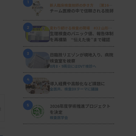
1
新人臨床検査技師の歩き方 ［第16
回］
チーム医療の中で信頼される技師
2
変わり続ける検査の現場 #32 山形済
生病院
生理検査のパニック値、報告体制
を再構築 “伝えた後”まで確認
3
日臨技リエゾンが現地入り、病院
検査室を視察
8月8・9両日にはDVT検診へ
4
導入経費や高齢化など課題に
全医共、検査DXテーマに議論
5
2026年度学術推進プロジェクト
能
を決定
検査医学会