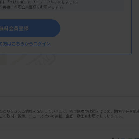
イト「MTJ ONE」にリニューアルいたしました。
り再度、新規会員登録をお願いします。
無料会員登録
の方はこちらからログイン
人ひとりを支える情報を発信していきます。検査制度や政策をはじめ、関係学会や職
広く取材・編集。ニュース以外の連載、企画、動画もお届けしていきます。
検査士」「緊急臨床検査士」の試験の1次