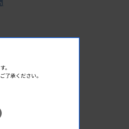
す。
めご了承ください。
EVENT
イベント情報
08.08
2026.
（土）
宮臨技微生物部門研修会
主催 :
宮城県臨床検査技師会