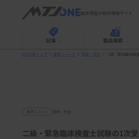
臨床検査の総合情報サイト
記事
製品検索
MTJONEトップ
＞
業界ニュース
＞
団体・学会
＞
二級・緊急臨床検
業界ニュース
団体・学会
二級・緊急臨床検査士試験の1次