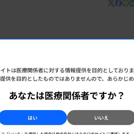
1日（水）午後11時59分まで。1次受け付
書類の提出ができる。
急
臨床
検査士の試験は7～8月の土日の2日間
 06:15
ど承認
に掲載されている。
サイトは医療関係者に対する情報提供を目的としておりま
提供を目的としたものではありませんので、あらかじ
 06:10
あなたは医療関係者ですか？
技師派遣
はい
いいえ
7 06:05
※「いいえ」を選択した場合は株式会社じほうの公式サイトに遷移します。