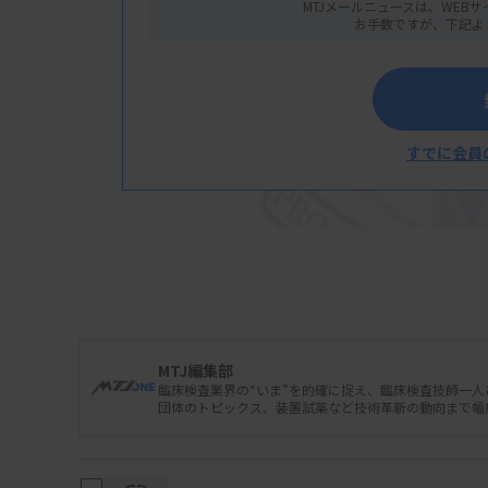
MTJメールニュースは、WEBサ
お手数ですが、下記よ
すでに会員
MTJ編集部
臨床検査業界の“いま”を的確に捉え、臨床検査技師一
団体のトピックス、装置試薬など技術革新の動向まで幅
日本臨床検査同学院は1月15日、「二級臨床