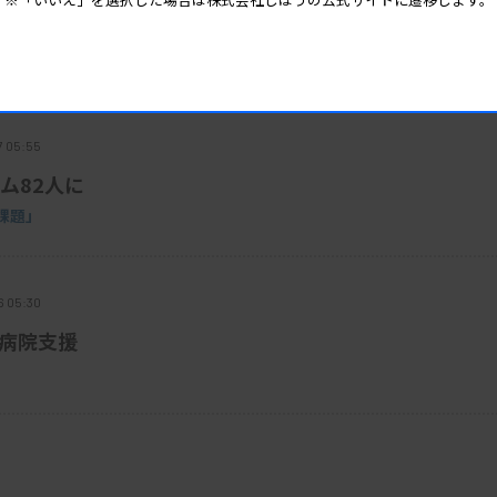
で注意喚起
7 05:55
ム82人に
課題」
6 05:30
で病院支援