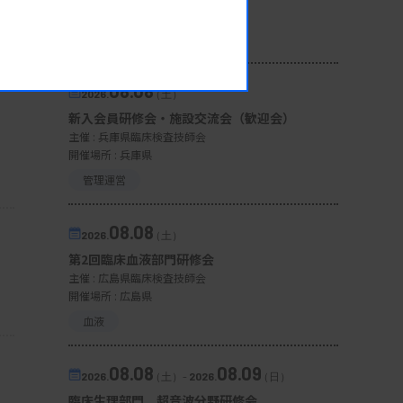
開催場所 : 宮城県
微生物
08.08
2026.
（土）
新入会員研修会・施設交流会（歓迎会）
主催 :
兵庫県臨床検査技師会
開催場所 : 兵庫県
管理運営
08.08
2026.
（土）
第2回臨床血液部門研修会
主催 :
広島県臨床検査技師会
開催場所 : 広島県
血液
08.08
08.09
2026.
（土）
-
2026.
（日）
臨床生理部門 超音波分野研修会