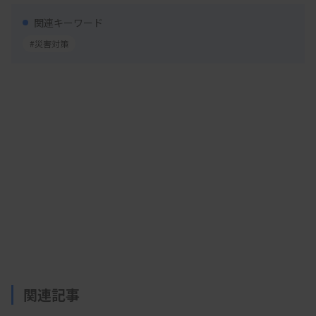
局等との具体的な手続きや課題点、対応策などの説
関連キーワード
明を受けた。次回2月には徳島県臨床検査技師会に
#災害対策
協定締結までのノウハウを報告してもらう予定。
被災地支援で活躍できる臨床検査技師の育成事業
も幅広く展開する。災害対応の知識や技術を学べる
VODを作成する考えで、コンテンツとして「災害医
療概論」「情報管理」「災害医療マネジメント」
「被災地での情報収集、情報発信」「本部運営」な
どを盛り込む。VODは、災害対策を繰り返し学べる
ツールとして各技師会に活用してもらう計画だ。
関連記事