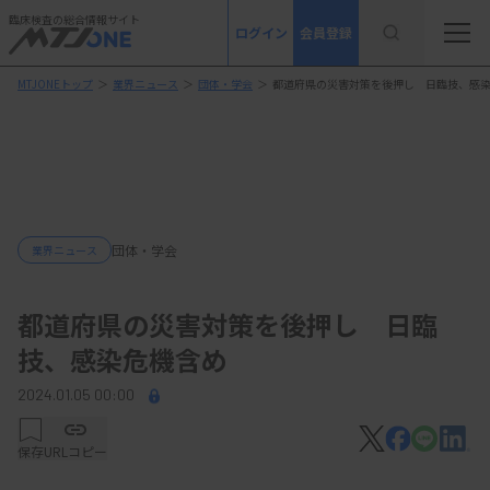
臨床検査の総合情報サイト
ログイン
会員登録
MTJONEトップ
＞
業界ニュース
＞
団体・学会
＞
都道府県の災害対策を後押し 日臨技、感
団体・学会
業界ニュース
都道府県の災害対策を後押し 日臨
技、感染危機含め
2024.01.05 00:00
保存
URLコピー