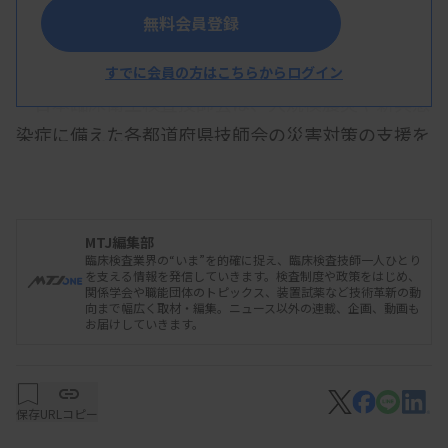
無料会員登録
すでに会員の方はこちらからログイン
日本臨床衛生検査技師会は、大規模震災や新興感
染症に備えた各都道府県技師会の災害対策の支援を
進める。都道府県との協定締結を後押しする取り組
みや、被災地での支援活動を担える人材育成を急ぐ
計画。県と協定を結んでいる県技師会は昨年12月時
MTJ編集部
点で3カ所のみだが、必要なノウハウを提供し、来
臨床検査業界の“いま”を的確に捉え、臨床検査技師一人ひとり
を支える情報を発信していきます。検査制度や政策をはじめ、
年度中に20カ所超での協定締結を目指す。
関係学会や職能団体のトピックス、装置試薬など技術革新の動
向まで幅広く取材・編集。ニュース以外の連載、企画、動画も
お届けしていきます。
昨年12月23日には、各技師会の担当者を対象に
したウェブ会議を開き、県と協定を締結済みの山梨
保存
URLコピー
県臨床検査技師会から、締結に至るまでの県担当部