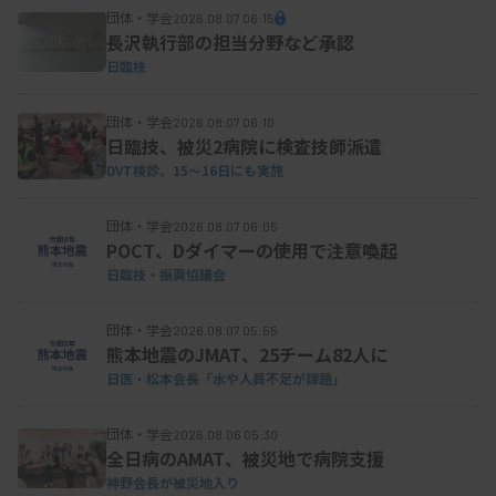
災害時に、臨床検査技師が雇用施設とは異なる施
団体・学会
2026.08.07 06:15
長沢執行部の担当分野など承認
設で医行為を実施することに問題はないかなど、法
日臨技
的な制限の確認も行政との間で進める。日臨技の会
員システム等を活用して安定的に人材を確保し、派
団体・学会
2026.08.07 06:10
日臨技、被災2病院に検査技師派遣
遣できる仕組みの検討にも入る。
DVT検診、15～16日にも実施
団体・学会
2026.08.07 06:05
POCT、Dダイマーの使用で注意喚起
●奥沢氏「平時の備えが重要」
日臨技・振興協議会
団体・学会
2026.08.07 05:55
熊本地震のJMAT、25チーム82人に
日臨技の奥沢悦子執行理事は、「災害対策は日常
日医・松本会長「水や人員不足が課題」
業務の中で実感が湧きにくいテーマだが、新興感染
症を含めた自然災害はいつ起こるか分からない。万
団体・学会
2026.08.06 05:30
全日病のAMAT、被災地で病院支援
が一の場合であっても、検査機能を維持し、安定的
神野会長が被災地入り