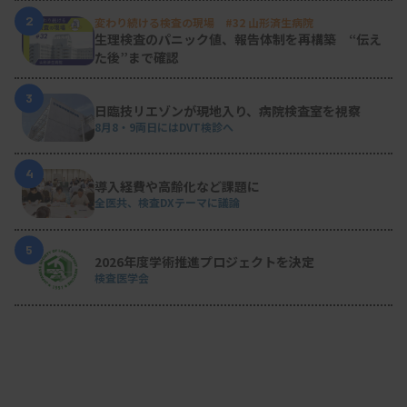
2
変わり続ける検査の現場 #32 山形済生病院
生理検査のパニック値、報告体制を再構築 “伝え
た後”まで確認
3
日臨技リエゾンが現地入り、病院検査室を視察
8月8・9両日にはDVT検診へ
4
導入経費や高齢化など課題に
全医共、検査DXテーマに議論
5
2026年度学術推進プロジェクトを決定
検査医学会