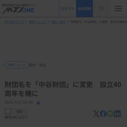
臨床検査の総合情報サイト
ログイン
会員登録
MTJONEトップ
＞
業界ニュース
＞
団体・学会
＞
財団名を「中谷財団」に変更 設立40周年
団体・学会
業界ニュース
財団名を「中谷財団」に変更 設立40
周年を機に
2024.11.01 00:00
保存
URLコピー