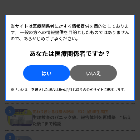
当サイトは医療関係者に対する情報提供を目的としておりま
す。
一般の方への情報提供を目的としたものではありません
ので、あらかじめご了承ください。
あなたは医療関係者ですか？
RANKING
はい
いいえ
人気の記事
1
新人臨床検査技師の歩き方 ［第16回］
※「いいえ」を選択した場合は株式会社じほうの公式サイトに遷移します。
チーム医療の中で信頼される技師
2
変わり続ける検査の現場 #32 山形済生病院
生理検査のパニック値、報告体制を再構築 “伝え
た後”まで確認
3