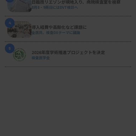
日臨技リエゾンが現地入り、病院検査室を視察
8月8・9両日にはDVT検診へ
4
導入経費や高齢化など課題に
全医共、検査DXテーマに議論
5
2026年度学術推進プロジェクトを決定
検査医学会