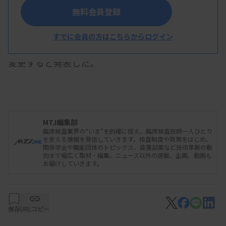
無料会員登録
公益財団法人中谷医工計測技術振興財団（代表理
事＝家次恒氏）は10月28日、設立40周年を機に、
すでに会員の方はこちらからログイン
財団名を「公益財団法人中谷財団」に11月1日から
変更すると発表した。
同財団は、1984年に東亞医用電子（現シスメッ
クス）の創業者だった故中谷太郎氏が、財団法人
MTJ編集部
臨床検査業界の“いま”を的確に捉え、臨床検査技師一人ひとり
中谷電子計測技術振興財団として設立。2012年に、
を支える情報を発信していきます。検査制度や政策をはじめ、
関係学会や職能団体のトピックス、装置試薬など技術革新の動
より幅広い事業を行うため公益財団法人中谷医工計
向まで幅広く取材・編集。ニュース以外の連載、企画、動画も
お届けしていきます。
測技術振興財団とした。表彰事業と助成事業の2つ
を柱にしている。
保存
URLコピー
資料はこちら