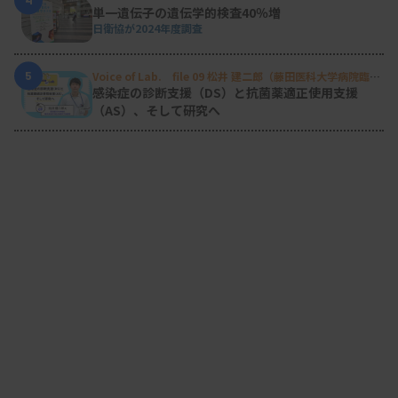
単一遺伝子の遺伝学的検査40％増
日衛協が2024年度調査
5
Voice of Lab. file 09 松井 建二郎（藤田医科大学病院臨床
検査部微生物遺伝子検査室
）
感染症の診断支援（DS）と抗菌薬適正使用支援
（AS）、そして研究へ