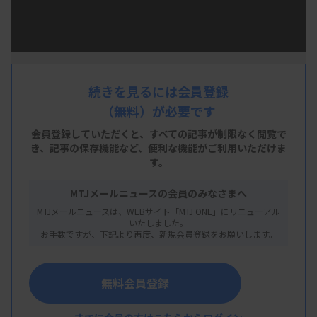
日本臨床衛生検査技師会は9月18日、臨床検査技師
の業務を紹介する「みんな知ってる？臨床検査技師
のしごと」をホームページで公開した。女優の北御
続きを見るには会員登録
門亜美さんを起用し、臨床検査技師の仕事内容を一
（無料）が必要です
般社会向けに分かりやすく紹介する内容。今後、中
会員登録していただくと、すべての記事が制限なく閲覧で
高校生など若い世代を中心に臨床検査技師の魅力を
き、
記事の保存機能など、便利な機能がご利用いただけま
す。
アピールするツールとしても活用していく方針だ。
MTJメールニュースの会員のみなさまへ
紹介動画では臨床検査技師が病院や健診センター、
MTJメールニュースは、WEBサイト「MTJ ONE」にリニューアル
臨床検査センター、医療関連研究施設など幅広い施
いたしました。
お手数ですが、下記より再度、新規会員登録をお願いします。
設で活躍していることや、検体検査や生理機能検査
などの業務の大枠を分かりやすく取り上げている。
動画時間は7分23秒にコンパクトにまとめた。
無料会員登録
北御門さんは佐賀県出身の24歳。映画「ゴジ