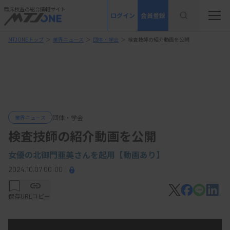
臨床検査の総合情報サイト
ログイン
会員登録
MTJONEトップ
＞
業界ニュース
＞
団体・学会
＞
検査技師の紹介動画を公開
団体・学会
業界ニュース
検査技師の紹介動画を公開
女優の北御門亜美さんを起用【動画あり】
2024.10.07 00:00
保存
URLコピー