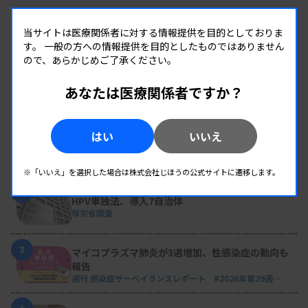
当サイトは医療関係者に対する情報提供を目的としておりま
す。
一般の方への情報提供を目的としたものではありません
ので、あらかじめご了承ください。
あなたは医療関係者ですか？
RANKING
人気の記事
1
はい
いいえ
変わり続ける検査の現場 #32 山形済生病院
生理検査のパニック値、報告体制を再構築 “伝え
た後”まで確認
※「いいえ」を選択した場合は株式会社じほうの公式サイトに遷移します。
2
HPV単独法、導入7自治体
厚労省調査
3
マイコプラズマ肺炎が3週増加、性感染症の動向も
報告
週刊 感染症サーベイランスレポート #2026年第29週
（2026.7.13 - 7.19）
4