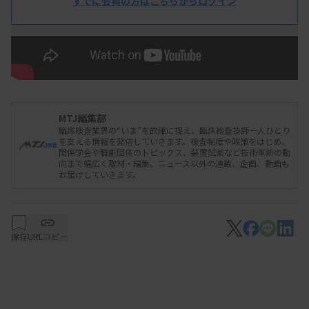
すでに会員の方はこちらからログイン
ラ-1.0」をはじめ、JTBやANA、東武鉄道、家庭教
師のトライなどのCMに出演している。
詳細はこちら
MTJ編集部
臨床検査業界の“いま”を的確に捉え、臨床検査技師一人ひとり
を支える情報を発信していきます。検査制度や政策をはじめ、
関係学会や職能団体のトピックス、装置試薬など技術革新の動
向まで幅広く取材・編集。ニュース以外の連載、企画、動画も
お届けしていきます。
保存
URLコピー