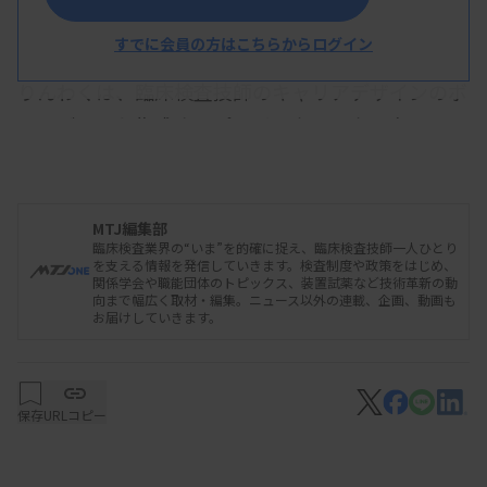
ェクト」（通称＝りんわく）はこのほど、LINEの公
式アカウントを開設した。
すでに会員の方はこちらからログイン
りんわくは、臨床検査技師のキャリアデザインのボ
ードゲームを作成するプロジェクトでクラウドファ
ンディングを実施し、3月に目標金額の100万円を
達成。今後はこのボードゲームを使用するキャリア
デザイン講座を開催する予定。LINE公式アカウン
MTJ編集部
臨床検査業界の“いま”を的確に捉え、臨床検査技師一人ひとり
トで、活動の最新情報などを配信する。
を支える情報を発信していきます。検査制度や政策をはじめ、
関係学会や職能団体のトピックス、装置試薬など技術革新の動
向まで幅広く取材・編集。ニュース以外の連載、企画、動画も
お届けしていきます。
保存
URLコピー