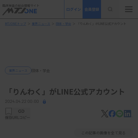
臨床検査の総合情報サイト
ログイン
会員登録
MTJONEトップ
＞
業界ニュース
＞
団体・学会
＞
「りんわく」がLINE公式アカウント
団体・学会
業界ニュース
「りんわく」がLINE公式アカウント
2024.04.22 00:00
保存
URLコピー
この記事の画像を全て見る