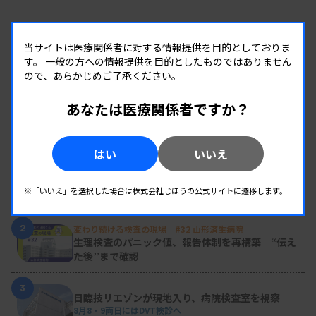
当サイトは医療関係者に対する情報提供を目的としておりま
す。
一般の方への情報提供を目的としたものではありません
ので、あらかじめご了承ください。
あなたは医療関係者ですか？
RANKING
人気の記事
はい
いいえ
1
新人臨床検査技師の歩き方 ［第16回］
チーム医療の中で信頼される技師
※「いいえ」を選択した場合は株式会社じほうの公式サイトに遷移します。
2
変わり続ける検査の現場 #32 山形済生病院
生理検査のパニック値、報告体制を再構築 “伝え
た後”まで確認
3
日臨技リエゾンが現地入り、病院検査室を視察
8月8・9両日にはDVT検診へ