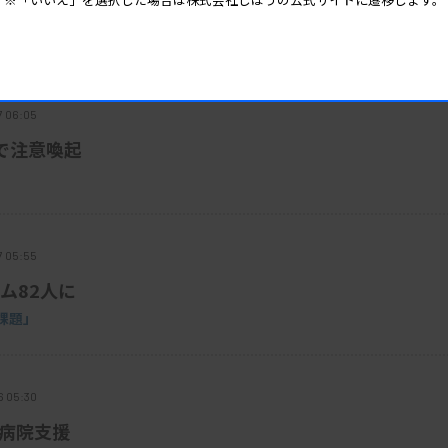
技師派遣
7 06:05
で注意喚起
7 05:55
ム82人に
課題」
6 05:30
で病院支援