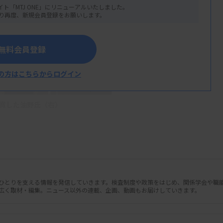
イト「MTJ ONE」にリニューアルいたしました。
り再度、新規会員登録をお願いします。
無料会員登録
の方はこちらからログイン
賞した油野氏（右）
で、2024年度の各種表彰受賞者の授賞式を
の油野友二氏、特別賞を日本医師会総合政策
臨床衛生検査技師会会長として技師会活動に
人ひとりを支える情報を発信していきます。検査制度や政策をはじめ、関係学会や職
広く取材・編集。ニュース以外の連載、企画、動画もお届けしていきます。
を乗り越え、同年5月に金沢市で開催された
一方、秋冨氏は能登半島地震発生時、石川