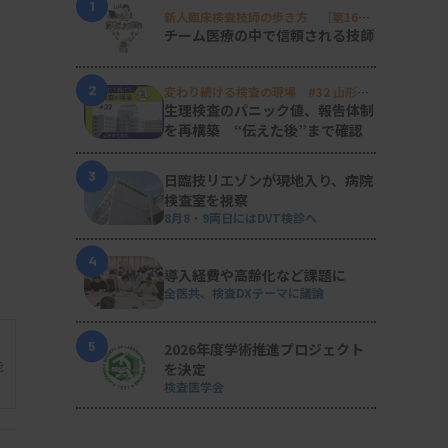
1
新人臨床検査技師の歩き方 ［第16
回］
チーム医療の中で信頼される技師
2
変わり続ける検査の現場 #32 山形済
生病院
生理検査のパニック値、報告体制
を再構築 “伝えた後”まで確認
3
日臨技リエゾンが現地入り、病院
検査室を視察
8月8・9両日にはDVT検診へ
4
導入経費や高齢化など課題に
全医共、検査DXテーマに議論
5
2026年度学術推進プロジェクト
能
を決定
検査医学会