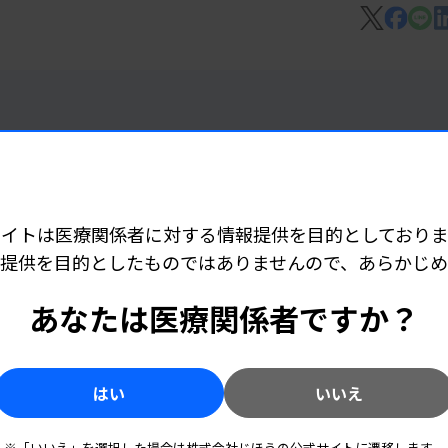
、災害医療活動で日臨技との連携を主導し
長職を務めた個人10人と団体として日本
の表彰も行われた。
サイトは医療関係者に対する情報提供を目的としておりま
提供を目的としたものではありませんので、あらかじ
 06:15
ど承認
あなたは医療関係者ですか？
はい
いいえ
 06:10
※「いいえ」を選択した場合は株式会社じほうの公式サイトに遷移します。