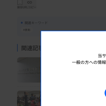
県医師会参与/日本医師会統括JMATの立場で
保存
URLコピー
た。
日臨技貢献賞を受賞した、都道府県技師会の会
関連キーワード
臨床検査学教育協議会、ほか地域貢献賞10人
#表彰
関連記事
当
一般の方への情報
業界ニュース
団体・学会
2026.08.07
長沢執行部の担当分野な
日臨技
業界ニュース
団体・学会
2026.08.07