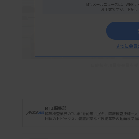
MTJメールニュースは、WEBサ
お手数ですが、下記よ
すでに会員
日臨技有功賞会長賞を受
日本臨床衛生検査技師会は6月28日の定時総会
行った。日臨技有功賞では会長賞を北陸大学
研究機構の秋冨慎司氏がそれぞれ受賞した。
MTJ編集部
油野氏は長く一般検査関係に尽力し、石川県
臨床検査業界の“いま”を的確に捉え、臨床検査技師一
団体のトピックス、装置試薬など技術革新の動向まで幅
も貢献。2024年1月に発生した能登半島地震
第73回日本医学検査学会で大会長を務めた。