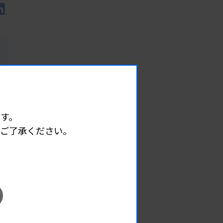
す。
めご了承ください。
EVENT
イベント情報
08.08
2026.
（土）
宮臨技微生物部門研修会
主催 :
宮城県臨床検査技師会