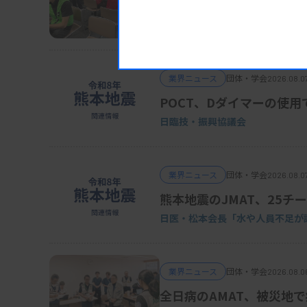
日臨技、被災2病院に検査
DVT検診、15～16日にも実施
業界ニュース
団体・学会
2026.08.0
POCT、Dダイマーの使用
日臨技・振興協議会
業界ニュース
団体・学会
2026.08.0
熊本地震のJMAT、25チー
日医・松本会長「水や人員不足が
業界ニュース
団体・学会
2026.08.0
全日病のAMAT、被災地