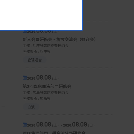
開催場所 : 宮城県
微生物
08.08
2026.
（土）
新入会員研修会・施設交流会（歓迎会）
主催 :
兵庫県臨床検査技師会
開催場所 : 兵庫県
管理運営
08.08
2026.
（土）
第2回臨床血液部門研修会
主催 :
広島県臨床検査技師会
開催場所 : 広島県
血液
08.08
08.09
2026.
（土）
-
2026.
（日）
臨床生理部門 超音波分野研修会