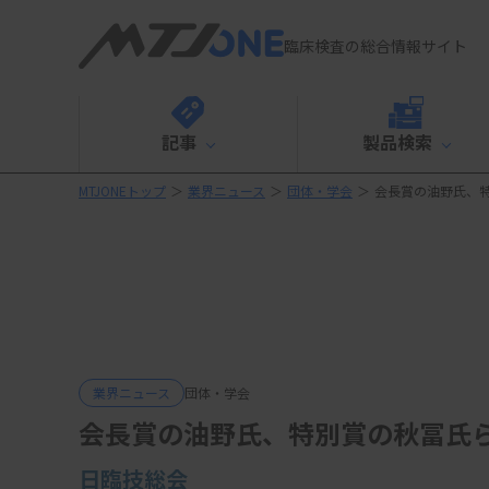
臨床検査の総合情報サイト
記事
製品検索
MTJONEトップ
＞
業界ニュース
＞
団体・学会
＞
会長賞の油野氏、
業界ニュース
団体・学会
会長賞の油野氏、特別賞の秋冨氏
日臨技総会