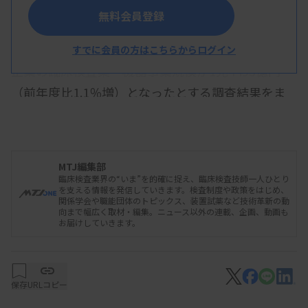
無料会員登録
矢野経済研究所は12月3日、2023年度の国内主要
すでに会員の方はこちらからログイン
企業の臨床検査薬・機器事業規模が1兆4493億円
（前年度比1.1％増）となったとする調査結果をま
とめた。主要35社の売上高をベースに推計した。国
内向け事業は7264億円（6.3％減）、海外向け事業
は7229億円（9.7％増）だった。
MTJ編集部
臨床検査業界の“いま”を的確に捉え、臨床検査技師一人ひとり
を支える情報を発信していきます。検査制度や政策をはじめ、
関係学会や職能団体のトピックス、装置試薬など技術革新の動
2023年度は、新型コロナウイルス感染症
向まで幅広く取材・編集。ニュース以外の連載、企画、動画も
お届けしていきます。
（COVID-19）の感染症法上の位置付けが5類に移行
したことから、関連の抗原検査や遺伝子検査の機
器・検査薬がマイナス基調で推移した。一方で、イ
保存
URLコピー
ンフルエンザの流行で、COVID-19との同時判定が