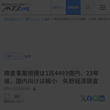
臨床検査の総合情報サイト
ログイン
会員登録
MTJONEトップ
＞
業界ニュース
＞
企業
＞
検査事業規模は1兆4493億円、23年度、国内向
企業
業界ニュース
検査事業規模は1兆4493億円、23年
度、国内向けは縮小 矢野経済調査
2024.12.23 00:00
保存
URLコピー