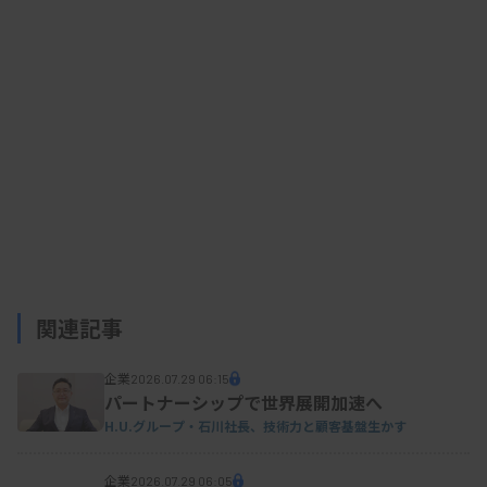
可能なコンボ検査キットの需要は拡大した。また、
一般的な臨床検査薬や機器の販売が前年度から引き
続き復調し、COVID-19関連検査の減少を補う形と
なったとしている。
資料はこちら
関連記事
企業
2026.07.29 06:15
パートナーシップで世界展開加速へ
H.U.グループ・石川社長、技術力と顧客基盤生かす
企業
2026.07.29 06:05