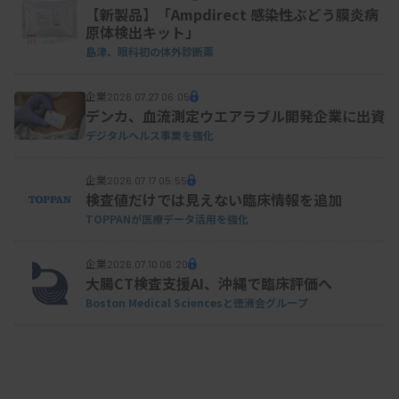
【新製品】「Ampdirect 感染性ぶどう膜炎病
原体検出キット」
島津、眼科初の体外診断薬
企業
2026.07.27 06:05
デンカ、血流測定ウエアラブル開発企業に出資
デジタルヘルス事業を強化
企業
2026.07.17 05:55
検査値だけでは見えない臨床情報を追加
TOPPANが医療データ活用を強化
企業
2026.07.10 06:20
大腸CT検査支援AI、沖縄で臨床評価へ
Boston Medical Sciencesと徳洲会グループ