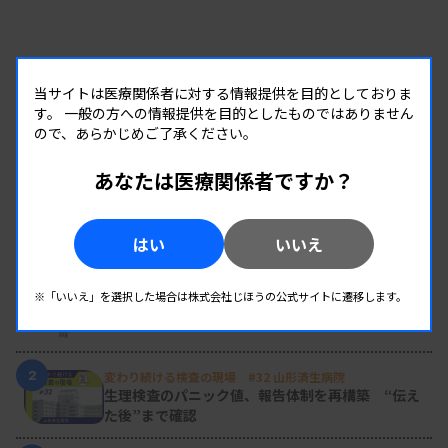
当サイトは医療関係者に対する情報提供を目的としておりま
す。
一般の方への情報提供を目的としたものではありません
ので、あらかじめご了承ください。
あなたは医療関係者ですか？
RANKING
はい
いいえ
人気の記事
1
※「いいえ」を選択した場合は株式会社じほうの公式サイトに遷移します。
新人臨床検査技師の歩き方 ［第16回］
チーム医療の中で信頼される技師
2
変わり続ける検査の現場 #32 山形済生病院
生理検査のパニック値、報告体制を再構築 “伝え
た後”まで確認