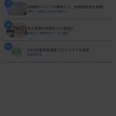
3
日臨技リエゾンが現地入り、病院検査室を視察
8月8・9両日にはDVT検診へ
4
導入経費や高齢化など課題に
全医共、検査DXテーマに議論
5
2026年度学術推進プロジェクトを決定
検査医学会