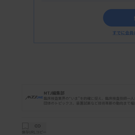
すでに会員
MTJ編集部
臨床検査業界の“いま”を的確に捉え、臨床検査技師一
団体のトピックス、装置試薬など技術革新の動向まで幅
保存
URLコピー