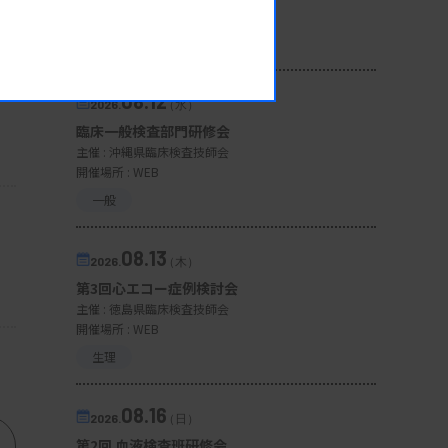
開催場所 : 広島県
管理運営
08.12
2026.
（水）
臨床一般検査部門研修会
主催 :
沖縄県臨床検査技師会
開催場所 : WEB
一般
08.13
2026.
（木）
第3回心エコー症例検討会
主催 :
徳島県臨床検査技師会
開催場所 : WEB
生理
08.16
2026.
（日）
第2回 血液検査班研修会