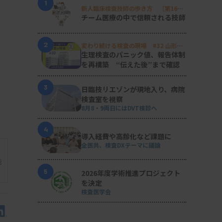
1
新人臨床検査技師の歩き方 ［第16
回］
チーム医療の中で信頼される技師
2
変わり続ける検査の現場 #32 山形済
生病院
生理検査のパニック値、報告体制
を再構築 “伝えた後”まで確認
3
日臨技リエゾンが現地入り、病院
検査室を視察
8月8・9両日にはDVT検診へ
4
導入経費や高齢化など課題に
全医共、検査DXテーマに議論
能
5
2026年度学術推進プロジェクト
を決定
検査医学会