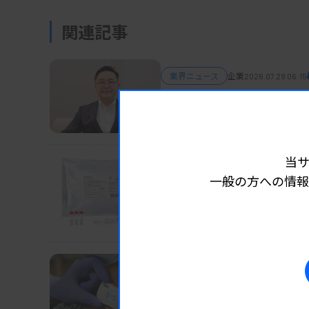
関連記事
業界ニュース
企業
2026.07.29 06:15
パートナーシップで世界
H.U.グループ・石川社長、技術
当
業界ニュース
企業
2026.07.29 06:05
一般の方への情報
【新製品】「Ampdire
島津、眼科初の体外診断薬
業界ニュース
企業
2026.07.27 06:05
デンカ、血流測定ウエア