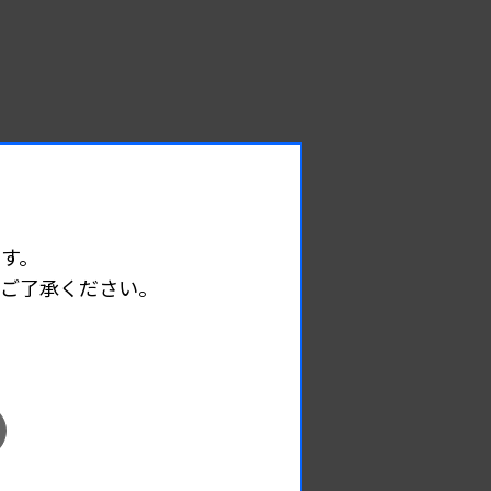
す。
めご了承ください。
EVENT
イベント情報
08.09
2026.
（日）
東部地区 広島県精度管理報告会
主催 :
広島県臨床検査技師会