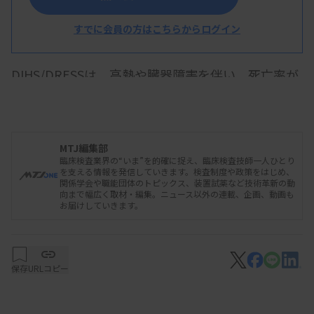
症候群（DIHS/DRESS）」の鑑別診断を補助する適
応で保険適用となったと発表した。適用は12月1日
すでに会員の方はこちらからログイン
付。
DIHS/DRESSは、高熱や臓器障害を伴い、死亡率が
10～20％と高いことが知られている。薬疹の型で
治療方針が異なることから早期の鑑別診断が求めら
れていた。これまでは問診や臨床所見を基に診断を
MTJ編集部
行っており、客観的で迅速な診断法が求められてい
臨床検査業界の“いま”を的確に捉え、臨床検査技師一人ひとり
を支える情報を発信していきます。検査制度や政策をはじめ、
た。
関係学会や職能団体のトピックス、装置試薬など技術革新の動
向まで幅広く取材・編集。ニュース以外の連載、企画、動画も
お届けしていきます。
検査実施料は、「D015 血漿蛋白免疫学的検査 18
TARC」（179点）として一連の治療で1回の算定が
可能。医学的な必要性から2回以上算定する場合
保存
URLコピー
は、詳細な理由をレセプトに記載する。
同試薬は、炎症反応に関連する血清中のTARC濃度