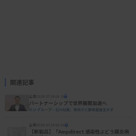
を測定し、アトピー性皮膚炎の重症度評価などを補
助する。DIHS/DRESSについては、2023年7月に適
応追加を取得している。
資料はこちら
関連記事
企業
2026.07.29 06:15
パートナーシップで世界展開加速へ
H.U.グループ・石川社長、技術力と顧客基盤生かす
企業
2026.07.29 06:05
【新製品】「Ampdirect 感染性ぶどう膜炎病