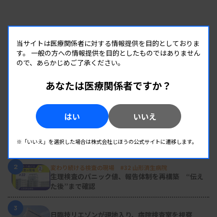
当サイトは医療関係者に対する情報提供を目的としておりま
す。
一般の方への情報提供を目的としたものではありません
ので、あらかじめご了承ください。
あなたは医療関係者ですか？
RANKING
人気の記事
はい
いいえ
1
新人臨床検査技師の歩き方 ［第16回］
チーム医療の中で信頼される技師
※「いいえ」を選択した場合は株式会社じほうの公式サイトに遷移します。
2
変わり続ける検査の現場 #32 山形済生病院
生理検査のパニック値、報告体制を再構築 “伝え
た後”まで確認
3
日臨技リエゾンが現地入り、病院検査室を視察