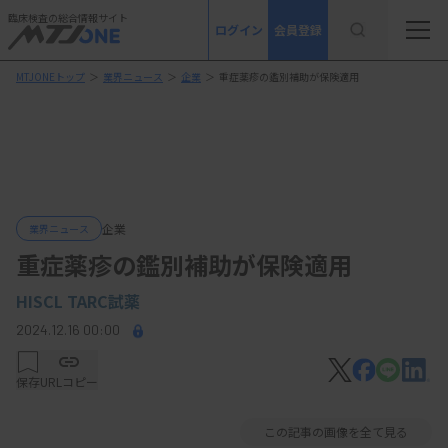
臨床検査の総合情報サイト
ログイン
会員登録
MTJONEトップ
＞
業界ニュース
＞
企業
＞
重症薬疹の鑑別補助が保険適用
企業
業界ニュース
重症薬疹の鑑別補助が保険適用
HISCL TARC試薬
2024.12.16 00:00
保存
URLコピー
この記事の画像を全て見る