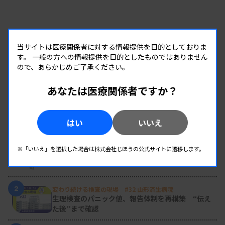
当サイトは医療関係者に対する情報提供を目的としておりま
す。
一般の方への情報提供を目的としたものではありません
ので、あらかじめご了承ください。
あなたは医療関係者ですか？
RANKING
はい
いいえ
人気の記事
1
※「いいえ」を選択した場合は株式会社じほうの公式サイトに遷移します。
新人臨床検査技師の歩き方 ［第16回］
チーム医療の中で信頼される技師
2
変わり続ける検査の現場 #32 山形済生病院
生理検査のパニック値、報告体制を再構築 “伝え
た後”まで確認