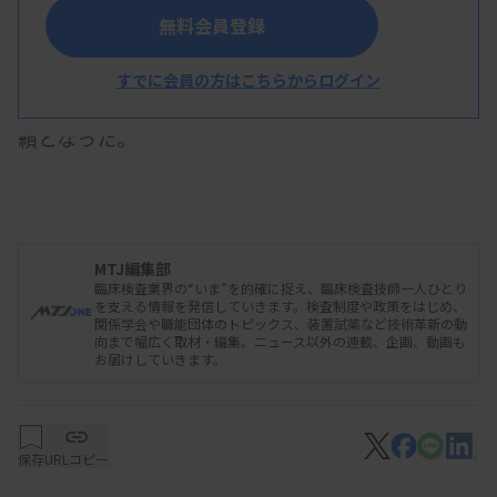
無料会員登録
シスメックスの2024年度第2四半期決算は、売上
高2424億7900万円（前年同期比14.0％増）、営業
すでに会員の方はこちらからログイン
利益445億200万円（31.6％増）となり、過去最高業
績となった。
浅野薫社長は11月7日、東京都内で開いた決算説
明会で、多項目自動血球分析装置「XRシリーズ」な
MTJ編集部
臨床検査業界の“いま”を的確に捉え、臨床検査技師一人ひとり
ど事業の主力となるヘマトロジー分野が国内外で伸
を支える情報を発信していきます。検査制度や政策をはじめ、
関係学会や職能団体のトピックス、装置試薬など技術革新の動
長し、業績に貢献したことに言及した。国内でも
向まで幅広く取材・編集。ニュース以外の連載、企画、動画も
お届けしていきます。
「XRシリーズの販売が好調で、ヘマトロジー分野の
機器が大幅に伸長した。試薬は血液凝固、免疫分野
での採用項目拡大で増収となった」と振り返った。
保存
URLコピー