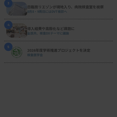
3
日臨技リエゾンが現地入り、病院検査室を視察
8月8・9両日にはDVT検診へ
4
導入経費や高齢化など課題に
全医共、検査DXテーマに議論
5
2026年度学術推進プロジェクトを決定
検査医学会