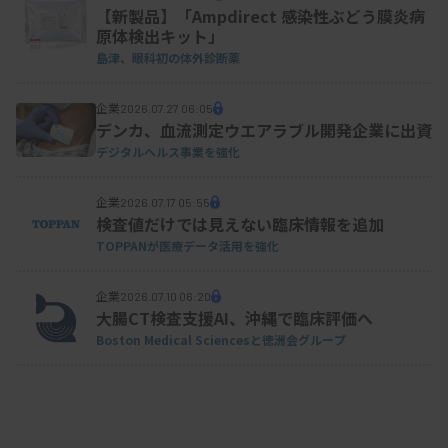
【新製品】「Ampdirect 感染性ぶどう膜炎病
原体検出キット」
島津、眼科初の体外診断薬
企業
2026.07.27 06:05
デンカ、血流測定ウエアラブル開発企業に出資
デジタルヘルス事業を強化
企業
2026.07.17 05:55
検査値だけでは見えない臨床情報を追加
TOPPANが医療データ活用を強化
企業
2026.07.10 06:20
大腸CT検査支援AI、沖縄で臨床評価へ
Boston Medical Sciencesと徳洲会グループ