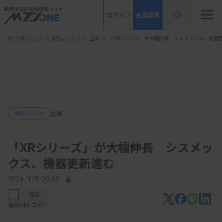
臨床検査の総合情報サイト
ログイン
会員登録
MTJONEトップ
＞
業界ニュース
＞
企業
＞
「XRシリーズ」が大幅伸長 シスメックス、機器
企業
業界ニュース
「XRシリーズ」が大幅伸長 シスメッ
クス、機器更新進む
2024.11.25 00:00
保存
URLコピー