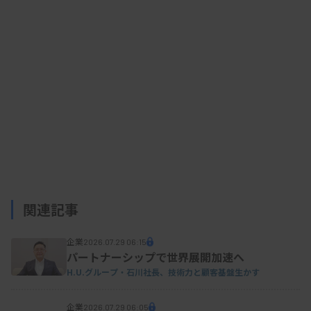
国内の機器売り上げは、前年同期比41％増となる
57億2000万円を確保した。XRシリーズなどのヘマ
トロジー分野の機器が前年同期比98％増と大幅に伸
びた。販売終了から5年を経過した製品を「レガシ
ー機器」と定義し、保守サービスの終了時期を顧客
に伝えたところ、ヘマトロジー領域ではXEシリーズ
やXTシリーズからの更新が進んだ。
資料はこちら
関連記事
企業
2026.07.29 06:15
パートナーシップで世界展開加速へ
H.U.グループ・石川社長、技術力と顧客基盤生かす
企業
2026.07.29 06:05