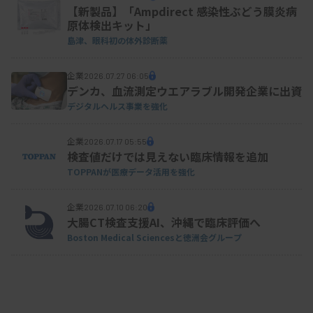
【新製品】「Ampdirect 感染性ぶどう膜炎病
原体検出キット」
島津、眼科初の体外診断薬
企業
2026.07.27 06:05
デンカ、血流測定ウエアラブル開発企業に出資
デジタルヘルス事業を強化
企業
2026.07.17 05:55
検査値だけでは見えない臨床情報を追加
TOPPANが医療データ活用を強化
企業
2026.07.10 06:20
大腸CT検査支援AI、沖縄で臨床評価へ
Boston Medical Sciencesと徳洲会グループ