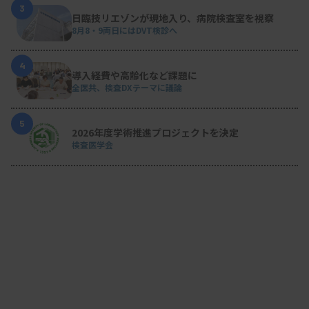
3
日臨技リエゾンが現地入り、病院検査室を視察
8月8・9両日にはDVT検診へ
4
導入経費や高齢化など課題に
全医共、検査DXテーマに議論
5
2026年度学術推進プロジェクトを決定
検査医学会