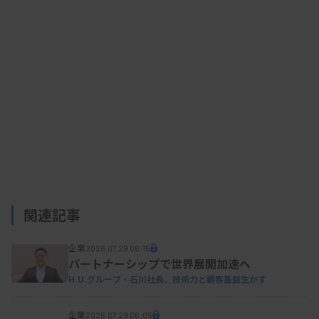
また、散乱光分析は低値での感度が良いことに言
及し、汎用装置の一部に分析可能な機種があること
から、同試薬の散乱光分析への適用を検討している
ことを明らかにした。
資料はこちら
関連記事
企業
2026.07.29 06:15
パートナーシップで世界展開加速へ
H.U.グループ・石川社長、技術力と顧客基盤生かす
企業
2026.07.29 06:05