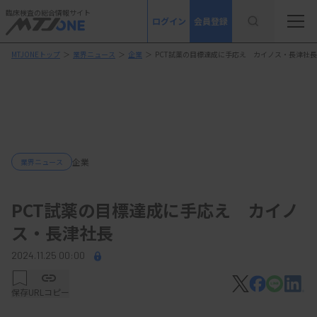
臨床検査の総合情報サイト
ログイン
会員登録
MTJONEトップ
＞
業界ニュース
＞
企業
＞
PCT試薬の目標達成に手応え カイノス・長津社長
企業
業界ニュース
PCT試薬の目標達成に手応え カイノ
ス・長津社長
2024.11.25 00:00
保存
URLコピー