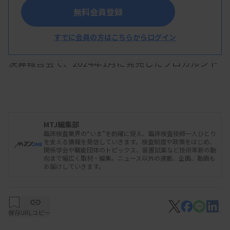
長津氏
無料会員登録
すでに会員の方はこちらからログイン
カイノスの長津行宏社長は10月31日に開催した
決算報告会で、2024年1月に発売したプロカルシト
ニン試薬「LATECLE PCT試薬」について、「9月末
までに採用が40施設、売り上げが4000万円程度あ
り、当初目標は達成できる見込み」と述べ、年間売
MTJ編集部
り上げ1億円の目標達成に手応えを示した。
臨床検査業界の“いま”を的確に捉え、臨床検査技師一人ひとり
を支える情報を発信していきます。検査制度や政策をはじめ、
関係学会や職能団体のトピックス、装置試薬など技術革新の動
向まで幅広く取材・編集。ニュース以外の連載、企画、動画も
同試薬は、ラテックス凝集比濁法を測定原理とし
お届けしていきます。
た汎用自動分析装置用試薬。長津社長は、吸光度分
析の汎用装置で使用できることを利点に挙げ、「ユ
保存
URLコピー
ーザーから非常に好評を得ている」と述べた。