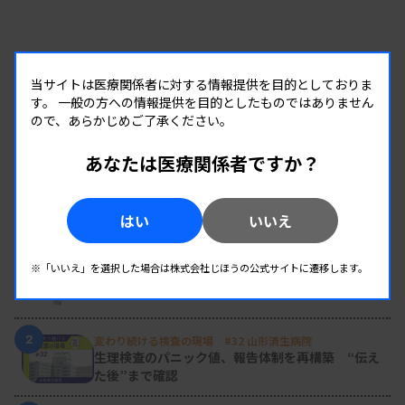
当サイトは医療関係者に対する情報提供を目的としておりま
す。
一般の方への情報提供を目的としたものではありません
ので、あらかじめご了承ください。
あなたは医療関係者ですか？
RANKING
はい
いいえ
人気の記事
1
※「いいえ」を選択した場合は株式会社じほうの公式サイトに遷移します。
新人臨床検査技師の歩き方 ［第16回］
チーム医療の中で信頼される技師
2
変わり続ける検査の現場 #32 山形済生病院
生理検査のパニック値、報告体制を再構築 “伝え
た後”まで確認