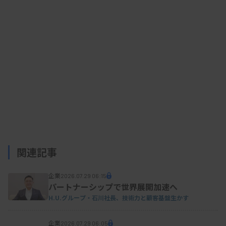
し現在は、開発した医療機器の製造販売承認を自社
で取得できていない。3月に承認された早期胃がん
深達度AI診断支援システムも提携先が承認を取得し
た。
小野田氏は、医薬品医療機器等法の必要な要件を
満たし、プログラム医療機器の自社展開による事業
拡大を図りたいとの考えを示した。
関連記事
企業
2026.07.29 06:15
パートナーシップで世界展開加速へ
H.U.グループ・石川社長、技術力と顧客基盤生かす
企業
2026.07.29 06:05