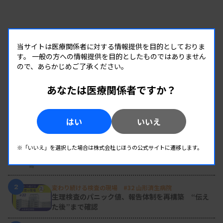
当サイトは医療関係者に対する情報提供を目的としておりま
す。
一般の方への情報提供を目的としたものではありません
ので、あらかじめご了承ください。
あなたは医療関係者ですか？
RANKING
はい
いいえ
人気の記事
1
※「いいえ」を選択した場合は株式会社じほうの公式サイトに遷移します。
新人臨床検査技師の歩き方 ［第16回］
チーム医療の中で信頼される技師
2
変わり続ける検査の現場 #32 山形済生病院
生理検査のパニック値、報告体制を再構築 “伝え
た後”まで確認