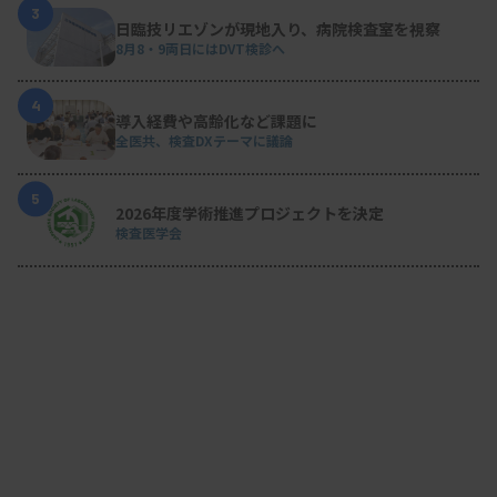
3
日臨技リエゾンが現地入り、病院検査室を視察
8月8・9両日にはDVT検診へ
4
導入経費や高齢化など課題に
全医共、検査DXテーマに議論
5
2026年度学術推進プロジェクトを決定
検査医学会