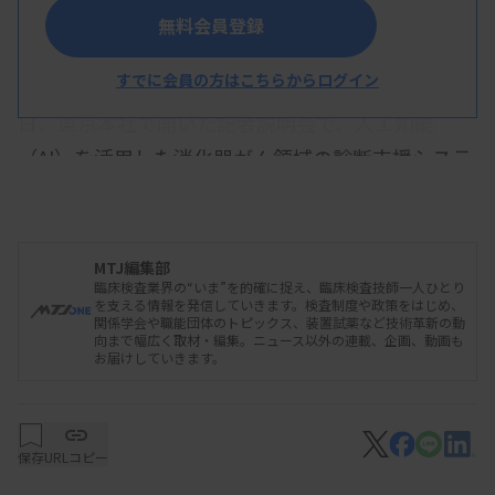
メディカルAI事業の説明をする小野田副社長（右）
無料会員登録
すでに会員の方はこちらからログイン
両備システムズの小野田吉孝副社長COOは9月2
日、東京本社で開いた記者説明会で、人工知能
（AI）を活用した消化器がん領域の診断支援システ
ムを新規事業の柱として強化する方針を示した。岡
山大学病院と共同開発した「早期胃がん深達度AI診
断支援システム」が3月に薬事承認を得ており、今
MTJ編集部
臨床検査業界の“いま”を的確に捉え、臨床検査技師一人ひとり
後さらに実証研究を進め、2024年度内に事業化す
を支える情報を発信していきます。検査制度や政策をはじめ、
関係学会や職能団体のトピックス、装置試薬など技術革新の動
る方針を改めて示した。
向まで幅広く取材・編集。ニュース以外の連載、企画、動画も
お届けしていきます。
小野田氏は、胆道がんや膵臓、十二指腸など消化
器分野でのAI画像診断支援システムの実用化を岡山
保存
URLコピー
大学などと共同で進めていることを説明した。しか