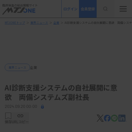
臨床検査の総合情報サイト
ログイン
会員登録
MTJONEトップ
＞
業界ニュース
＞
企業
＞
AI診断支援システムの自社展開に意欲 両備シス
企業
業界ニュース
AI診断支援システムの自社展開に意
欲 両備システムズ副社長
2024.09.20 00:00
保存
URLコピー