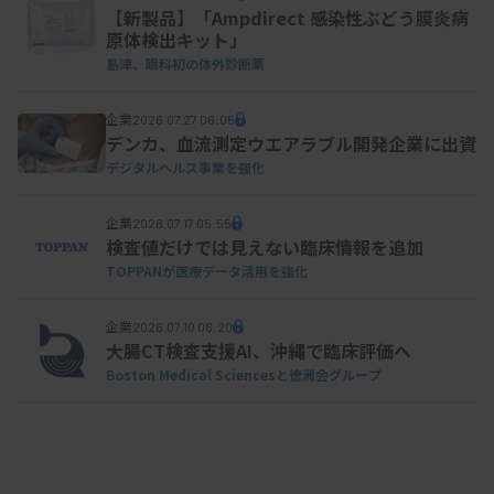
【新製品】「Ampdirect 感染性ぶどう膜炎病
原体検出キット」
島津、眼科初の体外診断薬
企業
2026.07.27 06:05
デンカ、血流測定ウエアラブル開発企業に出資
デジタルヘルス事業を強化
企業
2026.07.17 05:55
検査値だけでは見えない臨床情報を追加
TOPPANが医療データ活用を強化
企業
2026.07.10 06:20
大腸CT検査支援AI、沖縄で臨床評価へ
Boston Medical Sciencesと徳洲会グループ