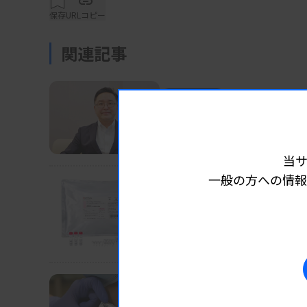
日立ハイテクのヘルスケア事業統括本部は、2
保存
URLコピー
（放射線治療やデジタルヘルスケアなど）を
置、DNAシーケンサーなどの製品ラインアッ
関連記事
と位置付け、強化している。
業界ニュース
企業
2026.07.29 06:15
パートナーシップで世界
一方、Gencurix社は、がんの診断のため
H.U.グループ・石川社長、技術
いた検査サービスの提供、検査関連製品の販
当
はじめとする世界各国で事業を展開し、製薬
一般の方への情報
業界ニュース
企業
2026.07.29 06:05
【新製品】「Ampdire
両社は、がんの個別化医療推進に向け、がん
島津、眼科初の体外診断薬
ジタル技術を活用した信頼性の高い検査サー
業界ニュース
企業
2026.07.27 06:05
資料はこちら