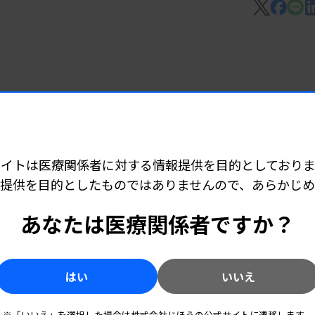
024年4月に日立製作所のヘルスケア事業
承継。体外診断領域では生化学・免疫分析装
プをそろえている。分子診断事業を成長戦略
展開加速へ
のバイオマーカー探索、バイオマーカーを用
力と顧客基盤生かす
売などを手掛けている。韓国のほか、欧州を
サイトは医療関係者に対する情報提供を目的としておりま
企業との共同開発も推進している。
提供を目的としたものではありませんので、あらかじ
あなたは医療関係者ですか？
ct 感染性ぶどう膜炎病原体検出キット」
診断向けの検査を共同開発する。また、デ
ビスソリューションの提供を目指す。
はい
いいえ
※「いいえ」を選択した場合は株式会社じほうの公式サイトに遷移します。