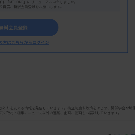
イト「MTJ ONE」にリニューアルいたしました。
り再度、新規会員登録をお願いします。
無料会員登録
の方はこちらからログイン
ス企業Gencurix社と、がん分子診断事
の技術を組み合わせ、がん分子診断の検査サ
ス事業を共同で立ち上げ、グローバルでの協
人ひとりを支える情報を発信していきます。検査制度や政策をはじめ、関係学会や職
広く取材・編集。ニュース以外の連載、企画、動画もお届けしていきます。