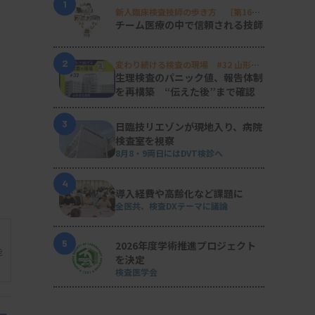
1
新人臨床検査技師の歩き方 ［第16
回］
チーム医療の中で信頼される技師
2
変わり続ける検査の現場 #32 山形済
生病院
生理検査のパニック値、報告体制
を再構築 “伝えた後”まで確認
3
日臨技リエゾンが現地入り、病院
検査室を視察
8月8・9両日にはDVT検診へ
4
導入経費や高齢化など課題に
全医共、検査DXテーマに議論
5
2026年度学術推進プロジェクト
能
を決定
検査医学会