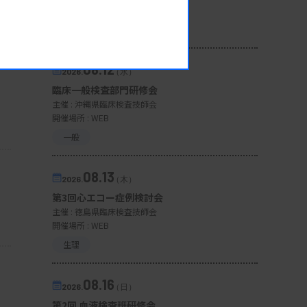
開催場所 : 広島県
管理運営
08.12
2026.
（水）
臨床一般検査部門研修会
主催 :
沖縄県臨床検査技師会
開催場所 : WEB
一般
08.13
2026.
（木）
第3回心エコー症例検討会
主催 :
徳島県臨床検査技師会
開催場所 : WEB
生理
08.16
2026.
（日）
第2回 血液検査班研修会