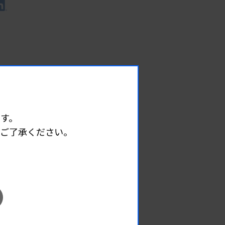
す。
めご了承ください。
EVENT
イベント情報
08.09
2026.
（日）
東部地区 広島県精度管理報告会
主催 :
広島県臨床検査技師会