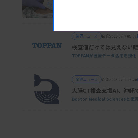
デンカ、血流測定ウエア
デジタルヘルス事業を強化
業界ニュース
企業
2026.07.17 05:55
検査値だけでは見えない
TOPPANが医療データ活用を強化
業界ニュース
企業
2026.07.10 06:20
大腸CT検査支援AI、沖縄
Boston Medical Sciences