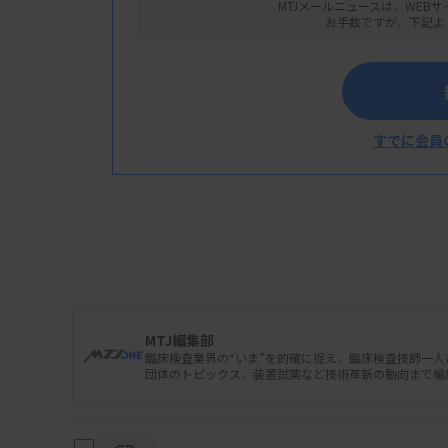
MTJメールニュースは、WEBサ
お手数ですが、下記よ
すでに会員
日立ハイテクは8月28日、韓国のライフサイエン
業に関する協業を開始すると発表した。両社
ービスを開発する。まず、日本で検査サービ
MTJ編集部
臨床検査業界の“いま”を的確に捉え、臨床検査技師一
業へ進める考え。
団体のトピックス、装置試薬など技術革新の動向まで幅