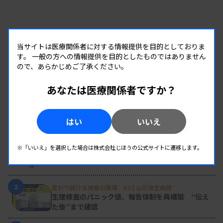
当サイトは医療関係者に対する情報提供を目的としておりま
す。
一般の方への情報提供を目的としたものではありません
ので、あらかじめご了承ください。
あなたは医療関係者ですか？
RANKING
はい
いいえ
人気の記事
1
※「いいえ」を選択した場合は株式会社じほうの公式サイトに遷移します。
新人臨床検査技師の歩き方 ［第16回］
チーム医療の中で信頼される技師
2
変わり続ける検査の現場 #32 山形済生病院
生理検査のパニック値、報告体制を再構築 “伝え
た後”まで確認