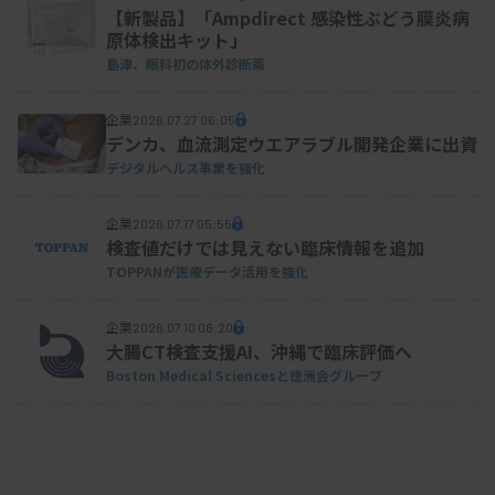
【新製品】「Ampdirect 感染性ぶどう膜炎病
原体検出キット」
島津、眼科初の体外診断薬
企業
2026.07.27 06:05
デンカ、血流測定ウエアラブル開発企業に出資
デジタルヘルス事業を強化
企業
2026.07.17 05:55
検査値だけでは見えない臨床情報を追加
TOPPANが医療データ活用を強化
企業
2026.07.10 06:20
大腸CT検査支援AI、沖縄で臨床評価へ
Boston Medical Sciencesと徳洲会グループ