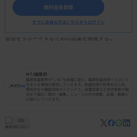
無料会員登録
イーエヌ大塚製薬（岩手県花巻市）とセルスペク
ト（盛岡市）は8月26日、体外診断用医薬品の共同
すでに会員の方はこちらからログイン
開発を開始したと発表した。患者の栄養評価と栄養
管理をサポートするための試薬を開発する。
申請の目標時期を含めて詳細は明らかにしていな
い。「低栄養リスクを早期に発見し、適切な栄養管
MTJ編集部
臨床検査業界の“いま”を的確に捉え、臨床検査技師一人ひとり
理のサポートに活用する」としている。
を支える情報を発信していきます。検査制度や政策をはじめ、
関係学会や職能団体のトピックス、装置試薬など技術革新の動
向まで幅広く取材・編集。ニュース以外の連載、企画、動画も
お届けしていきます。
資料はこちら
保存
URLコピー