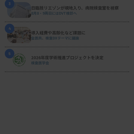
3
日臨技リエゾンが現地入り、病院検査室を視察
8月8・9両日にはDVT検診へ
4
導入経費や高齢化など課題に
全医共、検査DXテーマに議論
5
2026年度学術推進プロジェクトを決定
検査医学会