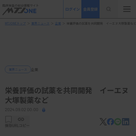
臨床検査の総合情報サイト
ログイン
会員登録
MTJONEトップ
＞
業界ニュース
＞
企業
＞
栄養評価の試薬を共同開発 イーエヌ大塚製薬な
企業
業界ニュース
栄養評価の試薬を共同開発 イーエヌ
大塚製薬など
2024.09.02 00:00
保存
URLコピー