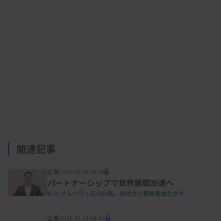
開発したシステムでは、ガスクロマトグラフ質量
分析計（GC-MS）で乳酸やアラニン、アセチルグリ
シン、イソロイシンなど14種類の代謝物の血中濃度
を測定。それぞれの代謝物の濃度を重み付けして算
出したスコアで疾患発症リスクを判定する。同クリ
ニックの人間ドック受診者約4500人の検体と臨床
データとを組み合わせて解析、評価した。
スコア化システムを活用することで、定期的な受
関連記事
診、生活習慣改善を進め、発症リスクの低減につな
げたい考え。
企業
2026.07.29 06:15
パートナーシップで世界展開加速へ
H.U.グループ・石川社長、技術力と顧客基盤生かす
資料はこちら
企業
2026.07.29 06:05