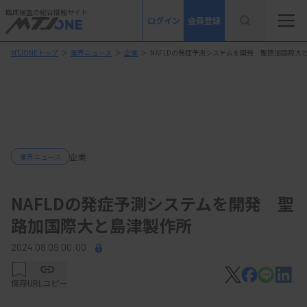
臨床検査の総合情報サイト
ログイン
会員登録
MTJONEトップ
＞
業界ニュース
＞
企業
＞
NAFLDの発症予測システムを開発 聖路加国際大
企業
業界ニュース
NAFLDの発症予測システムを開発 聖
路加国際大と島津製作所
2024.08.09 00:00
保存
URLコピー