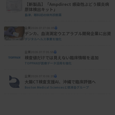
【新製品】「Ampdirect 感染性ぶどう膜炎病
原体検出キット」
島津、眼科初の体外診断薬
企業
2026.07.27 06:05
デンカ、血流測定ウエアラブル開発企業に出資
デジタルヘルス事業を強化
企業
2026.07.17 05:55
検査値だけでは見えない臨床情報を追加
TOPPANが医療データ活用を強化
企業
2026.07.10 06:20
大腸CT検査支援AI、沖縄で臨床評価へ
Boston Medical Sciencesと徳洲会グループ