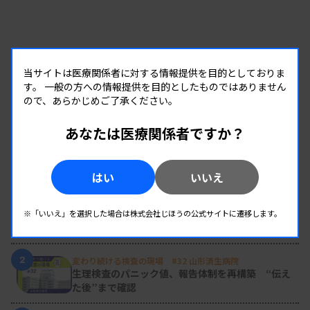
当サイトは医療関係者に対する情報提供を目的としておりま
す。
一般の方への情報提供を目的としたものではありません
ので、あらかじめご了承ください。
あなたは医療関係者ですか？
RANKING
はい
いいえ
人気の記事
1
新人臨床検査技師の歩き方 ［第16回］
※「いいえ」を選択した場合は株式会社じほうの公式サイトに遷移します。
チーム医療の中で信頼される技師
2
変わり続ける検査の現場 #32 山形済生病院
生理検査のパニック値、報告体制を再構築 “伝え
た後”まで確認