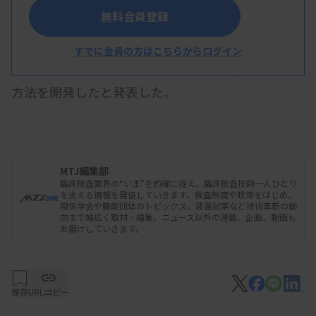
無料会員登録
島津製作所と聖路加国際大学はこのほど、乳酸や
アラニンなどの血中代謝物の計測データから非アル
すでに会員の方はこちらからログイン
コール性脂肪性肝疾患（NAFLD）の発症を予測する
方法を開発したと発表した。
2018年に発見したNAFLDの血液マーカーを基に
共同研究を進め、聖路加国際病院附属クリニックの
MTJ編集部
臨床検査業界の“いま”を的確に捉え、臨床検査技師一人ひとり
人間ドック受診者の臨床データ、血液検体から、発
を支える情報を発信していきます。検査制度や政策をはじめ、
関係学会や職能団体のトピックス、装置試薬など技術革新の動
症予測可能なシステムを開発した。今後は同技術の
向まで幅広く取材・編集。ニュース以外の連載、企画、動画も
お届けしていきます。
実用化を進め、さらに生活習慣病の包括的発症予測
システムの社会実装を目指す。
保存
URLコピー