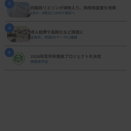
3
日臨技リエゾンが現地入り、病院検査室を視察
8月8・9両日にはDVT検診へ
4
導入経費や高齢化など課題に
全医共、検査DXテーマに議論
5
2026年度学術推進プロジェクトを決定
検査医学会