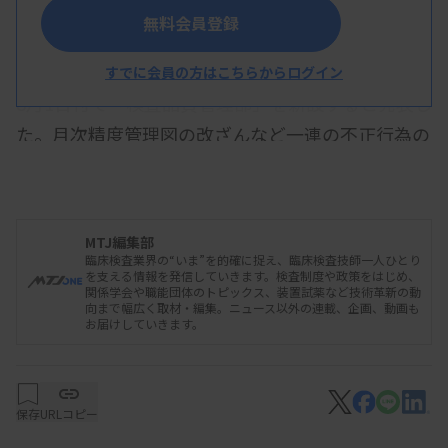
無料会員登録
LSIメディエンスは7月19日、臨床検査事業本部に
すでに会員の方はこちらからログイン
8月1日付で「検査品質管理部」を新設すると発表し
た。月次精度管理図の改ざんなど一連の不正行為の
再発防止が狙い。これまで同本部メディカルソリュ
ーション部に置いていた検査品質管理室は廃止す
る。
MTJ編集部
臨床検査業界の“いま”を的確に捉え、臨床検査技師一人ひとり
を支える情報を発信していきます。検査制度や政策をはじめ、
関係学会や職能団体のトピックス、装置試薬など技術革新の動
機構改革を通じて「品質保証システムの抜本的な
向まで幅広く取材・編集。ニュース以外の連載、企画、動画も
お届けしていきます。
是正・改善活動推進、および同社グループ全体の品
質統制強化」に取り組むとしている。標準作業手順
書など業務プロセス管理の強化や、管理運用の適切
保存
URLコピー
性のモニターを通じて、統制業務を強化する。