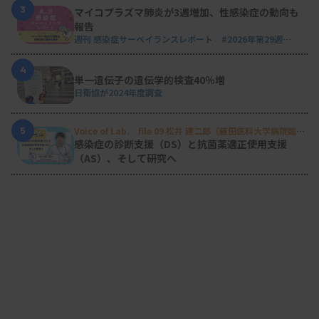
3
マイコプラズマ肺炎が3週増加、性感染症の動向も
報告
週刊 感染症サーベイランスレポート #2026年第29週
（2026.7.13 - 7.19）
4
単一遺伝子の遺伝学的検査40％増
日衛協が2024年度調査
5
Voice of Lab. file 09 松井 建二郎（藤田医科大学病院臨床
検査部微生物遺伝子検査室
）
感染症の診断支援（DS）と抗菌薬適正使用支援
（AS）、そして研究へ