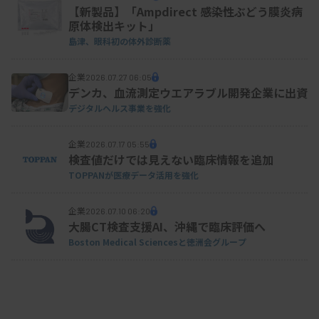
【新製品】「Ampdirect 感染性ぶどう膜炎病
原体検出キット」
島津、眼科初の体外診断薬
企業
2026.07.27 06:05
デンカ、血流測定ウエアラブル開発企業に出資
デジタルヘルス事業を強化
企業
2026.07.17 05:55
検査値だけでは見えない臨床情報を追加
TOPPANが医療データ活用を強化
企業
2026.07.10 06:20
大腸CT検査支援AI、沖縄で臨床評価へ
Boston Medical Sciencesと徳洲会グループ