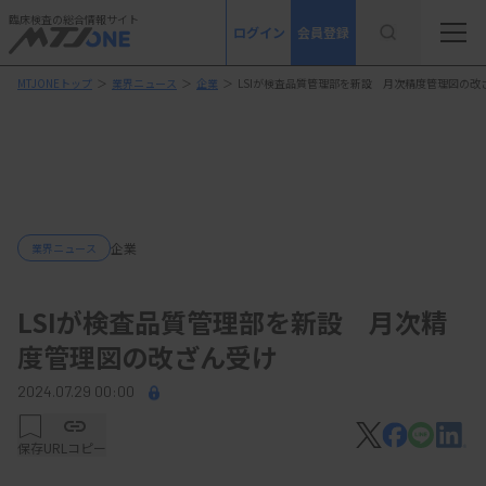
臨床検査の総合情報サイト
ログイン
会員登録
MTJONEトップ
＞
業界ニュース
＞
企業
＞
LSIが検査品質管理部を新設 月次精度管理図の改
企業
業界ニュース
LSIが検査品質管理部を新設 月次精
度管理図の改ざん受け
2024.07.29 00:00
保存
URLコピー