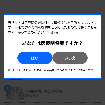
当サイトは医療関係者に対する情報提供を目的としておりま
す。
一般の方への情報提供を目的としたものではありません
ので、あらかじめご了承ください。
あなたは医療関係者ですか？
RANKING
はい
いいえ
人気の記事
1
変わり続ける検査の現場 #32 山形済生病院
※「いいえ」を選択した場合は株式会社じほうの公式サイトに遷移します。
生理検査のパニック値、報告体制を再構築 “伝え
た後”まで確認
2
HPV単独法、導入7自治体
厚労省調査