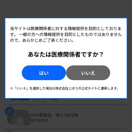
当サイトは医療関係者に対する情報提供を目的としておりま
す。
一般の方への情報提供を目的としたものではありません
ので、あらかじめご了承ください。
あなたは医療関係者ですか？
RANKING
はい
いいえ
人気の記事
1
変わり続ける検査の現場 #32 山形済生病院
※「いいえ」を選択した場合は株式会社じほうの公式サイトに遷移します。
生理検査のパニック値、報告体制を再構築 “伝え
た後”まで確認
2
HPV単独法、導入7自治体
厚労省調査