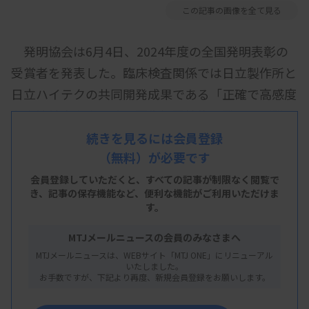
この記事の画像を全て見る
発明協会は6月4日、2024年度の全国発明表彰の
受賞者を発表した。臨床検査関係では日立製作所と
日立ハイテクの共同開発成果である「正確で高感度
な血液検査を実現する画像処理技術の発明」が発明
賞に選ばれた。採血管内の血清試料表面に発生した
続きを見るには会員登録
（無料）が必要です
気泡の状態を捉え、検査結果への影響を与えるかど
うかを高精度に判定する画像処理技術で、特許を取
会員登録していただくと、すべての記事が制限なく閲覧で
き、
記事の保存機能など、便利な機能がご利用いただけま
得している。
す。
MTJメールニュースの会員のみなさまへ
採血管の血清試料表面に微小な気泡があると、検
MTJメールニュースは、WEBサイト「MTJ ONE」にリニューアル
いたしました。
査結果などに影響する可能性がある。このため両社
お手数ですが、下記より再度、新規会員登録をお願いします。
は、AI（人工知能）を活用し、画像処理をベースに