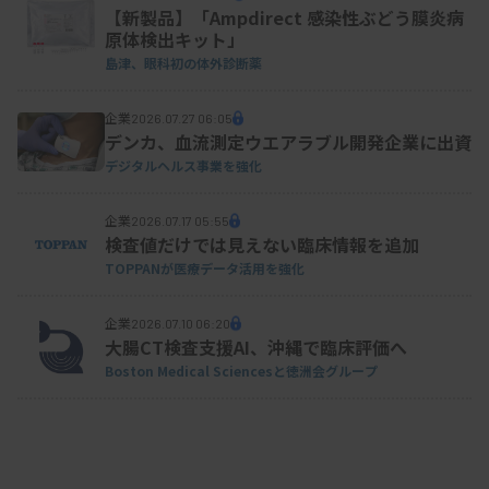
【新製品】「Ampdirect 感染性ぶどう膜炎病
原体検出キット」
島津、眼科初の体外診断薬
企業
2026.07.27 06:05
デンカ、血流測定ウエアラブル開発企業に出資
デジタルヘルス事業を強化
企業
2026.07.17 05:55
検査値だけでは見えない臨床情報を追加
TOPPANが医療データ活用を強化
企業
2026.07.10 06:20
大腸CT検査支援AI、沖縄で臨床評価へ
Boston Medical Sciencesと徳洲会グループ