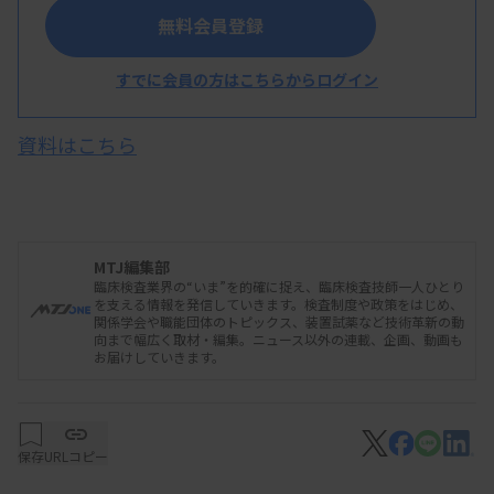
気泡のモニタリングと影響評価を行う技術を発明し
無料会員登録
た。
すでに会員の方はこちらからログイン
資料はこちら
MTJ編集部
臨床検査業界の“いま”を的確に捉え、臨床検査技師一人ひとり
を支える情報を発信していきます。検査制度や政策をはじめ、
関係学会や職能団体のトピックス、装置試薬など技術革新の動
向まで幅広く取材・編集。ニュース以外の連載、企画、動画も
お届けしていきます。
免疫分析装置「cobas e 801」に搭載されている画像処理モジュ
ール
保存
URLコピー