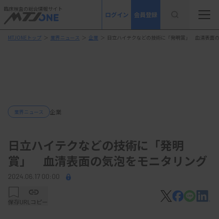
臨床検査の総合情報サイト
ログイン
会員登録
MTJONEトップ
＞
業界ニュース
＞
企業
＞
日立ハイテクなどの技術に「発明賞」 血清表面
企業
業界ニュース
日立ハイテクなどの技術に「発明
賞」 血清表面の気泡をモニタリング
2024.06.17 00:00
保存
URLコピー