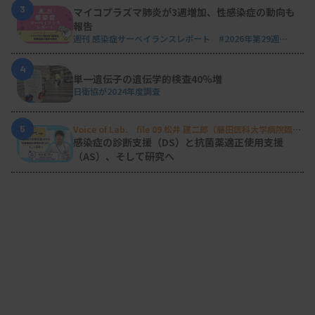
3
マイコプラズマ肺炎が3週増加、性感染症の動向も
報告
週刊 感染症サーベイランスレポート #2026年第29週
（2026.7.13 - 7.19）
4
単一遺伝子の遺伝学的検査40％増
日衛協が2024年度調査
5
Voice of Lab. file 09 松井 建二郎（藤田医科大学病院臨床
検査部微生物遺伝子検査室
）
感染症の診断支援（DS）と抗菌薬適正使用支援
（AS）、そして研究へ