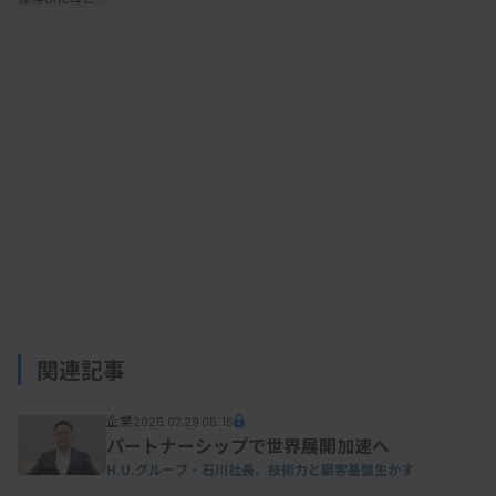
同製品は、血清中のTIMP-1（組織メタロプロテ
アーゼ阻害物質）を測定する試薬で、2023年8月に
販売を開始した。TIMP-1は、肝線維化を評価する
指標である「ELFスコア」の算定で必要となる。
ELFスコアは、米国の非アルコール性脂肪性肝疾患
の診療ガイドラインで肝生検の代替法として推奨さ
れており、低侵襲な投薬指標として肝線維化治療薬
の国際共同臨床試験でも活用されているという。
村田氏は今年2月の保険適用を踏まえて、肝生検
関連記事
に比べて低侵襲で、検査コストも低く抑えることが
企業
2026.07.29 06:15
可能な点をメリットとして挙げた。また、かかりつ
パートナーシップで世界展開加速へ
け医での検査が容易になることから、重症患者の肝
H.U.グループ・石川社長、技術力と顧客基盤生かす