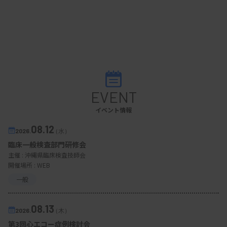
EVENT
イベント情報
08.12
2026.
（水）
臨床一般検査部門研修会
主催 :
沖縄県臨床検査技師会
開催場所 : WEB
一般
08.13
2026.
（木）
第3回心エコー症例検討会