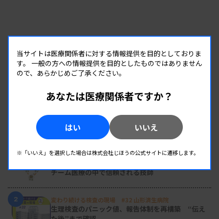
当サイトは医療関係者に対する情報提供を目的としておりま
す。
一般の方への情報提供を目的としたものではありません
ので、あらかじめご了承ください。
あなたは医療関係者ですか？
はい
いいえ
RANKING
人気の記事
※「いいえ」を選択した場合は株式会社じほうの公式サイトに遷移します。
1
新人臨床検査技師の歩き方 ［第16回］
チーム医療の中で信頼される技師
2
変わり続ける検査の現場 #32 山形済生病院
生理検査のパニック値、報告体制を再構築 “伝え
た後”まで確認