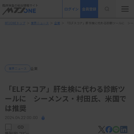
臨床検査の総合情報サイト
ログイン
会員登録
MTJONEトップ
＞
業界ニュース
＞
企業
＞
「ELFスコア」肝生検に代わる診断ツールに シ
企業
業界ニュース
「ELFスコア」肝生検に代わる診断ツ
ールに シーメンス・村田氏、米国で
は推奨
2024.04.22 00:00
保存
URLコピー