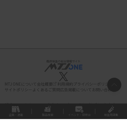
臨床検査の総合情報サイト
MTJ ONEについて
会社概要
利用規約
プライバシーポリシー
サイトポリシー
よくあるご質問
広告掲載について
お問い合わせ
All documents,images and photographs contained in this site belong
to JIHO,Inc.
Use of these documents, images and photographs is
strictly prohibited.Copyright (C) JIHO,Inc.
企画・連載
製品検索
イベント・研修会
検査用語集