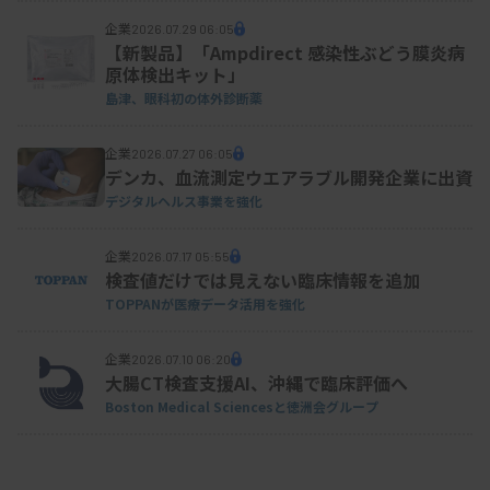
臓専門医への紹介が進む可能性を指摘。「今後、国
企業
2026.07.29 06:05
内でも（米国と同じように）肝生検に代わる診断ツ
【新製品】「Ampdirect 感染性ぶどう膜炎病
ールとして使えるようになることを期待したい」と
原体検出キット」
島津、眼科初の体外診断薬
した。
企業
2026.07.27 06:05
デンカ、血流測定ウエアラブル開発企業に出資
デジタルヘルス事業を強化
企業
2026.07.17 05:55
検査値だけでは見えない臨床情報を追加
TOPPANが医療データ活用を強化
企業
2026.07.10 06:20
大腸CT検査支援AI、沖縄で臨床評価へ
Boston Medical Sciencesと徳洲会グループ