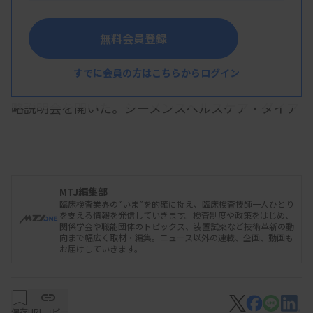
臨床検査薬事業について説明する村田本部長
無料会員登録
すでに会員の方はこちらからログイン
シーメンスヘルスケアグループは4月4日、事業戦
略説明会を開いた。シーメンスヘルスケア・ダイア
グノスティクスの村田大・LS事業本部長は、慢性肝
疾患の病態把握に使われる組織メタロプロテアーゼ
阻害物質キット「ケミルミ TIMP-1」について「国
MTJ編集部
内でも肝生検に代わる検査法とした使い方が推奨さ
臨床検査業界の“いま”を的確に捉え、臨床検査技師一人ひとり
れるのではないかと期待している」と述べ、かかり
を支える情報を発信していきます。検査制度や政策をはじめ、
関係学会や職能団体のトピックス、装置試薬など技術革新の動
つけ医などでの病態把握、専門医療機関への紹介な
向まで幅広く取材・編集。ニュース以外の連載、企画、動画も
お届けしていきます。
どでの活用に期待を寄せた。
保存
URLコピー