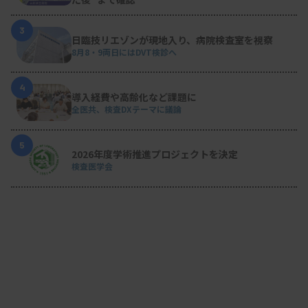
3
日臨技リエゾンが現地入り、病院検査室を視察
8月8・9両日にはDVT検診へ
4
導入経費や高齢化など課題に
全医共、検査DXテーマに議論
5
2026年度学術推進プロジェクトを決定
検査医学会