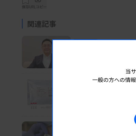
H.U.セルズに技術移管し、事業化の取り組みを開
保存
URLコピー
度内に、この技術を活用した新たなサービス
関連記事
新たなサービスでは、EViSTEPを用いて血
業界ニュース
企業
2026.07.29 06:15
を効率的に分離回収し、網羅的な分子解析を
パートナーシップで世界
L2400」によるエクソソーム定量、核酸など
H.U.グループ・石川社長、技術
当
一般の方への情報
資料はこちら
業界ニュース
企業
2026.07.29 06:05
【新製品】「Ampdire
島津、眼科初の体外診断薬
業界ニュース
企業
2026.07.27 06:05