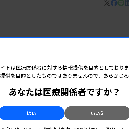
始したと発表した。H.U.セルズは2025年
の提供を開始する予定。
液や体液、培養上清に含まれるエクソソーム
提供する。免疫発光測定装置「ルミパルス
展開加速へ
の定量解析サービスも提供する。
力と顧客基盤生かす
サイトは医療関係者に対する情報提供を目的としておりま
提供を目的としたものではありませんので、あらかじ
あなたは医療関係者ですか？
ct 感染性ぶどう膜炎病原体検出キット」
はい
いいえ
※「いいえ」を選択した場合は株式会社じほうの公式サイトに遷移します。