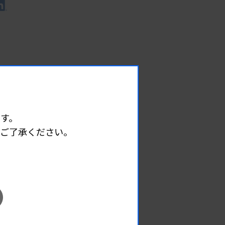
す。
めご了承ください。
EVENT
イベント情報
08.12
2026.
（水）
臨床一般検査部門研修会
主催 :
沖縄県臨床検査技師会