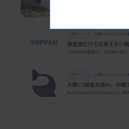
デンカ、血流測定ウエア
デジタルヘルス事業を強化
業界ニュース
企業
2026.07.17 05:55
検査値だけでは見えない
TOPPANが医療データ活用を強化
業界ニュース
企業
2026.07.10 06:20
大腸CT検査支援AI、沖縄
Boston Medical Sciences