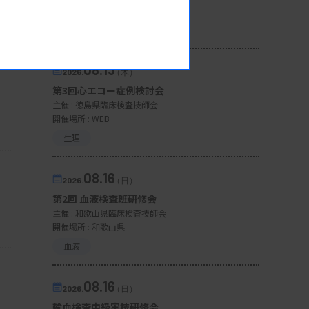
開催場所 : WEB
一般
08.13
2026.
（木）
第3回心エコー症例検討会
主催 :
徳島県臨床検査技師会
開催場所 : WEB
生理
08.16
2026.
（日）
第2回 血液検査班研修会
主催 :
和歌山県臨床検査技師会
開催場所 : 和歌山県
血液
08.16
2026.
（日）
輸血検査中級実技研修会