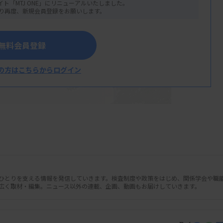
イト「MTJ ONE」にリニューアルいたしました。
り再度、新規会員登録をお願いします。
無料会員登録
の方はこちらからログイン
人ひとりを支える情報を発信していきます。検査制度や政策をはじめ、関係学会や職
広く取材・編集。ニュース以外の連載、企画、動画もお届けしていきます。
子会社のH.U.グループ中央研究所が独自に
析技術「EViSTEP」をグループ会社の