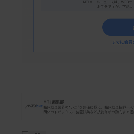
MTJメールニュースは、WEBサ
お手数ですが、下記よ
すでに会員
MTJ編集部
臨床検査業界の“いま”を的確に捉え、臨床検査技師一
団体のトピックス、装置試薬など技術革新の動向まで幅
H.U.グループホールディングスは3月19日、
開発したエクソソーム（細胞外小胞）の回収・解