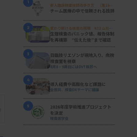
1
新人臨床検査技師の歩き方 ［第16
回］
チーム医療の中で信頼される技師
2
変わり続ける検査の現場 #32 山形済
生病院
生理検査のパニック値、報告体制
を再構築 “伝えた後”まで確認
3
日臨技リエゾンが現地入り、病院
検査室を視察
8月8・9両日にはDVT検診へ
4
導入経費や高齢化など課題に
全医共、検査DXテーマに議論
5
2026年度学術推進プロジェクト
能
を決定
検査医学会