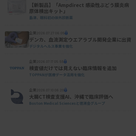
【新製品】「Ampdirect 感染性ぶどう膜炎病
原体検出キット」
島津、眼科初の体外診断薬
企業
2026.07.27 06:05
デンカ、血流測定ウエアラブル開発企業に出資
デジタルヘルス事業を強化
企業
2026.07.17 05:55
検査値だけでは見えない臨床情報を追加
TOPPANが医療データ活用を強化
企業
2026.07.10 06:20
大腸CT検査支援AI、沖縄で臨床評価へ
Boston Medical Sciencesと徳洲会グループ