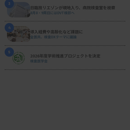
3
日臨技リエゾンが現地入り、病院検査室を視察
8月8・9両日にはDVT検診へ
4
導入経費や高齢化など課題に
全医共、検査DXテーマに議論
5
2026年度学術推進プロジェクトを決定
検査医学会