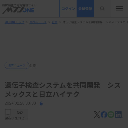
臨床検査の総合情報サイト
ログイン
会員登録
MTJONEトップ
＞
業界ニュース
＞
企業
＞
遺伝子検査システムを共同開発 シスメックスと
企業
業界ニュース
遺伝子検査システムを共同開発 シス
メックスと日立ハイテク
2024.02.26 00:00
保存
URLコピー