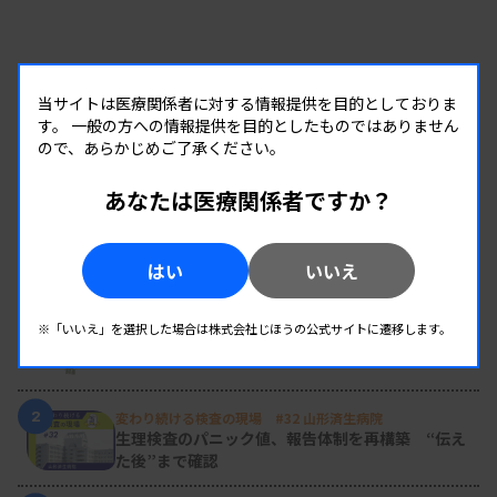
当サイトは医療関係者に対する情報提供を目的としておりま
す。
一般の方への情報提供を目的としたものではありません
ので、あらかじめご了承ください。
あなたは医療関係者ですか？
RANKING
はい
いいえ
人気の記事
1
※「いいえ」を選択した場合は株式会社じほうの公式サイトに遷移します。
新人臨床検査技師の歩き方 ［第16回］
チーム医療の中で信頼される技師
2
変わり続ける検査の現場 #32 山形済生病院
生理検査のパニック値、報告体制を再構築 “伝え
た後”まで確認