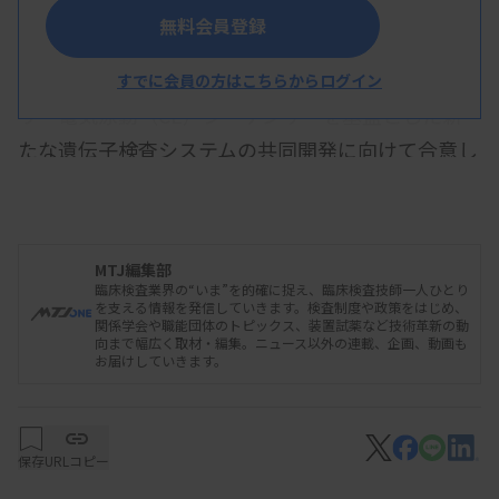
無料会員登録
シスメックスと日立ハイテクは2月7日、キャピラ
すでに会員の方はこちらからログイン
リー電気泳動（CE）シーケンサーを基盤とした新
たな遺伝子検査システムの共同開発に向けて合意し
たと発表した。日立ハイテクはCEシーケンサーの
医療機器の承認取得、シスメックスはその医療機器
に適用する検査試薬の開発と薬事承認取得を目指
MTJ編集部
す。まずはがん領域での臨床実装に取り組む。
臨床検査業界の“いま”を的確に捉え、臨床検査技師一人ひとり
を支える情報を発信していきます。検査制度や政策をはじめ、
関係学会や職能団体のトピックス、装置試薬など技術革新の動
向まで幅広く取材・編集。ニュース以外の連載、企画、動画も
お届けしていきます。
両社は、2023年8月に新たな遺伝子検査システム
の開発について、フィージビリティ・スタディ
（FS）契約を提携し、共同研究を推進していた。日
保存
URLコピー
立ハイテクが持つCEシーケンサー技術と、シスメッ