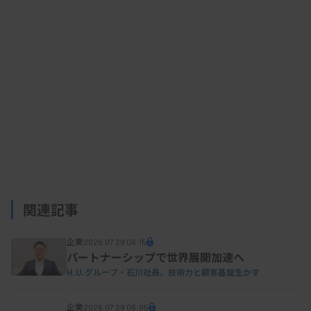
クスが培ってきた次世代シーケンサー（NGS）の試
薬開発や解析技術のノウハウを用いて、新たな遺伝
子検査の実現可能性について基礎検討を行い、一定
の成果を確認した。次のステップとして、このほど
遺伝子検査システムの共同開発について合意した。
資料1
資料2
関連記事
企業
2026.07.29 06:15
パートナーシップで世界展開加速へ
H.U.グループ・石川社長、技術力と顧客基盤生かす
企業
2026.07.29 06:05