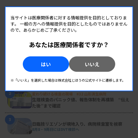
当サイトは医療関係者に対する情報提供を目的としておりま
す。
一般の方への情報提供を目的としたものではありません
ので、あらかじめご了承ください。
あなたは医療関係者ですか？
RANKING
人気の記事
はい
いいえ
1
新人臨床検査技師の歩き方 ［第16回］
チーム医療の中で信頼される技師
※「いいえ」を選択した場合は株式会社じほうの公式サイトに遷移します。
2
変わり続ける検査の現場 #32 山形済生病院
生理検査のパニック値、報告体制を再構築 “伝え
た後”まで確認
3
日臨技リエゾンが現地入り、病院検査室を視察
8月8・9両日にはDVT検診へ