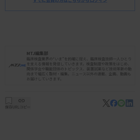
すでに会員の方はこちらからログイン
MTJ編集部
臨床検査業界の“いま”を的確に捉え、臨床検査技師一人ひとり
を支える情報を発信していきます。検査制度や政策をはじめ、
関係学会や職能団体のトピックス、装置試薬など技術革新の動
向まで幅広く取材・編集。ニュース以外の連載、企画、動画も
お届けしていきます。
保存
URLコピー