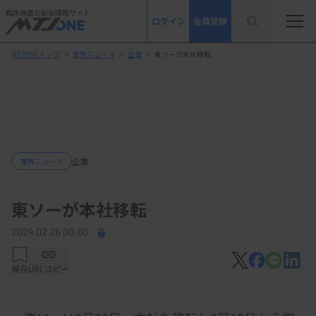
臨床検査の総合情報サイト
ログイン
会員登録
MTJONEトップ
＞
業界ニュース
＞
企業
＞
東ソーが本社移転
企業
業界ニュース
東ソーが本社移転
2024.02.26 00:00
保存
URLコピー