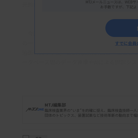
MTJメールニュースは、WEBサ
元的に管理できるようになった。
お手数ですが、下記よ
今回のデータ連携は、内閣府の戦略的イノベー
の一つ「統合型ヘルスケアシステムの構築」（
すでに会員
治医科大学学長）の研究開発計画の一環として
ータベース間のデータ連携やAIによる問診シ
資料はこちら
MTJ編集部
臨床検査業界の“いま”を的確に捉え、臨床検査技師一
団体のトピックス、装置試薬など技術革新の動向まで幅