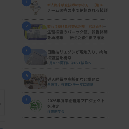
1
新人臨床検査技師の歩き方 ［第16
回］
チーム医療の中で信頼される技師
2
変わり続ける検査の現場 #32 山形済
生病院
生理検査のパニック値、報告体制
を再構築 “伝えた後”まで確認
3
日臨技リエゾンが現地入り、病院
検査室を視察
8月8・9両日にはDVT検診へ
4
導入経費や高齢化など課題に
全医共、検査DXテーマに議論
5
2026年度学術推進プロジェクト
能
を決定
検査医学会