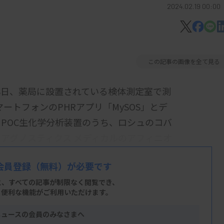
2024.02.19 00:00
この記事の画像を全て見る
8日、薬局に設置されている検体測定室で測
ートフォンのPHRアプリ「MySOS」とデ
POC生化学分析装置のうち、ロシュのコバ
ト ダイアグノスティクス メディカルのアフィニオ
会員登録
（無料）が必要です
と、すべての記事が制限なく閲覧でき、
、便利な機能がご利用いただけます。
プリ。健康や医療の記録をし、必要に応じて
り、対象装置で測定した血液検査の情報も一
ニュースの会員のみなさまへ