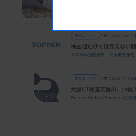
デンカ、血流測定ウエア
デジタルヘルス事業を強化
業界ニュース
企業
2026.07.17 05:55
検査値だけでは見えない
TOPPANが医療データ活用を強化
業界ニュース
企業
2026.07.10 06:20
大腸CT検査支援AI、沖縄
Boston Medical Sciences