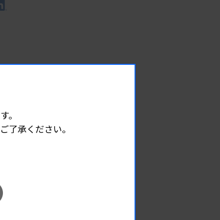
す。
めご了承ください。
EVENT
イベント情報
08.09
2026.
（日）
東部地区 広島県精度管理報告会
主催 :
広島県臨床検査技師会