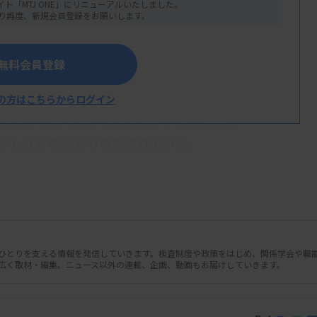
イト「MTJ ONE」にリニューアルいたしました。
り再度、新規会員登録をお願いします。
無料会員登録
ション創造プログラム（SIP）第3期課題
プログラムディレクター：永井良三氏・自
の方はこちらからログイン
実施。このプログラムでは、PHRと医療デ
ステムなどの開発も検討されている。
人ひとりを支える情報を発信していきます。検査制度や政策をはじめ、関係学会や職
広く取材・編集。ニュース以外の連載、企画、動画もお届けしていきます。