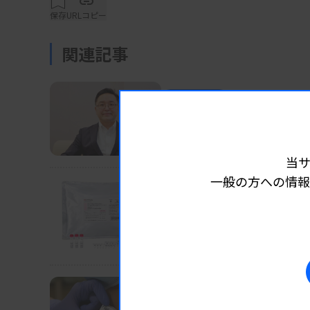
保存
URLコピー
関連記事
業界ニュース
企業
2026.07.29 06:15
パートナーシップで世界
H.U.グループ・石川社長、技術
当
一般の方への情報
業界ニュース
企業
2026.07.29 06:05
【新製品】「Ampdire
島津、眼科初の体外診断薬
業界ニュース
企業
2026.07.27 06:05