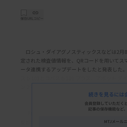
保存
URLコピー
ロシュ・ダイアグノスティックスなどは2月
定された検査値情報を、QRコードを用いてスマ
ータ連携するアップデートをしたと発表した。
ス b 101とコバス b 101 プラス、アボッ
ン 2でデータ連携ができる。
続きを見るには
会員登録していただく
記事の保存機能など
「MySOS」は、アルムが開発したPHRア
受診をサポートする。今回のデータ連携によ
MTJメール