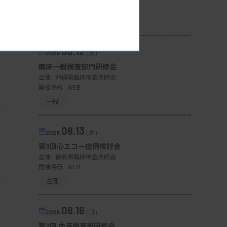
開催場所 : 広島県
管理運営
08.12
2026.
（水）
臨床一般検査部門研修会
主催 :
沖縄県臨床検査技師会
開催場所 : WEB
一般
08.13
2026.
（木）
第3回心エコー症例検討会
主催 :
徳島県臨床検査技師会
開催場所 : WEB
生理
08.16
2026.
（日）
第2回 血液検査班研修会