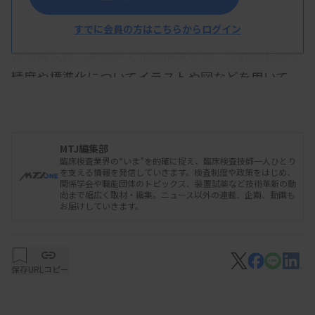
前線」をテーマに臨床検査の総論を3人の演者が講
演した。
すでに会員の方はこちらからログイン
宮地勇人氏（新渡戸文化短期大学長）が臨床検査の
精度や標準化についてイラストや図などを用いて、
一般の人にも分かりやすく解説。「医療（診断治
療）は検査の結果に左右され、その信頼性は精度管
理の活動に支えられている」と話した。
MTJ編集部
臨床検査業界の“いま”を的確に捉え、臨床検査技師一人ひとり
村上正巳氏（群馬大学名誉教授）は、検査結果に影
を支える情報を発信していきます。検査制度や政策をはじめ、
関係学会や職能団体のトピックス、装置試薬など技術革新の動
響する原因について講演。閉経後の女性の総コレス
向まで幅広く取材・編集。ニュース以外の連載、企画、動画も
お届けしていきます。
テロール高値など性別や年齢などにより変動する検
査項目や、検体採取や保管の状態に関連して変動す
る検査項目を紹介した。
保存
URLコピー
山田俊幸氏（自治医科大学医学部臨床検査医学講座
教授）は、検査結果の解釈について、判定の物差し