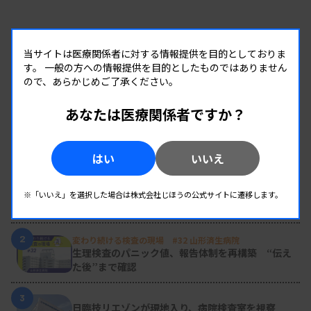
当サイトは医療関係者に対する情報提供を目的としておりま
す。
一般の方への情報提供を目的としたものではありません
ので、あらかじめご了承ください。
あなたは医療関係者ですか？
RANKING
はい
いいえ
人気の記事
1
新人臨床検査技師の歩き方 ［第16回］
※「いいえ」を選択した場合は株式会社じほうの公式サイトに遷移します。
チーム医療の中で信頼される技師
2
変わり続ける検査の現場 #32 山形済生病院
生理検査のパニック値、報告体制を再構築 “伝え
た後”まで確認
3
日臨技リエゾンが現地入り、病院検査室を視察