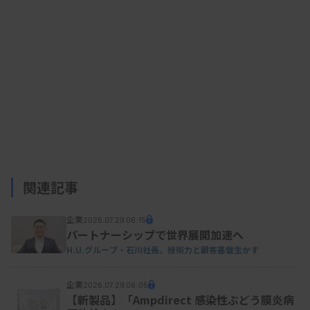
となっている基準範囲について説明。基準範囲は個
人の立ち位置を知るのに有用だが、基準範囲内に入
っていても注意が必要なケースがあると指摘した。
関連記事
企業
2026.07.29 06:15
パートナーシップで世界展開加速へ
H.U.グループ・石川社長、技術力と顧客基盤生かす
企業
2026.07.29 06:05
【新製品】「Ampdirect 感染性ぶどう膜炎病