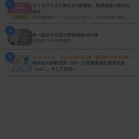
3
マイコプラズマ肺炎が3週増加、性感染症の動向も
報告
週刊 感染症サーベイランスレポート #2026年第29週
（2026.7.13 - 7.19）
4
単一遺伝子の遺伝学的検査40％増
日衛協が2024年度調査
5
Voice of Lab. file 09 松井 建二郎（藤田医科大学病院臨床
検査部微生物遺伝子検査室
）
感染症の診断支援（DS）と抗菌薬適正使用支援
（AS）、そして研究へ