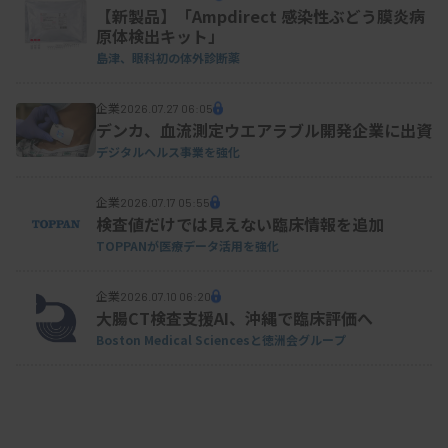
【新製品】「Ampdirect 感染性ぶどう膜炎病
原体検出キット」
島津、眼科初の体外診断薬
観察期間中に再発と診断された27症例を対象に検
企業
2026.07.27 06:05
討。腫瘍マーカーの上昇時期について、HE4は78％
デンカ、血流測定ウエアラブル開発企業に出資
の症例が画像診断で病勢増悪と判断されるのと同時
デジタルヘルス事業を強化
あるいは先行して値が上昇。さらにCA125と併用す
企業
2026.07.17 05:55
ることでその割合は93％まで上がったなどのデータ
検査値だけでは見えない臨床情報を追加
を紹介した。
TOPPANが医療データ活用を強化
企業
2026.07.10 06:20
大腸CT検査支援AI、沖縄で臨床評価へ
Boston Medical Sciencesと徳洲会グループ