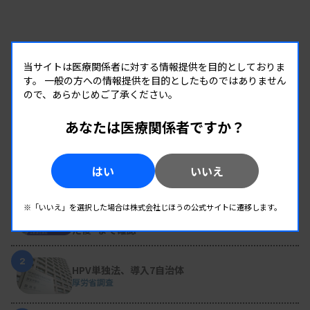
当サイトは医療関係者に対する情報提供を目的としておりま
す。
一般の方への情報提供を目的としたものではありません
ので、あらかじめご了承ください。
あなたは医療関係者ですか？
RANKING
はい
いいえ
人気の記事
1
変わり続ける検査の現場 #32 山形済生病院
※「いいえ」を選択した場合は株式会社じほうの公式サイトに遷移します。
生理検査のパニック値、報告体制を再構築 “伝え
た後”まで確認
2
HPV単独法、導入7自治体
厚労省調査