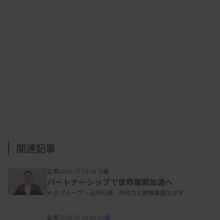
HE4は、呼吸器上皮や生殖組織で発現し、特に悪
性卵巣腫瘍患者の血清中の濃度が高いことなどが知
られており、同じく卵巣がんのマーカーとして使わ
れるCA125と補い合う特徴を持つ。卵巣腫瘍の鑑別
に使われるROMA値（卵巣悪性腫瘍推定値）は、こ
の2つの値を用いて算出する。
宇野氏や加藤氏らのグループは同社との共同研究
関連記事
として、HE4が卵巣腫瘍の経過観察に活用できるか
企業
を後方視的に検討した。病勢評価のために行った画
2026.07.29 06:15
パートナーシップで世界展開加速へ
像検査日付近に採取された保存血清のHE4を測定し
H.U.グループ・石川社長、技術力と顧客基盤生かす
て、画像による評価とHE4による評価の一致を検証
した。
企業
2026.07.29 06:05