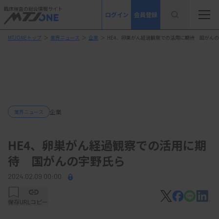
臨床検査の総合情報サイト
ログイン
会員登録
MTJONEトップ
＞
業界ニュース
＞
企業
＞
HE4、卵巣がん経過観察での活用に期待 国がん
企業
業界ニュース
HE4、卵巣がん経過観察での活用に期
待 国がんの宇野氏ら
2024.02.09 00:00
保存
URLコピー