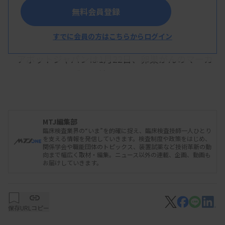
ラウンドテーブルで講演した加藤氏（左）と宇野氏
無料会員登録
すでに会員の方はこちらからログイン
アボットジャパンは1月22日、卵巣がんのマーカ
ーの一つである「ヒト精巣上体タンパク4」
（HE4）に関するメディア向けのラウンドテーブル
を東京都内の本社で開いた。国立がん研究センター
中央病院婦人腫瘍科の宇野雅哉医長や、婦人腫瘍科
MTJ編集部
臨床検査業界の“いま”を的確に捉え、臨床検査技師一人ひとり
長を務めた加藤友康医師が講演。宇野氏は卵巣がん
を支える情報を発信していきます。検査制度や政策をはじめ、
関係学会や職能団体のトピックス、装置試薬など技術革新の動
の疑い症例の初診時や、卵巣腫瘍の経過観察に
向まで幅広く取材・編集。ニュース以外の連載、企画、動画も
お届けしていきます。
CA125と併せてHE4を測定することで、良悪性診断
補助や早期再発診断による適切な手術適応につなが
ることに期待を示した。
保存
URLコピー